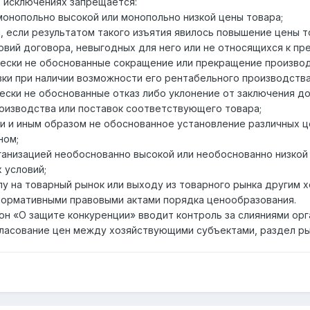
 исключениях запрещается:
монопольно высокой или монопольно низкой цены товара;
, если результатом такого изъятия явилось повышение цены т
ловий договора, невыгодных для него или не относящихся к пр
чески не обоснованные сокращение или прекращение производс
вки при наличии возможности его рентабельного производства
чески не обоснованные отказ либо уклонение от заключения до
оизводства или поставок соответствующего товара;
и и иным образом не обоснованное установление различных це
ном;
ганизацией необоснованно высокой или необоснованно низкой 
 условий;
пу на товарный рынок или выходу из товарного рынка другим 
нормативными правовыми актами порядка ценообразования.
он «О защите конкуренции» вводит контроль за слияниями орг
огласование цен между хозяйствующими субъектами, раздел ры