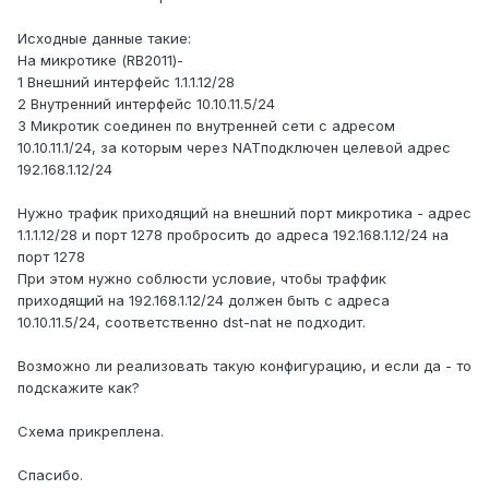
Исходные данные такие:
На микротике (RB2011)-
1 Внешний интерфейс 1.1.1.12/28
2 Внутренний интерфейс 10.10.11.5/24
3 Микротик соединен по внутренней сети с адресом
10.10.11.1/24, за которым через NATподключен целевой адрес
192.168.1.12/24
Нужно трафик приходящий на внешний порт микротика - адрес
1.1.1.12/28 и порт 1278 пробросить до адреса 192.168.1.12/24 на
порт 1278
При этом нужно соблюсти условие, чтобы траффик
приходящий на 192.168.1.12/24 должен быть с адреса
10.10.11.5/24, соответственно dst-nat не подходит.
Возможно ли реализовать такую конфигурацию, и если да - то
подскажите как?
Схема прикреплена.
Спасибо.