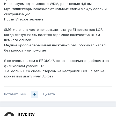
Используем одно волокно WDM, расстояние 4,5 км.
Мультиплексоры показывают наличие связи между собой и
синхронизацию.
Порты Е1 тоже зелёные.
SMG же очень часто показывает статус Е1 потока как LOF.
Когда статус WORK валится огромное количество BER и
немного слипов.
Медные кроссы перешивал несколько раз, обжимал кабель
без кросса - не помогает.
Я не очень знаком с Е1\ОКС-7, но как я понимаю проблемы на
физическом уровне Е1?
Т.е. если РТ со своей стороны не настроили ОКС-7, это не
может вызывать кучу BERов?
Вставить ник
Цитата
ittybitty