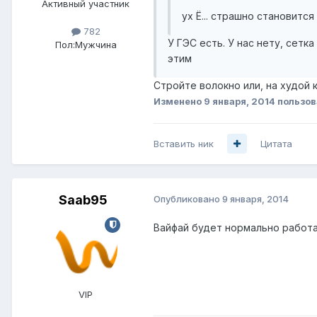
Активный участник
ух Ё... страшно становится
782
У ГЭС есть. У нас нету, сетк
Пол:
Мужчина
этим
Стройте волокно или, на худой
Изменено
9 января, 2014
пользов
Вставить ник
Цитата
Saab95
Опубликовано
9 января, 2014
Вайфай будет нормально работа
VIP