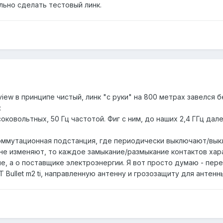
ьно сделать тестовый линк.
view в принципе чистый, линк "с руки" на 800 метрах завелся 
:
оковольтных, 50 Гц частотой. Фиг с ним, до наших 2,4 ГГц да
 коммутационная подстанция, где периодически выключают/вык
 не изменяют, то каждое замыкание/размыкание контактов ха
е, а о поставщике электроэнергии. Я вот просто думаю - пер
 Bullet m2 ti, направленную антенну и грозозащиту для антенн