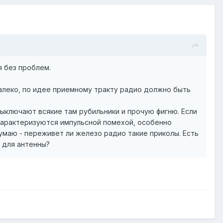
я без проблем.
 далеко, по идее приемному тракту радио должно быть
выключают всякие там рубильники и прочую фигню. Если
характеризуются импульсной помехой, особенно
думаю - переживет ли железо радио такие приколы. Есть
у для антенны?