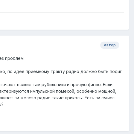
Автор
без проблем.
леко, по идее приемному тракту радио должно быть пофиг
лючают всякие там рубильники и прочую фигню. Если
рактеризуются импульсной помехой, особенно мощной,
еживет ли железо радио такие приколы. Есть ли смысл
ы?