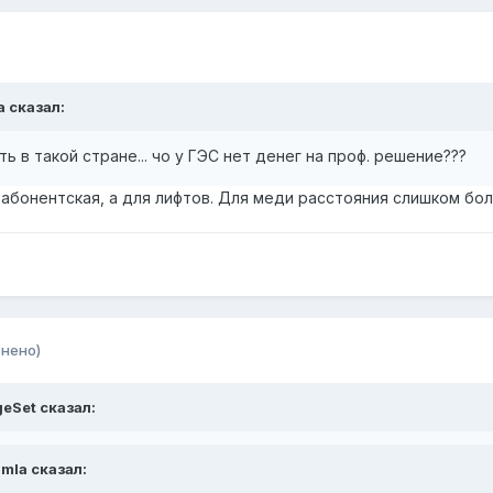
a сказал:
ть в такой стране... чо у ГЭС нет денег на проф. решение???
не абонентская, а для лифтов. Для меди расстояния слишком бо
нено)
geSet сказал:
mla сказал: