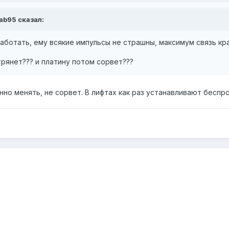
aab95 сказал:
аботать, ему всякие импульсы не страшны, максимум связь к
трянет??? и платину потом сорвет???
нно менять, не сорвет. В лифтах как раз устанавливают беспро