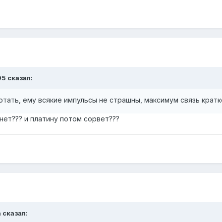
95 сказал:
тать, ему всякие импульсы не страшны, максимум связь крат
янет??? и платину потом сорвет???
 сказал: