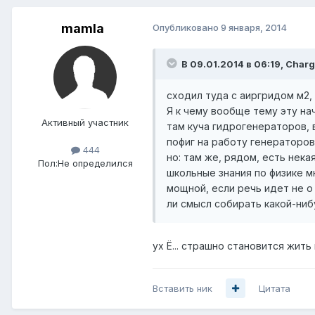
mamla
Опубликовано
9 января, 2014
В 09.01.2014 в 06:19, Charg
сходил туда с аиргридом м2, 
Я к чему вообще тему эту нач
Активный участник
там куча гидрогенераторов, 
пофиг на работу генераторов
444
но: там же, рядом, есть нек
Пол:
Не определился
школьные знания по физике 
мощной, если речь идет не о
ли смысл собирать какой-нибу
ух Ё... страшно становится жить 
Вставить ник
Цитата