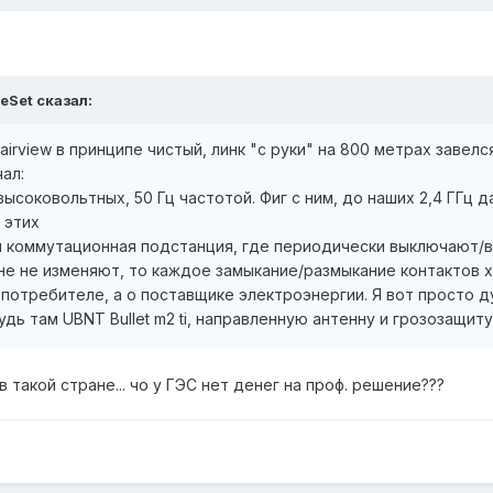
eSet сказал:
airview в принципе чистый, линк "с руки" на 800 метрах завелс
ал:
высоковольтных, 50 Гц частотой. Фиг с ним, до наших 2,4 ГГц
 этих
ая коммутационная подстанция, где периодически выключают/
мне не изменяют, то каждое замыкание/размыкание контактов 
 потребителе, а о поставщике электроэнергии. Я вот просто 
дь там UBNT Bullet m2 ti, направленную антенну и грозозащит
в такой стране... чо у ГЭС нет денег на проф. решение???