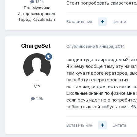
13.1k
Стоит попробовать самостоятел
Пол:
Мужчина
Интересы:
странные
Город:
Kazakhstan
Вставить ник
Цитата
ChargeSet
Опубликовано
9 января, 2014
сходил туда с аиргридом м2, air
Я к чему вообще тему эту начал
там куча гидрогенераторов, выс
на работу генераторов этих
но: там же, рядом, есть некая
VIP
школьные знания по физике мне
1.9k
если речь идет не о потребител
собирать какой-нибудь там UBNT
Вставить ник
Цитата