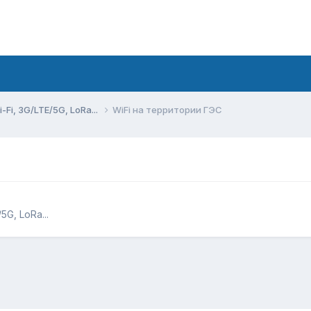
Fi, 3G/LTE/5G, LoRa...
WiFi на территории ГЭС
G, LoRa...