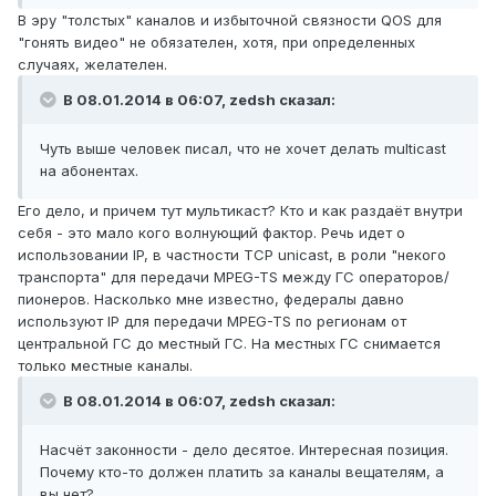
В эру "толстых" каналов и избыточной связности QOS для
"гонять видео" не обязателен, хотя, при определенных
случаях, желателен.
В 08.01.2014 в 06:07, zedsh сказал:
Чуть выше человек писал, что не хочет делать multicast
на абонентах.
Его дело, и причем тут мультикаст? Кто и как раздаёт внутри
себя - это мало кого волнующий фактор. Речь идет о
использовании IP, в частности TCP unicast, в роли "некого
транспорта" для передачи MPEG-TS между ГС операторов/
пионеров. Насколько мне известно, федералы давно
используют IP для передачи MPEG-TS по регионам от
центральной ГС до местный ГС. На местных ГС снимается
только местные каналы.
В 08.01.2014 в 06:07, zedsh сказал:
Насчёт законности - дело десятое. Интересная позиция.
Почему кто-то должен платить за каналы вещателям, а
вы нет?