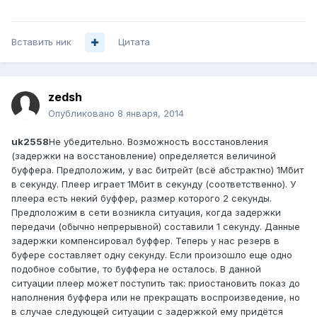
Вставить ник
Цитата
zedsh
Опубликовано
8 января, 2014
uk2558
Не убедительно. Возможность восстановления
(задержки на восстановление) определяется величиной
буффера. Предположим, у вас битрейт (всё абстрактно) 1Мбит
в секунду. Плеер играет 1Мбит в секунду (соответственно). У
плеера есть некий буффер, размер которого 2 секунды.
Предположим в сети возникла ситуация, когда задержки
передачи (обычно непрерывной) составили 1 секунду. Данные
задержки компенсировал буффер. Теперь у нас резерв в
буфере составляет одну секунду. Если произошло еще одно
подобное событие, то буффера не осталось. В данной
ситуации плеер может поступить так: приостановить показ до
наполнения буффера или не прекращать воспроизведение, но
в случае следующей ситуации с задержкой ему придётся