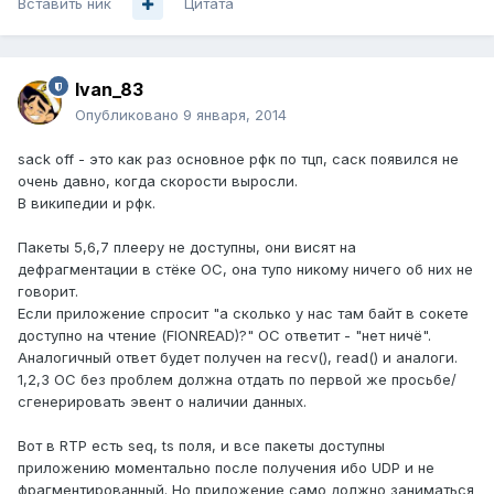
Вставить ник
Цитата
Ivan_83
Опубликовано
9 января, 2014
sack off - это как раз основное рфк по тцп, саск появился не
очень давно, когда скорости выросли.
В википедии и рфк.
Пакеты 5,6,7 плееру не доступны, они висят на
дефрагментации в стёке ОС, она тупо никому ничего об них не
говорит.
Если приложение спросит "а сколько у нас там байт в сокете
доступно на чтение (FIONREAD)?" ОС ответит - "нет ничё".
Аналогичный ответ будет получен на recv(), read() и аналоги.
1,2,3 ОС без проблем должна отдать по первой же просьбе/
сгенерировать эвент о наличии данных.
Вот в RTP есть seq, ts поля, и все пакеты доступны
приложению моментально после получения ибо UDP и не
фрагментированный. Но приложение само должно заниматься