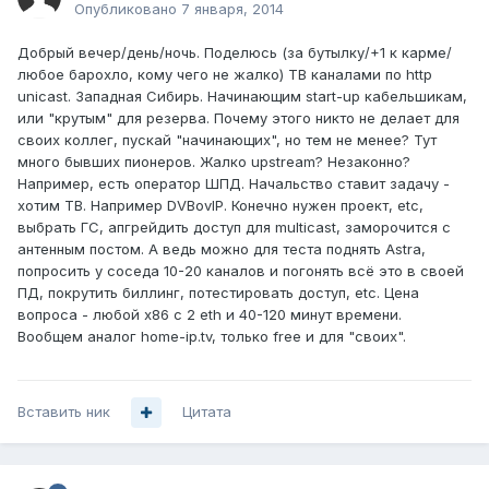
Опубликовано
7 января, 2014
Добрый вечер/день/ночь. Поделюсь (за бутылку/+1 к карме/
любое барохло, кому чего не жалко) ТВ каналами по http
unicast. Западная Сибирь. Начинающим start-up кабельшикам,
или "крутым" для резерва. Почему этого никто не делает для
своих коллег, пускай "начинающих", но тем не менее? Тут
много бывших пионеров. Жалко upstream? Незаконно?
Например, есть оператор ШПД. Начальство ставит задачу -
хотим ТВ. Например DVBovIP. Конечно нужен проект, etc,
выбрать ГС, апгрейдить доступ для multicast, заморочится с
антенным постом. А ведь можно для теста поднять Astra,
попросить у соседа 10-20 каналов и погонять всё это в своей
ПД, покрутить биллинг, потестировать доступ, etc. Цена
вопроса - любой x86 с 2 eth и 40-120 минут времени.
Вообщем аналог home-ip.tv, только free и для "своих".
Вставить ник
Цитата