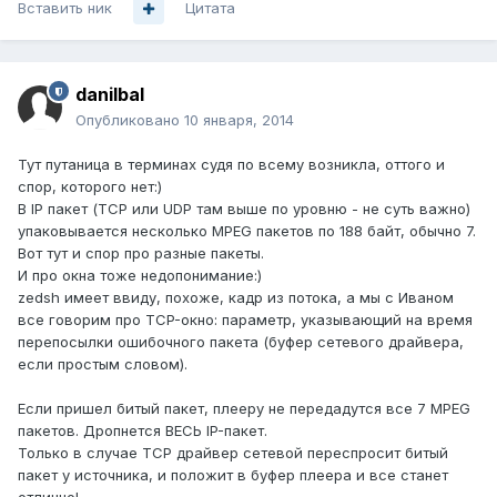
Вставить ник
Цитата
danilbal
Опубликовано
10 января, 2014
Тут путаница в терминах судя по всему возникла, оттого и
спор, которого нет:)
В IP пакет (TCP или UDP там выше по уровню - не суть важно)
упаковывается несколько MPEG пакетов по 188 байт, обычно 7.
Вот тут и спор про разные пакеты.
И про окна тоже недопонимание:)
zedsh имеет ввиду, похоже, кадр из потока, а мы с Иваном
все говорим про TCP-окно: параметр, указывающий на время
перепосылки ошибочного пакета (буфер сетевого драйвера,
если простым словом).
Если пришел битый пакет, плееру не передадутся все 7 MPEG
пакетов. Дропнется ВЕСЬ IP-пакет.
Только в случае TCP драйвер сетевой переспросит битый
пакет у источника, и положит в буфер плеера и все станет