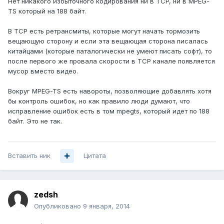
Нет никакого избыточного кодирования ни в TCP, ни в MPEG-
TS который на 188 байт.
В TCP есть ретрансмиты, которые могут начать тормозить
вещающую сторону и если эта вещающая сторона писалась
китайцами (которые паталогически не умеют писать софт), то
после первого же провала скорости в TCP канале появляется
мусор вместо видео.
Вокруг MPEG-TS есть навороты, позволяющие добавлять хотя
бы контроль ошибок, но как правило люди думают, что
исправление ошибок есть в том mpegts, который идет по 188
байт. Это не так.
Вставить ник
Цитата
zedsh
Опубликовано
9 января, 2014