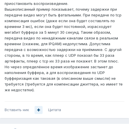
приостановить воспроизведение.
Вышеописанный пример показывает, почему задержки при
передаче видео могут быть фатальными. При передаче по tcp
компенсация ошибок (даже если она будет составлять по
времени 3 мс), если она будет постоянной, израсходует
мегабит буффера за 5 минут 30 секунд. Таким образом,
передача видео по ненадёжным каналам связи в реальном
времени (скажем, для IPQAM) недопустима. Допустима
передача с возможностью задержки на приёмнике. С другой
стороны, в то время, как плеер с UDP показал бы 33 раза
артефакты, плеер с tcp их 33 раза не покажет. В этом плюс.
Но через определённое время изображение застынет до
наполнения буффера, а для воспроизведения по UDP
буфферизация как таковая (в описанном выше смысле) не
требуется (требуется для компенсации джиттера, но имеет те
же недостатки).
Вставить ник
Цитата