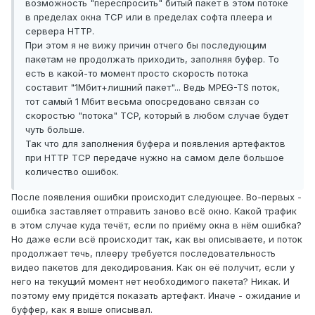
возможность "переспросить" битый пакет в этом потоке
в пределах окна TCP или в пределах софта плеера и
сервера HTTP.
При этом я не вижу причин отчего бы последующим
пакетам не продолжать приходить, заполняя буфер. То
есть в какой-то момент просто скорость потока
составит "1Мбит+лишний пакет"... Ведь MPEG-TS поток,
тот самый 1 Мбит весьма опосредовано связан со
скоростью "потока" TCP, который в любом случае будет
чуть больше.
Так что для заполнения буфера и появления артефактов
при HTTP TCP передаче нужно на самом деле большое
количество ошибок.
После появления ошибки происходит следующее. Во-первых -
ошибка заставляет отправить заново всё окно. Какой трафик
в этом случае куда течёт, если по приёму окна в нём ошибка?
Но даже если всё происходит так, как вы описываете, и поток
продолжает течь, плееру требуется последовательность
видео пакетов для декодирования. Как он её получит, если у
него на текущий момент нет необходимого пакета? Никак. И
поэтому ему придётся показать артефакт. Иначе - ожидание и
буффер, как я выше описывал.