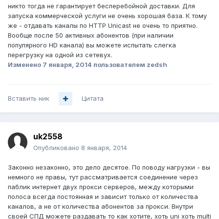
никто тогда не гарантирует бесперебойной доставки. Для
запуска коммерческой услуги не очень хорошая база. К тому
же - отдавать каналы по HTTP Unicast не очень то приятно.
Вообще после 50 активных абонентов (при наличии
популярного HD канала) вы можете испытать слегка
перегрузку на одной из сетевух.
Изменено
7 января, 2014
пользователем zedsh
Вставить ник
Цитата
uk2558
Опубликовано
8 января, 2014
Законно незаконно, это дело десятое. По поводу нагрузки - вы
немного не правы, тут рассматривается соединение через
паблик интернет двух прокси серверов, между которыми
полоса всегда постоянная и зависит только от количества
каналов, а не от количества абонентов за прокси. Внутри
своей СПД можете раздавать то как хотите, хоть uni хоть multi