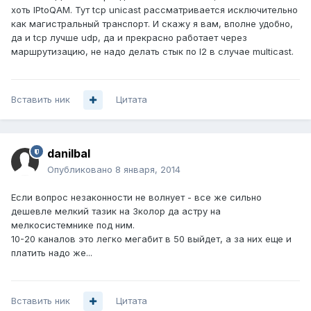
хоть IPtoQAM. Тут tcp unicast рассматривается исключительно
как магистральный транспорт. И скажу я вам, вполне удобно,
да и tcp лучше udp, да и прекрасно работает через
маршрутизацию, не надо делать стык по l2 в случае multicast.
Вставить ник
Цитата
danilbal
Опубликовано
8 января, 2014
Если вопрос незаконности не волнует - все же сильно
дешевле мелкий тазик на 3колор да астру на
мелкосистемнике под ним.
10-20 каналов это легко мегабит в 50 выйдет, а за них еще и
платить надо же...
Вставить ник
Цитата