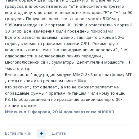
Таким образом два порта 1 и 2 сдвинуты по фазе на 180
градусов в плоскости вектора "E" и относительно третего
порта сдвинуты по фазе в плоскостях векторов "Е" и "H" на 90
градусов. Полученая развязка в полосе частот 5100мгц -
5350мгц между 1 и 2 портами 30-32db и относительно порта 3
30-34db. Все измерения были проведены приборами .
Все это известно давным , давно , так где-то с конца 50-х
годов , с момента развитмя техники СВЧ . Рекомендую
поискать в инете темы "волноводные линии передачи" , "не
однородности в волноводных линиях передачи ,
многополюсники свч , сумматоры, делитителии мощности , Т
-мосты и тд.
Выше писал " жду радио модули MIMO 3x3 под платформу МТ
, тесты выложу на реальном линке 10км.
Кто захочет , тот сделает , а кто не сможет заплатит не
оправданые суммы " братьям Китайцам " или кому то еще.
PS. По образованию и по призванию радиоинженер с 30-
летним стажем.
Изменено
11 февраля, 2014
пользователем ol19963
Вставить ник
Цитата