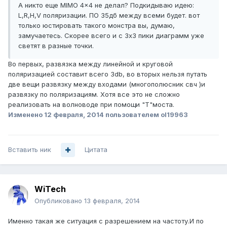
А никто еще MIMO 4x4 не делал? Подкидываю идею:
L,R,H,V поляризации. ПО 35дб между всеми будет. вот
только юстировать такого монстра вы, думаю,
замучаетесь. Скорее всего и с 3x3 пики диаграмм уже
светят в разные точки.
Во первых, развязка между линейной и круговой
поляризацией составит всего 3db, во вторых нельзя путать
две вещи развязку между входами (многополюсник свч )и
развязку по поляризациям. Хотя все это не сложно
реализовать на волноводе при помощи "Т"моста.
Изменено
12 февраля, 2014
пользователем ol19963
Вставить ник
Цитата
WiTech
Опубликовано
13 февраля, 2014
Именно такая же ситуация с разрешением на частоту.И по