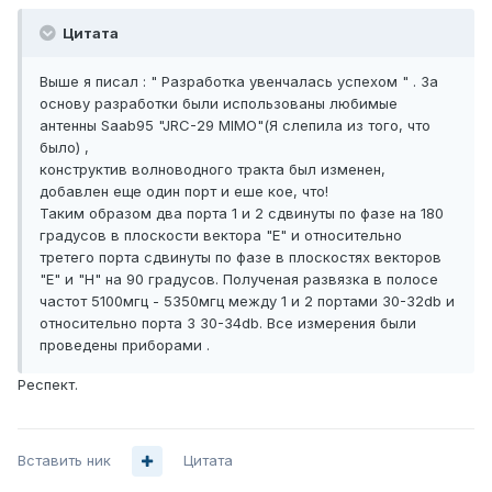
Цитата
Выше я писал : " Разработка увенчалась успехом " . За
основу разработки были использованы любимые
антенны Saab95 "JRC-29 MIMO"(Я слепила из того, что
было) ,
конструктив волноводного тракта был изменен,
добавлен еще один порт и еше кое, что!
Таким образом два порта 1 и 2 сдвинуты по фазе на 180
градусов в плоскости вектора "E" и относительно
третего порта сдвинуты по фазе в плоскостях векторов
"Е" и "H" на 90 градусов. Полученая развязка в полосе
частот 5100мгц - 5350мгц между 1 и 2 портами 30-32db и
относительно порта 3 30-34db. Все измерения были
проведены приборами .
Респект.
Вставить ник
Цитата