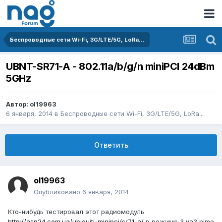
Беспроводные сети Wi-Fi, 3G/LTE/5G, LoRa...
UBNT-SR71-A - 802.11a/b/g/n miniPCI 24dBm
5GHz
Автор:
ol19963
6 января, 2014
в
Беспроводные сети Wi-Fi, 3G/LTE/5G, LoRa...
Ответить
ol19963
Опубликовано
6 января, 2014
Кто-нибудь тестировал этот радиомодуль
http://asp24.com.ua/ubiquiti-minipci/sr71-a/
в режиме 3 на3 nimo