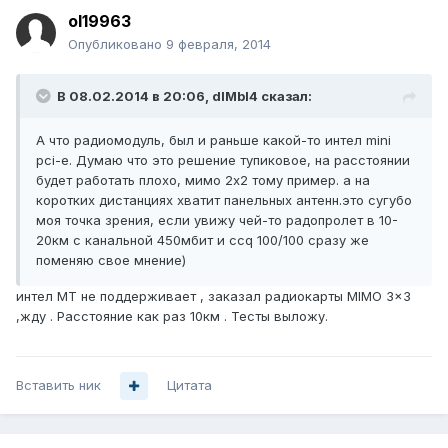
ol19963
Опубликовано
9 февраля, 2014
В 08.02.2014 в 20:06, dIMbI4 сказал:
А что радиомодуль, был и раньше какой-то интел mini
pci-e. Думаю что это решение тупиковое, на расстоянии
будет работать плохо, мимо 2х2 тому пример. а на
коротких дистанциях хватит панельных антенн.это сугубо
моя точка зрения, если увижу чей-то радопролет в 10-
20км с канальной 450мбит и ccq 100/100 сразу же
поменяю свое мнение)
интел МТ не поддерживает , заказал радиокарты MIMO 3x3
,жду . Расстояние как раз 10км . Тесты выложу.
Вставить ник
Цитата