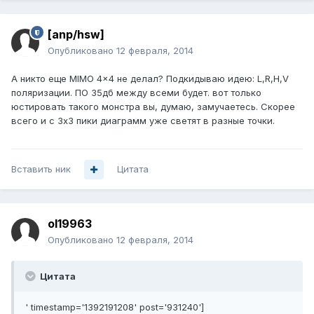
[anp/hsw]
Опубликовано
12 февраля, 2014
А никто еще MIMO 4x4 не делал? Подкидываю идею: L,R,H,V
поляризации. ПО 35дб между всеми будет. вот только
юстировать такого монстра вы, думаю, замучаетесь. Скорее
всего и с 3x3 пики диаграмм уже светят в разные точки.
Вставить ник
Цитата
ol19963
Опубликовано
12 февраля, 2014
Цитата
' timestamp='1392191208' post='931240']