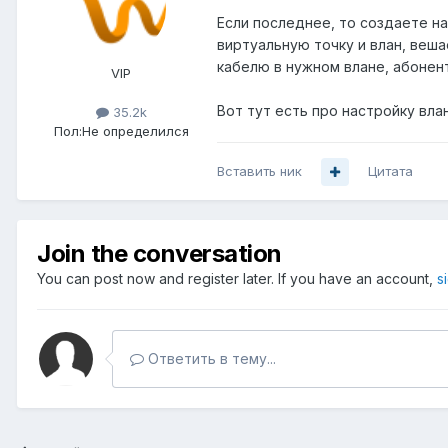
Если последнее, то создаете на
виртуальную точку и влан, веша
кабелю в нужном влане, абонент
VIP
Вот тут есть про настройку вла
35.2k
Пол:
Не определился
Вставить ник
Цитата
Join the conversation
You can post now and register later. If you have an account,
s
Ответить в тему...