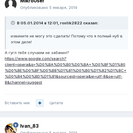
MikroUser
Опубликовано
5 января, 2014
В 05.01.2014 в 12:01, rostik2822 сказал:
извините не могу это сделать! Потому что я полный нуб в
этом деле!
А гугл тебя случаем не забанил?
https://www.google.com/search?
client=opera&q=%D0%BA%D0%B0%D0%BA+%D0%BF%D1%80
%D0%BE%D0%BF%D0%B8%D1%81%D0%B0%D1%82%D1%8C+
%D0%B4%D0%BD%D1%81&sourceid=opera&ie=utf-8&oe=utf-
8&channel=suggest
Вставить ник
Цитата
Ivan_83
Опубликовано
5 января, 2014