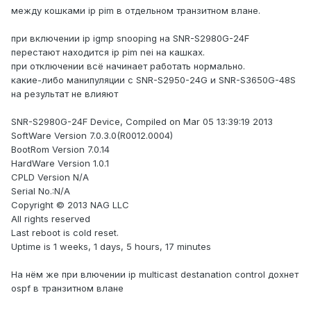
между кошками ip pim в отдельном транзитном влане.
при включении ip igmp snooping на SNR-S2980G-24F
перестают находится ip pim nei на кашках.
при отключении всё начинает работать нормально.
какие-либо манипуляции с SNR-S2950-24G и SNR-S3650G-48S
на результат не влияют
SNR-S2980G-24F Device, Compiled on Mar 05 13:39:19 2013
SoftWare Version 7.0.3.0(R0012.0004)
BootRom Version 7.0.14
HardWare Version 1.0.1
CPLD Version N/A
Serial No.:N/A
Copyright © 2013 NAG LLC
All rights reserved
Last reboot is cold reset.
Uptime is 1 weeks, 1 days, 5 hours, 17 minutes
На нём же при влючении ip multicast destanation control дохнет
ospf в транзитном влане