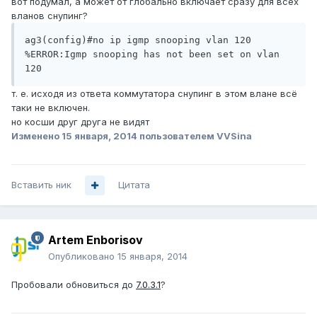
вот подумал, а может от глобально включает сразу для всех
вланов снупинг?
ag3(config)#no ip igmp snooping vlan 120

%ERROR:Igmp snooping has not been set on vlan 
т. е. исходя из ответа коммутатора снупинг в этом влане всё
таки не включен.
но косши друг друга не видят
Изменено
15 января, 2014
пользователем VVSina
Вставить ник
Цитата
Artem Enborisov
Опубликовано
15 января, 2014
Пробовали обновиться до
7.0.3.1
?