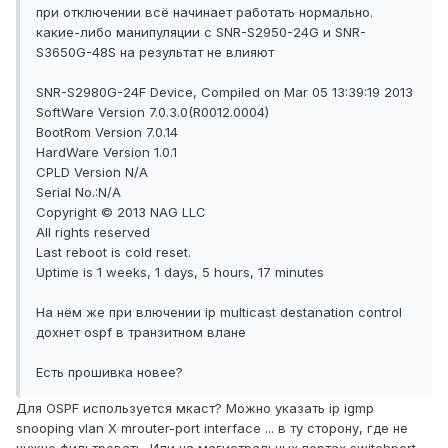
при отключении всё начинает работать нормально.
какие-либо манипуляции с SNR-S2950-24G и SNR-
S3650G-48S на результат не влияют
SNR-S2980G-24F Device, Compiled on Mar 05 13:39:19 2013
SoftWare Version 7.0.3.0(R0012.0004)
BootRom Version 7.0.14
HardWare Version 1.0.1
CPLD Version N/A
Serial No.:N/A
Copyright © 2013 NAG LLC
All rights reserved
Last reboot is cold reset.
Uptime is 1 weeks, 1 days, 5 hours, 17 minutes
На нём же при влючении ip multicast destanation control
дохнет ospf в транзитном влане
Есть прошивка новее?
Для OSPF используется мкаст? Можно указать ip igmp
snooping vlan X mrouter-port interface ... в ту сторону, где не