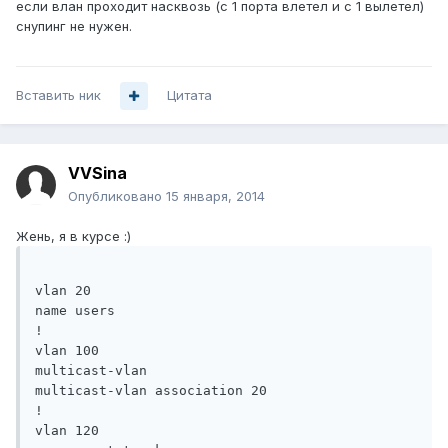
если влан проходит насквозь (с 1 порта влетел и с 1 вылетел)
снупинг не нужен.
Вставить ник
Цитата
VVSina
Опубликовано
15 января, 2014
Жень, я в курсе :)
vlan 20

name users

!

vlan 100

multicast-vlan

multicast-vlan association 20

!

vlan 120
