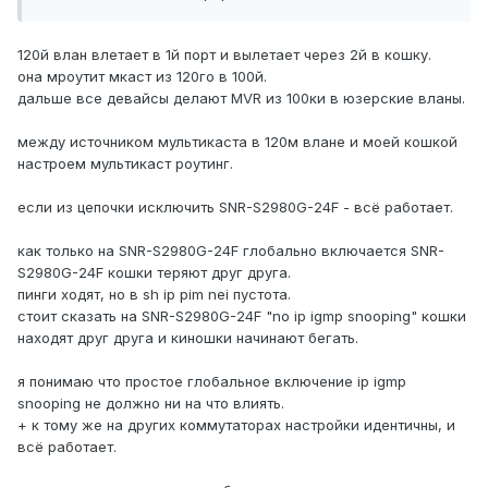
120й влан влетает в 1й порт и вылетает через 2й в кошку.
она мроутит мкаст из 120го в 100й.
дальше все девайсы делают MVR из 100ки в юзерские вланы.
между источником мультикаста в 120м влане и моей кошкой
настроем мультикаст роутинг.
если из цепочки исключить SNR-S2980G-24F - всё работает.
как только на SNR-S2980G-24F глобально включается SNR-
S2980G-24F кошки теряют друг друга.
пинги ходят, но в sh ip pim nei пустота.
стоит сказать на SNR-S2980G-24F "no ip igmp snooping" кошки
находят друг друга и киношки начинают бегать.
я понимаю что простое глобальное включение ip igmp
snooping не должно ни на что влиять.
+ к тому же на других коммутаторах настройки идентичны, и
всё работает.