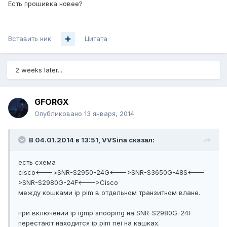
Есть прошивка новее?
Вставить ник
Цитата
2 weeks later...
GFORGX
Опубликовано
13 января, 2014
В 04.01.2014 в 13:51, VVSina сказал:
есть схема
cisco<--->SNR-S2950-24G<--->SNR-S3650G-48S<---
>SNR-S2980G-24F<--->Cisco
между кошками ip pim в отдельном транзитном влане.
при включении ip igmp snooping на SNR-S2980G-24F
перестают находится ip pim nei на кашках.