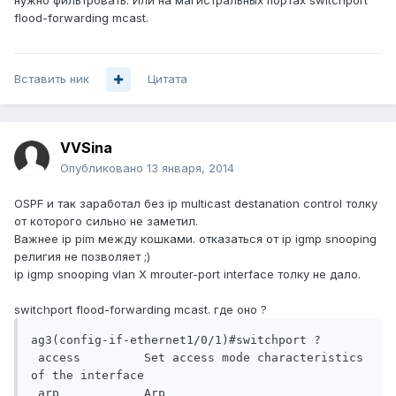
нужно фильтровать. Или на магистральных портах switchport
flood-forwarding mcast.
Вставить ник
Цитата
VVSina
Опубликовано
13 января, 2014
OSPF и так заработал без ip multicast destanation control толку
от которого сильно не заметил.
Важнее ip pim между кошками. отказаться от ip igmp snooping
религия не позволяет ;)
ip igmp snooping vlan X mrouter-port interface толку не дало.
switchport flood-forwarding mcast. где оно ?
ag3(config-if-ethernet1/0/1)#switchport ?

 access         Set access mode characteristics 
of the interface

 arp            Arp
