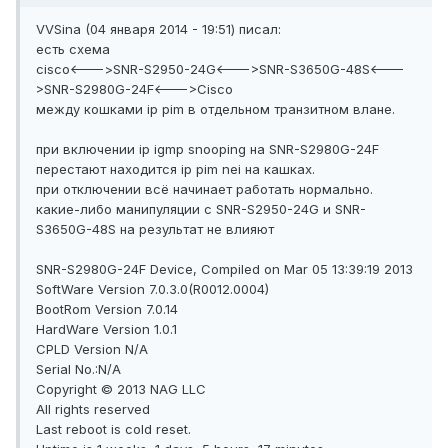
VVSina (04 января 2014 - 19:51) писал:
есть схема
cisco<--->SNR-S2950-24G<--->SNR-S3650G-48S<---
>SNR-S2980G-24F<--->Cisco
между кошками ip pim в отдельном транзитном влане.
при включении ip igmp snooping на SNR-S2980G-24F
перестают находится ip pim nei на кашках.
при отключении всё начинает работать нормально.
какие-либо манипуляции с SNR-S2950-24G и SNR-
S3650G-48S на результат не влияют
SNR-S2980G-24F Device, Compiled on Mar 05 13:39:19 2013
SoftWare Version 7.0.3.0(R0012.0004)
BootRom Version 7.0.14
HardWare Version 1.0.1
CPLD Version N/A
Serial No.:N/A
Copyright © 2013 NAG LLC
All rights reserved
Last reboot is cold reset.