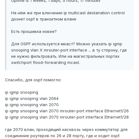
Uptime is 1 weeks, 1 days, 5 hours, 17 minutes
На нём же при влючении ip multicast destanation control
дохнет ospf в транзитном влане
Есть прошивка новее?
Для OSPF используется мкаст? Можно указать ip igmp
snooping vlan X mrouter-port interface ... в ту сторону, где
не нужно фильтровать. Или на магистральных портах
switchport flood-forwarding mcast.
Спасибо, для ospf помогло:
ip igmp snooping
ip igmp snooping vlan 2064
ip igmp snooping vlan 2070
ip igmp snooping vlan 2070 mrouter-port interface Ethernet1/26
ip igmp snooping vlan 2070 mrouter-port interface Ethernet1/28
где 2070 влан, проходящий насквозь через коммутатор для
соединение роутеров по 26 и 28 порту, где и ходит ospf.