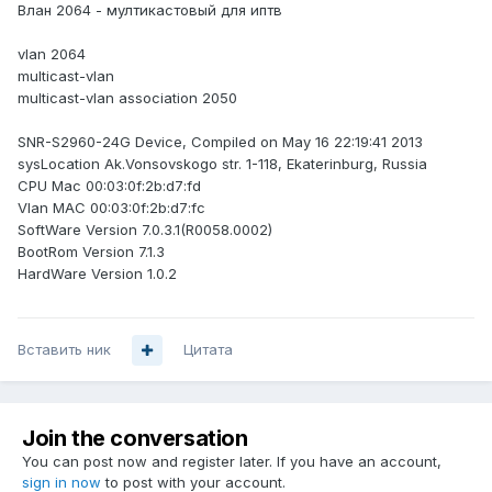
Влан 2064 - мултикастовый для иптв
vlan 2064
multicast-vlan
multicast-vlan association 2050
SNR-S2960-24G Device, Compiled on May 16 22:19:41 2013
sysLocation Ak.Vonsovskogo str. 1-118, Ekaterinburg, Russia
CPU Mac 00:03:0f:2b:d7:fd
Vlan MAC 00:03:0f:2b:d7:fc
SoftWare Version 7.0.3.1(R0058.0002)
BootRom Version 7.1.3
HardWare Version 1.0.2
Вставить ник
Цитата
Join the conversation
You can post now and register later. If you have an account,
sign in now
to post with your account.