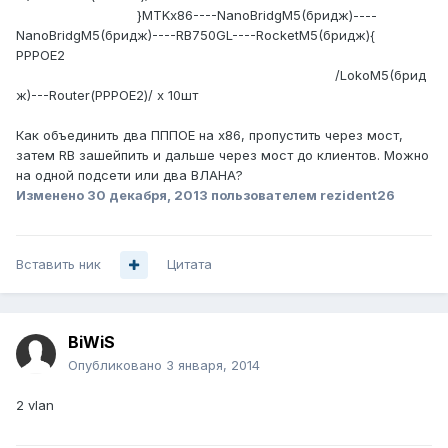
ююююююююююю
}MTKx86----NanoBridgM5(бридж)----
NanoBridgM5(бридж)----RB750GL----RocketM5(бридж){
PPPOE2
ююююююююююююююююююююююююююююююююю
ююююююююююююююююююююююююююююю
/LokoM5(брид
ж)---Router(PPPOE2)/ x 10шт
Как объединить два ПППОЕ на х86, пропустить через мост,
затем RB зашейпить и дальше через мост до клиентов. Можно
на одной подсети или два ВЛАНА?
Изменено
30 декабря, 2013
пользователем rezident26
Вставить ник
Цитата
BiWiS
Опубликовано
3 января, 2014
2 vlan