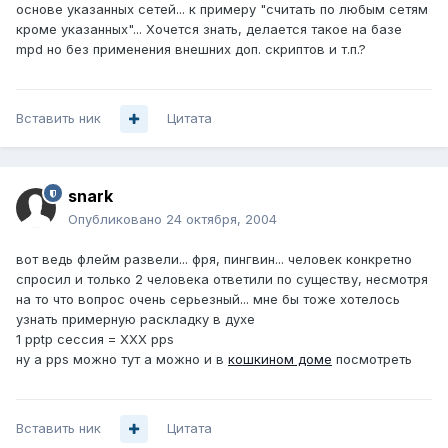
основе указанных сетей... к примеру "считать по любым сетям
кроме указанных"... Хочется знать, делается такое на базе
mpd но без применения внешних доп. скриптов и т.п.?
Вставить ник
Цитата
snark
Опубликовано
24 октября, 2004
вот ведь флейм развели... фря, пингвин... человек конкретно
спросил и только 2 человека ответили по существу, несмотря
на то что вопрос очень серьезный... мне бы тоже хотелось
узнать примерную раскладку в духе
1 pptp сессия = ХХХ pps
ну а pps можно тут а можно и в
кошкином доме
посмотреть
Вставить ник
Цитата