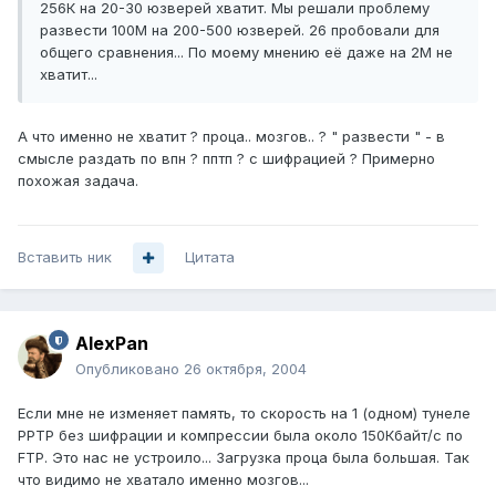
256К на 20-30 юзверей хватит. Мы решали проблему
развести 100М на 200-500 юзверей. 26 пробовали для
общего сравнения... По моему мнению её даже на 2М не
хватит...
А что именно не хватит ? проца.. мозгов.. ? " развести " - в
смысле раздать по впн ? пптп ? с шифрацией ? Примерно
похожая задача.
Вставить ник
Цитата
AlexPan
Опубликовано
26 октября, 2004
Если мне не изменяет память, то скорость на 1 (одном) тунеле
PPTP без шифрации и компрессии была около 150Кбайт/с по
FTP. Это нас не устроило... Загрузка проца была большая. Так
что видимо не хватало именно мозгов...