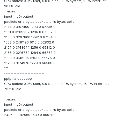
CPU states: 0.0% user, 0.0% nice, 8.9% system, 1.0% interrupt,
90.1% idle
трафик
input (ng0) output
packets errs bytes packets errs bytes colls
2144 0 3197409 1293 0 67236 0
2151 0 3209292 1296 0 67392 0
2150 0 3207800 1292 0 67184 0
1663 0 2481196 1016 0 52832 0
2107 0 3143644 1256 0 65312 0
2156 0 3216752 1284 0 66768 0
2108 0 3145136 1263 0 65676 0
2128 0 3174976 1279 0 66508 0
^C
--------------------------
pptp на сервере
CPU states: 0.0% user, 0.0% nice, 8.9% system, 15.8% interrupt,
75.2% idle
трафик
input (ng0) output
packets errs bytes packets errs bytes colls
2436 0 3312960 1539 0 80028 0