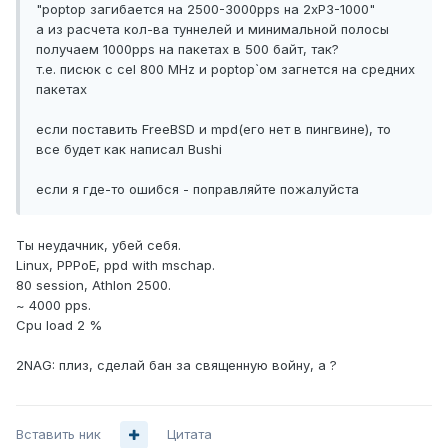
"poptop загибается на 2500-3000pps на 2хР3-1000"
а из расчета кол-ва туннелей и минимальной полосы
получаем 1000pps на пакетах в 500 байт, так?
т.е. писюк с cel 800 MHz и poptop`ом загнется на средних
пакетах
если поставить FreeBSD и mpd(его нет в пингвине), то
все будет как написал Bushi
если я где-то ошибся - поправляйте пожалуйста
Ты неудачник, убей себя.
Linux, PPPoE, ppd with mschap.
80 session, Athlon 2500.
~ 4000 pps.
Cpu load 2 %
2NAG: плиз, сделай бан за священную войну, а ?
Вставить ник
Цитата