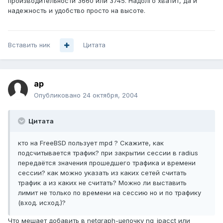
производительности 3660 или 3745. Надолго хватит, да и
надежность и удобство просто на высоте.
Вставить ник
Цитата
ap
Опубликовано
24 октября, 2004
Цитата
кто на FreeBSD пользует mpd ? Скажите, как
подсчитывается трафик? при закрытии сессии в radius
передаётся значения прошедшего трафика и времени
сессии? как можно указать из каких сетей считать
трафик а из каких не считать? Можно ли выставить
лимит не только по времени на сессию но и по трафику
(вход. исход.)?
Что мешает добавить в netgraph-цепочку ng_ipacct или