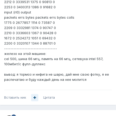
2212 0 3339531 1375 0 90813 0
2253 0 3400313 1386 0 91682 0
input (rl0) output
packets errs bytes packets errs bytes colls
1775 0 2677857 1114 0 73587 0
2209 0 3332981 1374 0 90747 0
2210 0 3336603 1367 0 90428 0
1672 0 2524272 1051 0 69432 0
2200 0 3320107 1344 0 88701 0
----------------------------------
железо на этой машине:
cel 500, шина 66 мгц, память на 66 мгц, сетевуха intel 557,
100мбит/с фулл-дуплекс
вывод: я тормоз и нифига не шарю, дай мне свою фотку, я ее
распечатаю и буду каждый день на нее молится
Вставить ник
Цитата