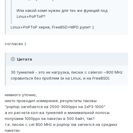
Или какой комп нужен для тех же функций под
Linux+PoPToP?
Linux+PoPToP херня, FreeBSD+MPD рулит :)
согласен :)
Цитата
30 туннелей - это не нагрузка, писюк с celeron ~800 MHz
cправиться без проблем (и на Linux, и на FreeBSD).
немного уточню,
некто проводил измерения, результаты таковы:
"poptop загибается на 2500-3000pps на 2хР3-1000"
а из расчета кол-ва туннелей и минимальной полосы
получаем 1000pps на пакетах в 500 байт, так?
т.е. писюк с cel 800 MHz и poptop`ом загнется на средних
пакетах