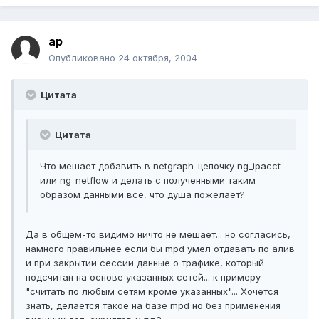
ap
Опубликовано
24 октября, 2004
Цитата
Цитата
Что мешает добавить в netgraph-цепочку ng_ipacct
или ng_netflow и делать с полученными таким
образом данными все, что душа пожелает?
Да в общем-то видимо ничто не мешает... но согласись,
намного правильнее если бы mpd умел отдавать по алив
и при закрытии сессии данные о трафике, который
подсчитан на основе указанных сетей... к примеру
"считать по любым сетям кроме указанных"... Хочется
знать, делается такое на базе mpd но без применения