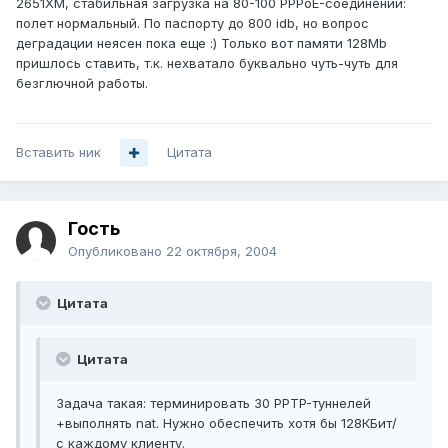
2651XM, стабильная загрузка на 80-100 PPPoE-соединений:
полет нормальный. По паспорту до 800 idb, но вопрос
деградации неясен пока еще :) Только вот памяти 128Mb
пришлось ставить, т.к. нехватало буквально чуть-чуть для
безглючной работы.
Вставить ник
Цитата
Гость
Опубликовано
22 октября, 2004
Цитата
Цитата
Задача такая: терминировать 30 PPTP-туннелей
+выполнять nat. Нужно обеспечить хотя бы 128КБит/
с каждому клиенту.