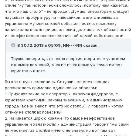
стиле "ну так исторически сложилось, поэтому нам кажется,
что это наш столб" - не пройдет. Думаю, операторам следует
науськать прокуратуру на чиновников, ответственных за
управление муниципальной собственностью, поскольку
налицо халатность при исполнении должностных обязанностей
и неэффективное использование той самой собственности.
В 30.12.2013 в 05:09, NN----NN сказал:
Трудно поверить, что такая анархия творится с участием
стольких компаний, многие из которых уж точно имеют
юристов в штате.
Вы как с луны свалились. Ситуация во всех городах
развивалась примерно одинаковым образом:
1. Приходят такие все операторы, включая федералов, с
юристами крепкими, законы знающими, в администрацию
города (все ж знают, что это их столбы). И говорят - хотим
оптику на столбах повесить!
2. Начинается цирк с конями (то самое неэффективное
управление и халатность) - администрация говорит "мы сами
не местные, за столбы ничего не знаем, но вот там вот