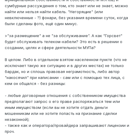
сумбурные рассуждения о том, кто знает или не знает, можно
найти или нельзя найти кабель. "Негорящие" (или
невключенные - ?) фонари, без указания времени суток, когда
были сделаны фото, ещё один минус.
>"за размещение" а не "за обслуживание". А как "Горсвет"
будет обслуживать телеком-кабели? Это есть в решении о
создании, целях и сфере деятельности МУПа?
В целом. Либо в отдельном взятом населенном пункте (что не
исключает такую же ситуацию и в других местах) не только
бардак, но и сплошь правовая неграмотность, либо автор
"накосячил" при написании - сам или с помощью тех лица, с
кем он общался - без разницы:
- любые договорные отношения с собственником имущества
предполагают запрос о его праве распоряжаться тем или
иным имуществом (если вы не хотите отдать деньги
мошенникам или не хотите попасть на признание сделки
незаконной);
- также как и оператора/провайдера запрашивают лицензии и
проч.