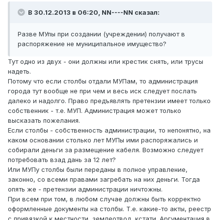
В 30.12.2013 в 06:20, NN----NN сказал:
Разве МУпы при создании (учреждении) получают в
распоряжение не муниципальное имущество?
Тут одно из двух - они должны или крестик снять, или трусы
надеть.
Потому что если столбы отдали МУПам, то администрация
города тут вообще не при чем и весь иск следует послать
далеко и надолго. Право предъявлять претензии имеет только
собственник - т.е. МУП. Администрация может только
высказать пожелания.
Если столбы - собственность администрации, то непонятно, на
каком основании столько лет МУПы ими распоряжались и
собирали деньги за размещение кабеля. Возможно следует
потребовать взад дань за 12 лет?
Или МУПу столбы были переданы в полное управление,
законно, со всеми правами загребать на них деньги. Тогда
опять же - претензии администрации ничтожны.
При всем при том, в любом случае должны быть корректно
оформленные документы на столбы. Т.е. какие-то акты, реестр
с привязкой к местности, землеотвод, кстати. Аргументация в