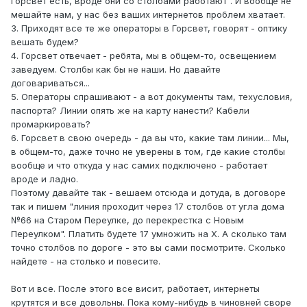
Горсвет есть, вроде они со столбами работают". И вообще не
мешайте нам, у нас без ваших интернетов проблем хватает.
3. Приходят все те же операторы в Горсвет, говорят - оптику
вешать будем?
4. Горсвет отвечает - ребята, мы в общем-то, освещением
заведуем. Столбы как бы не наши. Но давайте
договариваться...
5. Операторы спрашивают - а вот документы там, техусловия,
паспорта? Линии опять же на карту нанести? Кабели
промаркировать?
6. Горсвет в свою очередь - да вы что, какие там линии... Мы,
в общем-то, даже точно не уверены в том, где какие столбы
вообще и что откуда у нас самих подключено - работает
вроде и ладно.
Поэтому давайте так - вешаем отсюда и дотуда, в договоре
так и пишем "линия проходит через 17 столбов от угла дома
№66 на Старом Переулке, до перекрестка с Новым
Переулком". Платить будете 17 умножить на Х. А сколько там
точно столбов по дороге - это вы сами посмотрите. Сколько
найдете - на столько и повесите.
Вот и все. После этого все висит, работает, интернеты
крутятся и все довольны. Пока кому-нибудь в чиновней своре