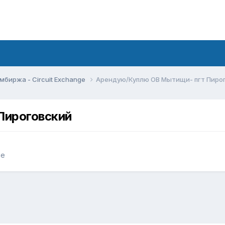
мбиржа - Circuit Exchange
Арендую/Куплю ОВ Мытищи- пгт Пиро
Пироговский
ge