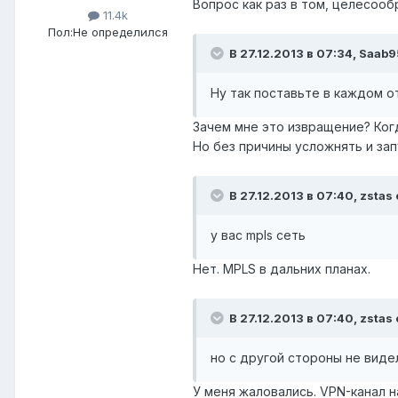
Вопрос как раз в том, целесооб
11.4k
Пол:
Не определился
В 27.12.2013 в 07:34, Saab9
Ну так поставьте в каждом о
Зачем мне это извращение? Когд
Но без причины усложнять и за
В 27.12.2013 в 07:40, zstas 
у вас mpls сеть
Нет. MPLS в дальних планах.
В 27.12.2013 в 07:40, zstas 
но с другой стороны не вид
У меня жаловались. VPN-канал н