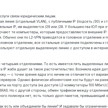
слуги связи юридическим лицам.
я линия (отдельный VLAN), с публичными IP (подсеть /30) и с
ьные IP, им выделяется /29 или /28. У большинства ЮЛ при 
ключают те компьютеры, которым предоставляются внешние IP.
. Обычно они по L2-VPN приводятся в головное отделение и п
головном отделении, все остальные отделения подключены к г
пользуют отдельную выделенную линию с доступом в интерн
 четырьмя отделениями. То есть имеется пять выделенных л
а IP жаба душит за такое расточительство. Возникла идея да
ижу — с точки зрения ядра это ничем не отличается от вариан
серверов. Однако физически абонентские хосты будут на разны
миты на порту доступа (на доступе L2-коммутаторы 100 Мбит/
т BRAS. Но с другой стороны, обмен трафиком между отделения
ого полисера нет, есть только дроп пакетов, превышающий о
как есть или объединили бы линии? И задавали бы ограничения