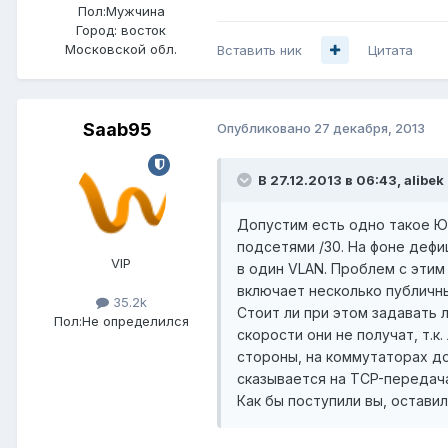
Пол:
Мужчина
Город:
восток
Московской обл.
Вставить ник
Цитата
Saab95
Опубликовано
27 декабря, 2013
В 27.12.2013 в 06:43, alibek
Допустим есть одно такое Ю
подсетями /30. На фоне дефи
VIP
в один VLAN. Проблем с этим
включает несколько публичны
35.2k
Стоит ли при этом задавать 
Пол:
Не определился
скорости они не получат, т.
стороны, на коммутаторах д
сказывается на TCP-передач
Как бы поступили вы, остави