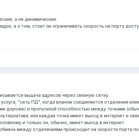
ские, а не динамические.
ядре, а о том, стоит ли ограничивать скорость на порту досту
писывается выдача адресов через связную сетку.
я услуга, "сеть ПД", когда вланом соединяются отделения клие
и дороже) и пропускной способностью между точками (обычн
альтернатива: или каждая точка имеет выход в интернет и св
оловному и только он, обычно, имеет выход в интернет.
обмена между отделениями происходит на скорости порта по