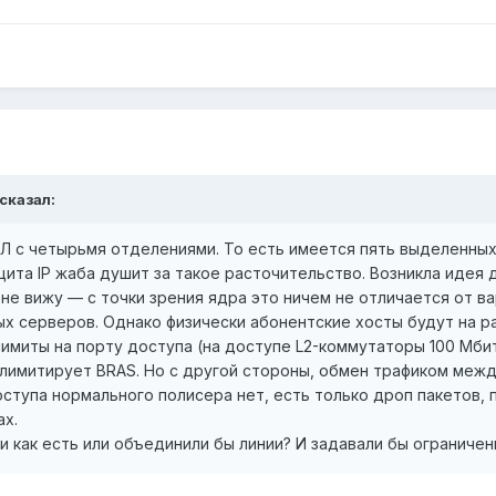
 сказал:
Л с четырьмя отделениями. То есть имеется пять выделенных
цита IP жаба душит за такое расточительство. Возникла идея
 не вижу — с точки зрения ядра это ничем не отличается от ва
х серверов. Однако физически абонентские хосты будут на ра
лимиты на порту доступа (на доступе L2-коммутаторы 100 Мби
к. лимитирует BRAS. Но с другой стороны, обмен трафиком меж
оступа нормального полисера нет, есть только дроп пакетов
ах.
ли как есть или объединили бы линии? И задавали бы ограниче