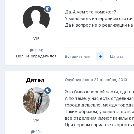
Да. А чем это поможет?
У меня ведь интерфейсы статиче
Да и вопрос не о реализации на 
VIP
11.4k
Пол:
Не определился
Вставить ник
Цитата
Дятел
Опубликовано
27 декабря, 2013
Это было к первой части, где о
А по теме: у нас есть отдельна
города дешевле, между городам
Таким образом, у клиента есть 
все отделения имеют каналы к г
VIP
При первом варианте скорость 
10k