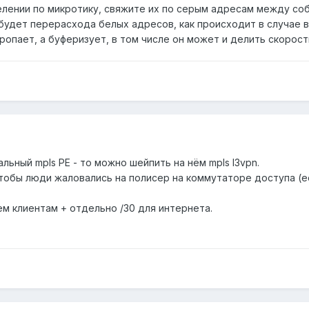
елении по микротику, свяжите их по серым адресам между со
 будет перерасхода белых адресов, как происходит в случае в
опает, а буферизует, в том числе он может и делить скорость
альный mpls PE - то можно шейпить на нём mpls l3vpn.
тобы люди жаловались на полисер на коммутаторе доступа (ес
сем клиентам + отдельно /30 для интернета.