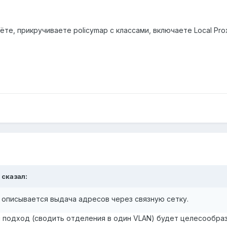
те, прикручиваете policymap c классами, включаете Local Prox
 сказал:
е описывается выдача адресов через связную сетку.
ам подход (сводить отделения в один VLAN) будет целесообра