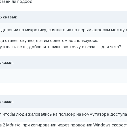
разен ли подход.
5 сказал:
тделении по микротику, свяжите их по серым адресам между 
а станет скучно, я этим советом воспользуюсь.
путывать сеть, добавлять лишнюю точку отказа — для чего?
сказал:
сказал:
ел чтобы люди жаловались на полисер на коммутаторе доступа
а 2 Мбит/с, при копировании через проводник Windows скорос