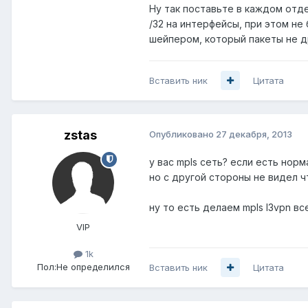
Ну так поставьте в каждом отд
/32 на интерфейсы, при этом не
шейпером, который пакеты не др
Вставить ник
Цитата
zstas
Опубликовано
27 декабря, 2013
у вас mpls сеть? если есть норм
но с другой стороны не видел ч
ну то есть делаем mpls l3vpn в
VIP
1k
Пол:
Не определился
Вставить ник
Цитата