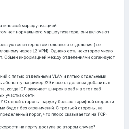
татической маршрутизацией.
этом нет нормального маршрутизатора, они включают
ользуются интернетом головного отделения (т.е.
оловному через L2-VPN). Однако есть некоторое число
ет. Обмен информацией между отделениями организуют
иний с пятью отдельными VLAN и пятью отдельными
ть абоненту например /29 и все отделения добавить в
та, когда ЮЛ включает шнурок в хаб и в этот хаб
х участках сети.
с)? С одной стороны, наружу больше тарифной скорости
ми будет без ограничений. С третьей стороны, на
пределенный порог, что плохо сказывается на TCP-
 скорости на порту доступа во втором случае?