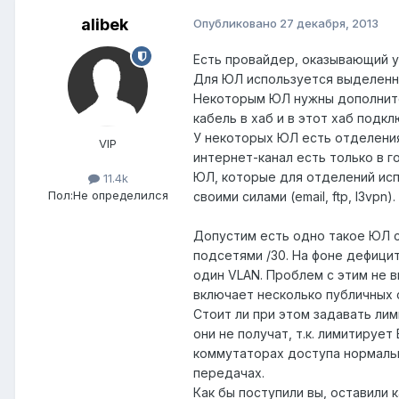
alibek
Опубликовано
27 декабря, 2013
Есть провайдер, оказывающий у
Для ЮЛ используется выделенна
Некоторым ЮЛ нужны дополнител
кабель в хаб и в этот хаб под
У некоторых ЮЛ есть отделения
VIP
интернет-канал есть только в 
ЮЛ, которые для отделений ис
11.4k
Пол:
Не определился
своими силами (email, ftp, l3vpn).
Допустим есть одно такое ЮЛ с
подсетями /30. На фоне дефицит
один VLAN. Проблем с этим не в
включает несколько публичных 
Стоит ли при этом задавать ли
они не получат, т.к. лимитируе
коммутаторах доступа нормальн
передачах.
Как бы поступили вы, оставили 