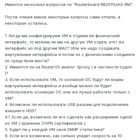
Имеется несколько вопросов по "Routerboard RB2011UiAS-RM".
После чтения манов некоторые вопросы сами отпали, а
некоторые остались:
1. Когда мы конфигурируем VM и отдаем ей физический
интерфейс, то можем ли мы на другую VM отдать этот же
интерфейс но под другим MAC? Или же надо создавать
виртуальные интерфейсы и потом их с физическими соединять
по средством моста?
2. Имеются ли на RouterOS аналог 3proxy ( в частности tcppm
)?
3. Если использовать VM, то основной ОС будут ли видны
виртуальные интерфейсы и вообще можно ли будет
использовать основную ОС или же лучше работать только с
VM?
4. Возможно ли использовать USB разъем для подключения
внешнего HDD?
4.1. Если да, возможно ли его сделать как расширение одной
из VM ( хранение OVPN сертификатов ).
5. Будет ли у каждой VM своя SNMP статистика?
6. Если все возможно, как сильно упадет скорость на 1G