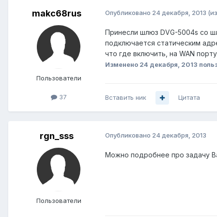
makc68rus
Опубликовано
24 декабря, 2013
(и
Принесли шлюз DVG-5004s со шлю
подключается статическим адре
что где включить, на WAN порту
Изменено
24 декабря, 2013
поль
Пользователи
37
Вставить ник
Цитата
rgn_sss
Опубликовано
24 декабря, 2013
Можно подробнее про задачу Ва
Пользователи