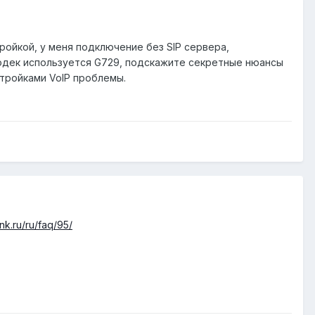
ройкой, у меня подключение без SIP сервера,
кодек используется G729, подскажите секретные нюансы
стройками VoIP проблемы.
ink.ru/ru/faq/95/