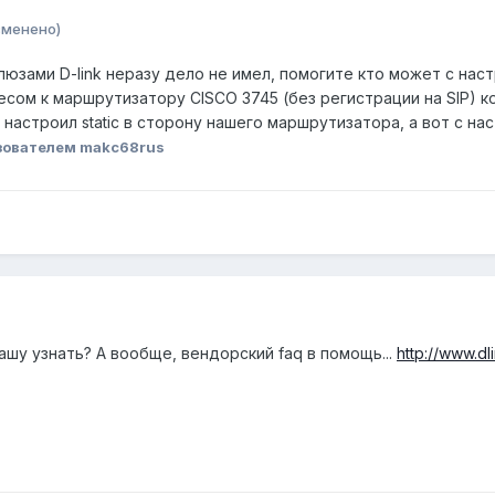
зменено)
зами D-link неразу дело не имел, помогите кто может с наст
сом к маршрутизатору CISCO 3745 (без регистрации на SIP) 
 настроил static в сторону нашего маршрутизатора, а вот с на
зователем makc68rus
шу узнать? А вообще, вендорский faq в помощь...
http://www.dl