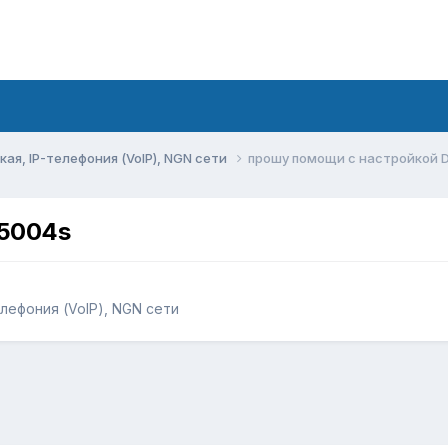
ая, IP-телефония (VoIP), NGN сети
прошу помощи с настройкой 
-5004s
елефония (VoIP), NGN сети