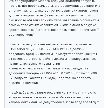
что для устройств малого радиуса действия получать
частоты нет необходимости, а в роскомнадзоре зарегить
антенку нужно. только вот регистрация сих антенн очень
долгая и нудная песня. )а вот если ты купил частоты то
они просто обязаны принять твоё заявление о помехах и
помочь тебе от них избавиться. иначе смысл в покупке
просто теряется (хотя это тоже возможно, Россия ведь))
все через жопу)
плюс ко всему: применяемые в полосах радиочастот
5150-5350 МГц и 5650-5725 МГц РЭС не должны
создавать вредных помех и не могут требовать защиты
от помех со стороны действующих и планируемых РЭС
правительственного назначения;
и только от них а не от частника, и как следует из
документа Заседание ГКРЧ от 15.07.2010 (Протокол №10-
07) получать частоты не надо, надо только провести
анализ на помехи)
и ещё добавлю. старые решения хоть и утратили силу,
но приложения к ним остались. Может кто напомнит
какова максимально допустимая высота подвеса 5Ггц??