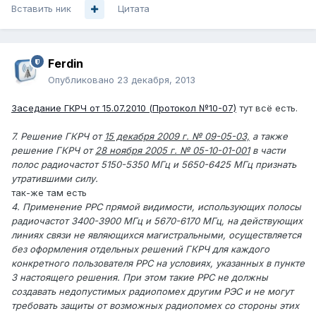
Вставить ник
Цитата
Ferdin
Опубликовано
23 декабря, 2013
Заседание ГКРЧ от 15.07.2010 (Протокол №10-07)
тут всё есть.
7. Решение ГКРЧ от
15 декабря 2009 г. № 09-05-03,
а также
решение ГКРЧ от
28 ноября 2005 г. № 05-10-01-001
в части
полос радиочастот 5150-5350 МГц и 5650-6425 МГц признать
утратившими силу.
так-же там есть
4. Применение РРС прямой видимости, использующих полосы
радиочастот 3400-3900 МГц и 5670-6170 МГц, на действующих
линиях связи не являющихся магистральными, осуществляется
без оформления отдельных решений ГКРЧ для каждого
конкретного пользователя РРС на условиях, указанных в пункте
3 настоящего решения. При этом такие РРС не должны
создавать недопустимых радиопомех другим РЭС и не могут
требовать защиты от возможных радиопомех со стороны этих