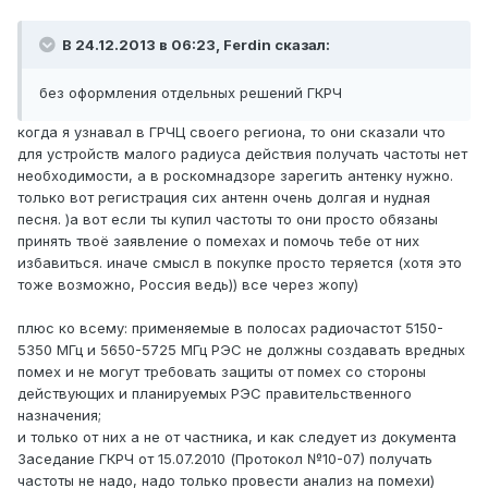
В 24.12.2013 в 06:23, Ferdin сказал:
без оформления отдельных решений ГКРЧ
когда я узнавал в ГРЧЦ своего региона, то они сказали что
для устройств малого радиуса действия получать частоты нет
необходимости, а в роскомнадзоре зарегить антенку нужно.
только вот регистрация сих антенн очень долгая и нудная
песня. )а вот если ты купил частоты то они просто обязаны
принять твоё заявление о помехах и помочь тебе от них
избавиться. иначе смысл в покупке просто теряется (хотя это
тоже возможно, Россия ведь)) все через жопу)
плюс ко всему: применяемые в полосах радиочастот 5150-
5350 МГц и 5650-5725 МГц РЭС не должны создавать вредных
помех и не могут требовать защиты от помех со стороны
действующих и планируемых РЭС правительственного
назначения;
и только от них а не от частника, и как следует из документа
Заседание ГКРЧ от 15.07.2010 (Протокол №10-07) получать
частоты не надо, надо только провести анализ на помехи)