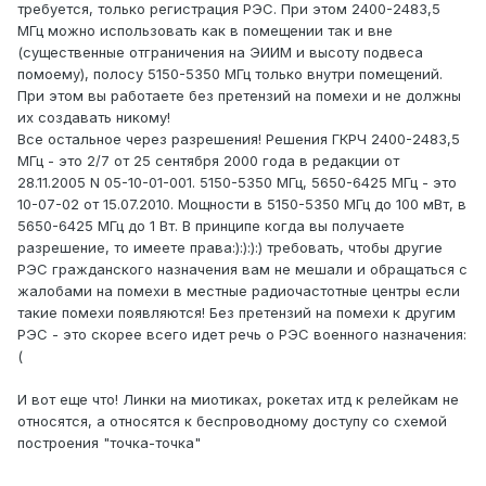
требуется, только регистрация РЭС. При этом 2400-2483,5
МГц можно использовать как в помещении так и вне
(существенные отграничения на ЭИИМ и высоту подвеса
помоему), полосу 5150-5350 МГц только внутри помещений.
При этом вы работаете без претензий на помехи и не должны
их создавать никому!
Все остальное через разрешения! Решения ГКРЧ 2400-2483,5
МГц - это 2/7 от 25 сентября 2000 года в редакции от
28.11.2005 N 05-10-01-001. 5150-5350 МГц, 5650-6425 МГц - это
10-07-02 от 15.07.2010. Мощности в 5150-5350 МГц до 100 мВт, в
5650-6425 МГц до 1 Вт. В принципе когда вы получаете
разрешение, то имеете права:):):):) требовать, чтобы другие
РЭС гражданского назначения вам не мешали и обращаться с
жалобами на помехи в местные радиочастотные центры если
такие помехи появляются! Без претензий на помехи к другим
РЭС - это скорее всего идет речь о РЭС военного назначения:
(
И вот еще что! Линки на миотиках, рокетах итд к релейкам не
относятся, а относятся к беспроводному доступу со схемой
построения "точка-точка"