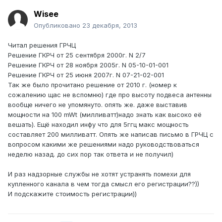
Wisee
Опубликовано
23 декабря, 2013
Читал решения ГРЧЦ
Решение ГКРЧ от 25 сентября 2000г. N 2/7
Решение ГКРЧ от 28 ноября 2005г. N 05-10-01-001
Решение ГКРЧ от 25 июня 2007г. N 07-21-02-001
Так же было прочитано решение от 2010 г. (номер к
сожалению щас не вспомню) где про высоту подвеса антенны
вообще ничего не упомянуто. опять же. даже выставив
мощности на 100 mWt (милливатт)надо знать как высоко её
вешать). Ещё находил инфу что для 5ггц макс мощность
составляет 200 милливатт. Опять же написав письмо в ГРЧЦ с
вопросом какими же решениями надо руководствоваться
неделю назад. до сих пор так ответа и не получил)
И раз надзорные службы не хотят устранять помехи для
купленного канала в чем тогда смысл его регистрации??))
И подскажите стоимость регистрации))