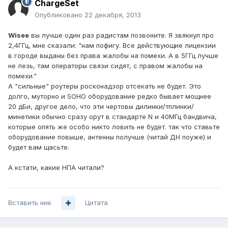
ChargeSet
Опубликовано
22 декабря, 2013
Wisee
вы лучше один раз радистам позвоните. Я звякнул про
2,4ГГц, мне сказали: "нам пофигу. Все действующие лицензии
в городе выданы без права жалобы на помехи. А в 5ГГц лучше
не лезь, там операторы связи сидят, с правом жалобы на
помехи."
А "сильные" роутеры росконадзор отсекать не будет. Это
долго, муторно и SOHO оборудование редко бывает мощнее
20 дБи, другое дело, что эти чертовы дилинки/тплинки/
минетики обычно сразу орут в стандарте N и 40МГц бандвича,
которые опять же особо никто ловить не будет. так что ставьте
оборудование повыше, антенны получше (читай ДН поуже) и
будет вам щасьте.
А кстати, какие НПА читали?
Вставить ник
Цитата