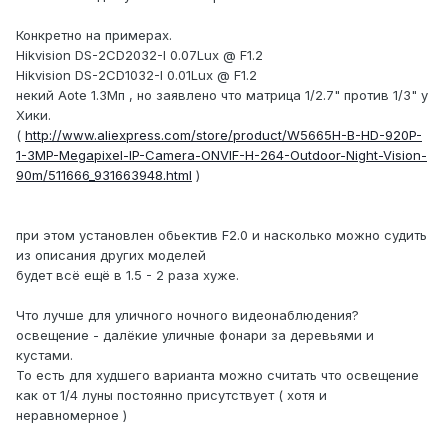
Конкретно на примерах.
Hikvision DS-2CD2032-I 0.07Lux @ F1.2
Hikvision DS-2CD1032-I 0.01Lux @ F1.2
некий Aote 1.3Мп , но заявлено что матрица 1/2.7" против 1/3" у
Хики.
(
http://www.aliexpress.com/store/product/W5665H-B-HD-920P-
1-3MP-Megapixel-IP-Camera-ONVIF-H-264-Outdoor-Night-Vision-
90m/511666_931663948.html
)
при этом установлен обьектив F2.0 и насколько можно судить
из описания других моделей
будет всё ещё в 1.5 - 2 раза хуже.
Что лучше для уличного ночного видеонаблюдения?
освещение - далёкие уличные фонари за деревьями и
кустами.
То есть для худшего варианта можно считать что освещение
как от 1/4 луны постоянно присутствует ( хотя и
неравномерное )