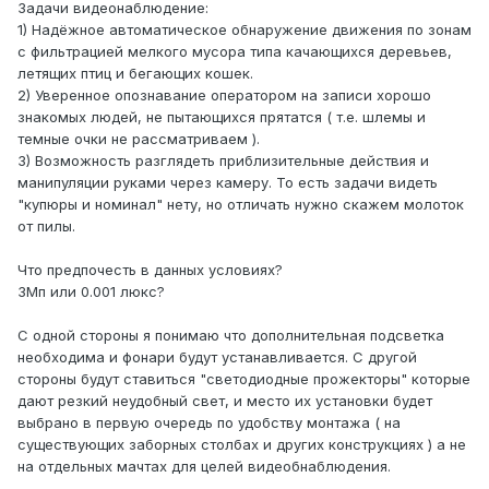
Задачи видеонаблюдение:
1) Надёжное автоматическое обнаружение движения по зонам
с фильтрацией мелкого мусора типа качающихся деревьев,
летящих птиц и бегающих кошек.
2) Уверенное опознавание оператором на записи хорошо
знакомых людей, не пытающихся прятатся ( т.е. шлемы и
темные очки не рассматриваем ).
3) Возможность разглядеть приблизительные действия и
манипуляции руками через камеру. То есть задачи видеть
"купюры и номинал" нету, но отличать нужно скажем молоток
от пилы.
Что предпочесть в данных условиях?
3Мп или 0.001 люкс?
С одной стороны я понимаю что дополнительная подсветка
необходима и фонари будут устанавливается. С другой
стороны будут ставиться "светодиодные прожекторы" которые
дают резкий неудобный свет, и место их установки будет
выбрано в первую очередь по удобству монтажа ( на
существующих заборных столбах и других конструкциях ) а не
на отдельных мачтах для целей видеобнаблюдения.