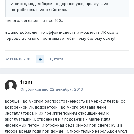
И светодиод вобщем не дороже уже, при лучших
потребительских свойствах.
+много. согласен на все 100..
я даже добавлю что эффективность и мощность ИК света
гораздо во много проигрывает обычному белому свету!
Вставить ник
Цитата
frant
Опубликовано
22 декабря, 2013
вообще.. во многом распространенность камер-буллетов( со
встроенной ИК подсветкой_ во много обязана лени
инсталляторов и их пофигителським отношщением к
эксплуатации...Встроенная ИК подсветка - магнит для
насекомых летом, и огромная беда зимой при снеге( ну и в
любое время года при дожде). Относительно небольшой угол