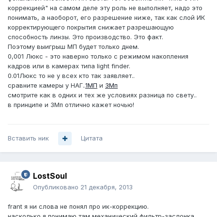
коррекцией" на самом деле эту роль не выполняет, надо это
понимать, а наоборот, его разрешение ниже, так как слой ИК
корректирующего покрытия снижает разрешающую
способность линзы. Это производство. Это факт.
Поэтому выигрыш МП будет только днем.
0,001 Люкс - это наверно только с режимом накопления
кадров или в камерах типа light finder.
0.01Люкс то не у всех кто так заявляет..
сравните камеры у НАГ..
1МП
и
3Мп
смотрите как в одних и тех же условиях разница по свету..
в принципе и 3Мп отлично кажет ночью!
Вставить ник
Цитата
LostSoul
Опубликовано
21 декабря, 2013
frant я ни слова не понял про ик-коррекцию.
насколько я понимаю там механический фильтр-заслонка.