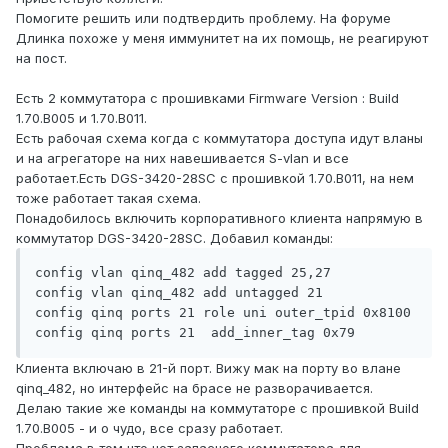
Помогите решить или подтвердить проблему. На форуме
Длинка похоже у меня иммунитет на их помощь, не реагируют
на пост.
Есть 2 коммутатора с прошивками Firmware Version : Build
1.70.B005 и 1.70.B011.
Есть рабочая схема когда с коммутатора доступа идут вланы
и на агрегаторе на них навешивается S-vlan и все
работает.Есть DGS-3420-28SC с прошивкой 1.70.B011, на нем
тоже работает такая схема.
Понадобилось включить корпоративного клиента напрямую в
коммутатор DGS-3420-28SC. Добавил команды:
config vlan qinq_482 add tagged 25,27

config vlan qinq_482 add untagged 21

config qinq ports 21 role uni outer_tpid 0x8100 

config qinq ports 21  add_inner_tag 0x79
Клиента включаю в 21-й порт. Вижу мак на порту во влане
qinq_482, но интерфейс на брасе не разворачивается.
Делаю такие же команды на коммутаторе с прошивкой Build
1.70.B005 - и о чудо, все сразу работает.