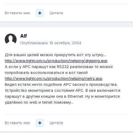
Вставить ник
Цитата
Alf
Опубликовано
19 октября, 2004
Для ваших целей можно прикрутить вот эту штуку...
http://www.lightcom.ru/production/netping/digiping.asp
А если у APC парашут как RS232 реализован то можно
попробовать воспользоваться и вот такой
http://www.lightcom.ru/production/netping/netrs.asp
Видел кстати нечто подобное APC`овского производства.
Устройство мониторинга состояния APC. В неё включается
парашут а другим концом она в Ethernet. Ну и мониторится
удалённо по web и telnet помоему...
Вставить ник
Цитата