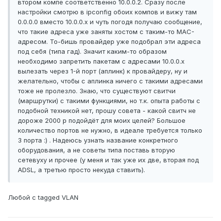
втором компе соответственно 10.0.0.2. Сразу после
настройки смотрю в ipconfig обоих компов и вижу там
0.0.0.0 вместо 10.0.0.х и чуть погодя получаю сообщение,
что такие адреса уже заняты хостом с таким-то MAC-
адресом. То-бишь провайдер уже подобрал эти адреса
под себя (типа гад). Значит каким-то образом
необходимо запретить пакетам с адресами 10.0.0.х
вылезать через 1-й порт (аплинк) к провайдеру, ну и
желательно, чтобы с аплинка ничего с такими адресами
тоже не пролезло. Знаю, что существуют свитчи
(маршрутки) с такими функциями, но т.к. опыта работы с
подобной техникой нет, прошу совета - какой свитч не
дороже 2000 р подойдёт для моих целей? Большое
количество портов не нужно, в идеале требуется только
3 порта :) . Надеюсь узнать название конкретного
оборудования, а не советы типа поставь вторую
сетевуху и прочее (у меня и так уже их две, вторая под
ADSL, а третью просто некуда ставить).
Любой с tagged VLAN