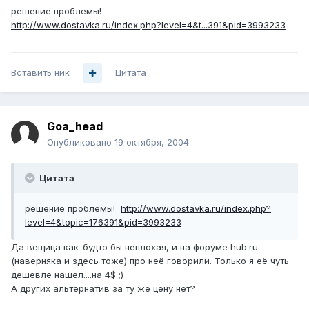
решение проблемы!
http://www.dostavka.ru/index.php?level=4&t...391&pid=3993233
Вставить ник
Цитата
Goa_head
Опубликовано
19 октября, 2004
Цитата
решение проблемы!
http://www.dostavka.ru/index.php?
level=4&topic=176391&pid=3993233
Да вещица как-будто бы неплохая, и на форуме hub.ru
(наверняка и здесь тоже) про неё говорили. Только я её чуть
дешевле нашёл....на 4$ ;)
А других альтернатив за ту же цену нет?