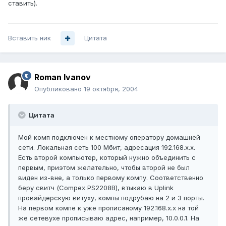
ставить).
Вставить ник
Цитата
Roman Ivanov
Опубликовано
19 октября, 2004
Цитата
Мой комп подключен к местному оператору домашней
сети. Локальная сеть 100 Мбит, адресация 192.168.х.х.
Есть второй компьютер, который нужно объединить с
первым, приэтом желательно, чтобы второй не был
виден из-вне, а только первому компу. Соответственно
беру свитч (Compex PS2208B), втыкаю в Uplink
провайдерскую витуху, компы подрубаю на 2 и 3 порты.
На первом компе к уже прописаному 192.168.х.х на той
же сетевухе прописываю адрес, например, 10.0.0.1. На