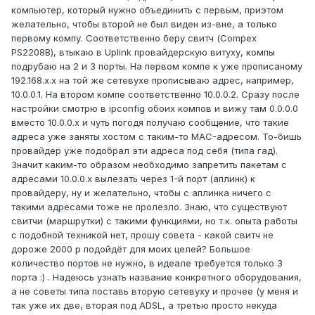
компьютер, который нужно объединить с первым, приэтом
желательно, чтобы второй не был виден из-вне, а только
первому компу. Соответственно беру свитч (Compex
PS2208B), втыкаю в Uplink провайдерскую витуху, компы
подрубаю на 2 и 3 порты. На первом компе к уже прописаному
192.168.х.х на той же сетевухе прописываю адрес, например,
10.0.0.1. На втором компе соответственно 10.0.0.2. Сразу после
настройки смотрю в ipconfig обоих компов и вижу там 0.0.0.0
вместо 10.0.0.х и чуть погодя получаю сообщение, что такие
адреса уже заняты хостом с таким-то MAC-адресом. То-бишь
провайдер уже подобрал эти адреса под себя (типа гад).
Значит каким-то образом необходимо запретить пакетам с
адресами 10.0.0.х вылезать через 1-й порт (аплинк) к
провайдеру, ну и желательно, чтобы с аплинка ничего с
такими адресами тоже не пролезло. Знаю, что существуют
свитчи (маршрутки) с такими функциями, но т.к. опыта работы
с подобной техникой нет, прошу совета - какой свитч не
дороже 2000 р подойдёт для моих целей? Большое
количество портов не нужно, в идеале требуется только 3
порта :) . Надеюсь узнать название конкретного оборудования,
а не советы типа поставь вторую сетевуху и прочее (у меня и
так уже их две, вторая под ADSL, а третью просто некуда