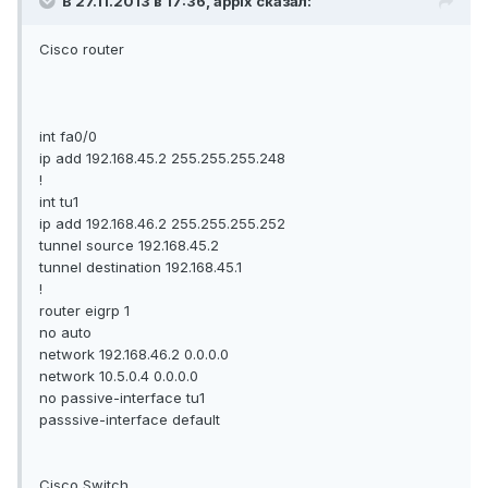
В 27.11.2013 в 17:36, applx сказал:
Cisco router
int fa0/0
ip add 192.168.45.2 255.255.255.248
!
int tu1
ip add 192.168.46.2 255.255.255.252
tunnel source 192.168.45.2
tunnel destination 192.168.45.1
!
router eigrp 1
no auto
network 192.168.46.2 0.0.0.0
network 10.5.0.4 0.0.0.0
no passive-interface tu1
passsive-interface default
Cisco Switch