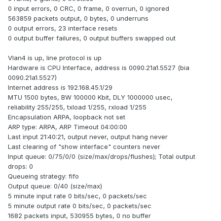
0 input errors, 0 CRC, 0 frame, 0 overrun, 0 ignored
563859 packets output, 0 bytes, 0 underruns
0 output errors, 23 interface resets
0 output buffer failures, 0 output buffers swapped out
Vlan4 is up, line protocol is up
Hardware is CPU Interface, address is 0090.21a1.5527 (bia
0090.21a1.5527)
Internet address is 192.168.45.1/29
MTU 1500 bytes, BW 100000 Kbit, DLY 1000000 usec,
reliability 255/255, txload 1/255, rxload 1/255
Encapsulation ARPA, loopback not set
ARP type: ARPA, ARP Timeout 04:00:00
Last input 21:40:21, output never, output hang never
Last clearing of "show interface" counters never
Input queue: 0/75/0/0 (size/max/drops/flushes); Total output
drops: 0
Queueing strategy: fifo
Output queue: 0/40 (size/max)
5 minute input rate 0 bits/sec, 0 packets/sec
5 minute output rate 0 bits/sec, 0 packets/sec
1682 packets input, 530955 bytes, 0 no buffer