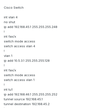
Cisco Switch
int vlan 4
no shut
ip add 192.168.45.1 255.255.255.248
!
int fax/x
switch mode access
swtch access vlan 4
!
vlan 1
ip add 10.5.3.1 255.255.255.128
!
int fax/x
switch mode access
swtch access vlan 1
!
int tu1
ip add 192.168.46.1 255.255.255.252
tunnel source 192.168.45.1
tunnel destination 192.168.45.2