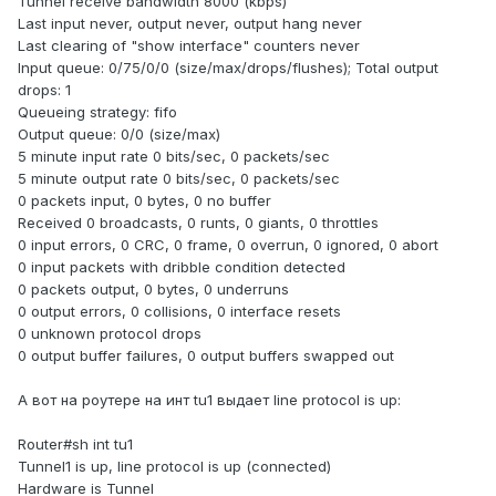
Tunnel receive bandwidth 8000 (kbps)
Last input never, output never, output hang never
Last clearing of "show interface" counters never
Input queue: 0/75/0/0 (size/max/drops/flushes); Total output
drops: 1
Queueing strategy: fifo
Output queue: 0/0 (size/max)
5 minute input rate 0 bits/sec, 0 packets/sec
5 minute output rate 0 bits/sec, 0 packets/sec
0 packets input, 0 bytes, 0 no buffer
Received 0 broadcasts, 0 runts, 0 giants, 0 throttles
0 input errors, 0 CRC, 0 frame, 0 overrun, 0 ignored, 0 abort
0 input packets with dribble condition detected
0 packets output, 0 bytes, 0 underruns
0 output errors, 0 collisions, 0 interface resets
0 unknown protocol drops
0 output buffer failures, 0 output buffers swapped out
А вот на роутере на инт tu1 выдает line protocol is up:
Router#sh int tu1
Tunnel1 is up, line protocol is up (connected)
Hardware is Tunnel