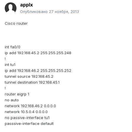
applx
Опубликовано
27 ноября, 2013
Cisco router
int fa0/0
ip add 192.168.45.2 255.255.255.248
!
int tu1
ip add 192.168.46.2 255.255.255.252
tunnel source 192.168.45.2
tunnel destination 192.168.45.1
!
router eigrp 1
no auto
network 192.168.46.2 0.0.0.0
network 10.5.0.4 0.0.0.0
no passive-interface tu1
passsive-interface default