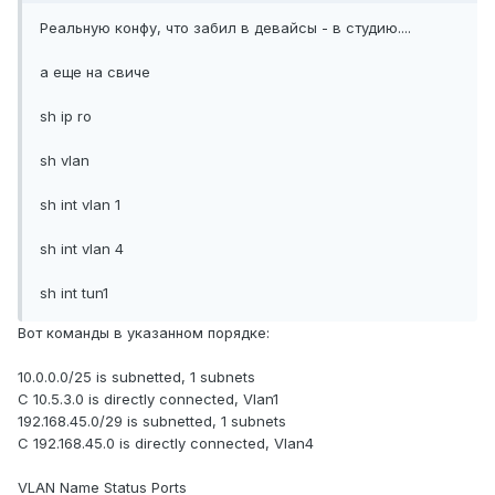
Реальную конфу, что забил в девайсы - в студию....
а еще на свиче
sh ip ro
sh vlan
sh int vlan 1
sh int vlan 4
sh int tun1
Вот команды в указанном порядке:
10.0.0.0/25 is subnetted, 1 subnets
C 10.5.3.0 is directly connected, Vlan1
192.168.45.0/29 is subnetted, 1 subnets
C 192.168.45.0 is directly connected, Vlan4
VLAN Name Status Ports