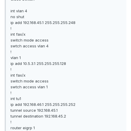
int vlan 4
no shut
ip add 192.168.45.1 255.255.255.248
!
int fax/x
switch mode access
swtch access vlan 4
!
vlan 1
ip add 10.5.3.1 255.255.255.128
!
int fax/x
switch mode access
swtch access vlan 1
!
int tu1
ip add 192.168.46.1 255.255.255.252
tunnel source 192.168.45.1
tunnel destination 192.168.45.2
!
router eigrp 1