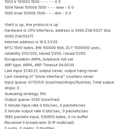
1003 tr 101003 1500 - - - - - 0 0
1004 fdnet 101004 1500 - - - ieee - 0 0
1005 trnet 101005 1500 - - - ibm - 0 0
Vlan1 is up, line protocol is up
Hardware is CPU Interface, address is 0090.21a1.5527 (bia
0090.21a1.5527)
Internet address is 10.5.3.1/25
MTU 1500 bytes, BW 100000 Kbit, DLY 1000000 usec,
reliability 255/255, txload 1/255, rxload 1/255
Encapsulation ARPA, loopback not set
ARP type: ARPA, ARP Timeout 04:00:00
Last input 21:40:21, output never, output hang never
Last clearing of "show interface" counters never
Input queue: 0/75/0/0 (size/max/drops/flushes); Total output
drops: 0
Queueing strategy: fifo
Output queue: 0/40 (size/max)
5 minute input rate 0 bits/sec, 0 packets/sec
5 minute output rate 0 bits/sec, 0 packets/sec
1682 packets input, 530955 bytes, 0 no buffer
Received 0 broadcasts (0 IP multicast)
0 runts, 0 giants, 0 throttles