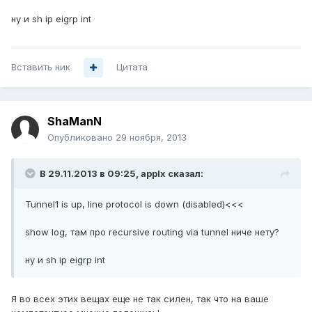
ну и sh ip eigrp int
Вставить ник
Цитата
ShaManN
Опубликовано
29 ноября, 2013
В 29.11.2013 в 09:25, applx сказал:
Tunnel1 is up, line protocol is down (disabled)<<<
show log, там про recursive routing via tunnel ниче нету?
ну и sh ip eigrp int
Я во всех этих вещах еще не так силен, так что на ваше