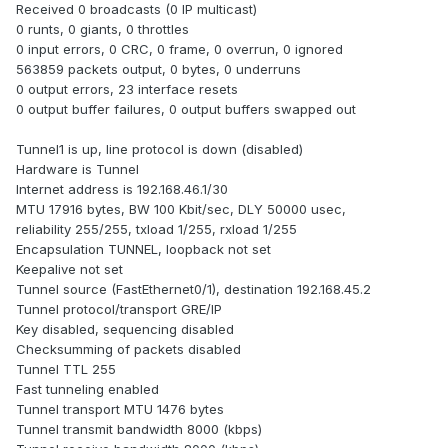
Received 0 broadcasts (0 IP multicast)
0 runts, 0 giants, 0 throttles
0 input errors, 0 CRC, 0 frame, 0 overrun, 0 ignored
563859 packets output, 0 bytes, 0 underruns
0 output errors, 23 interface resets
0 output buffer failures, 0 output buffers swapped out
Tunnel1 is up, line protocol is down (disabled)
Hardware is Tunnel
Internet address is 192.168.46.1/30
MTU 17916 bytes, BW 100 Kbit/sec, DLY 50000 usec,
reliability 255/255, txload 1/255, rxload 1/255
Encapsulation TUNNEL, loopback not set
Keepalive not set
Tunnel source (FastEthernet0/1), destination 192.168.45.2
Tunnel protocol/transport GRE/IP
Key disabled, sequencing disabled
Checksumming of packets disabled
Tunnel TTL 255
Fast tunneling enabled
Tunnel transport MTU 1476 bytes
Tunnel transmit bandwidth 8000 (kbps)