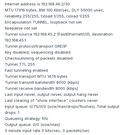
Internet address is 192.168.46.2/30
MTU 17916 bytes, BW 100 Kbit/sec, DLY 50000 usec,
reliability 255/255, txload 1/255, rxload 1/255
Encapsulation TUNNEL, loopback not set
Keepalive not set
Tunnel source 192.168.45.2 (FastEthernet0/0), destination
192.168.45.1
Tunnel protocol/transport GRE/IP
Key disabled, sequencing disabled
Checksumming of packets disabled
Tunnel TTL 255
Fast tunneling enabled
Tunnel transport MTU 1476 bytes
Tunnel transmit bandwidth 8000 (kbps)
Tunnel receive bandwidth 8000 (kbps)
Last input never, output never, output hang never
Last clearing of "show interface" counters never
Input queue: 0/75/0/0 (size/max/drops/flushes); Total output
drops: 1
Queueing strategy: fifo
Output queue: 0/0 (size/max)
5 minute input rate 0 bits/sec, 0 packets/sec