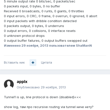
5 minute output rate 0 bits/sec, 0 packets/sec
0 packets input, 0 bytes, 0 no buffer
Received 0 broadcasts, 0 runts, 0 giants, 0 throttles
0 input errors, 0 CRC, 0 frame, 0 overrun, 0 ignored, 0 abort
0 input packets with dribble condition detected
0 packets output, 0 bytes, 0 underruns
0 output errors, 0 collisions, 0 interface resets
0 unknown protocol drops
0 output buffer failures, 0 output buffers swapped out
Изменено
29 ноября, 2013
пользователем ShaManN
Вставить ник
Цитата
applx
Опубликовано
29 ноября, 2013
Tunnel1 is up, line protocol is down (disabled)<<<
show log, там про recursive routing via tunnel ниче нету?