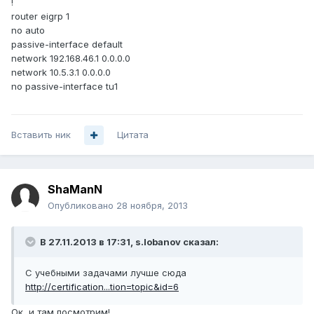
!
router eigrp 1
no auto
passive-interface default
network 192.168.46.1 0.0.0.0
network 10.5.3.1 0.0.0.0
no passive-interface tu1
Вставить ник
Цитата
ShaManN
Опубликовано
28 ноября, 2013
В 27.11.2013 в 17:31, s.lobanov сказал:
С учебными задачами лучше сюда
http://certification...tion=topic&id=6
Ок, и там посмотрим!