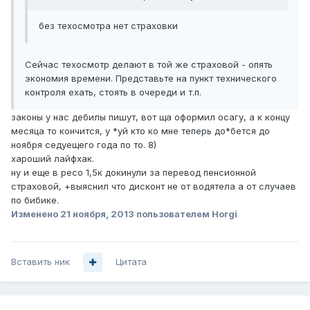
без техосмотра нет страховки
Сейчас техосмотр делают в той же страховой - опять
экономия времени. Представьте на пункт технического
контроля ехать, стоять в очереди и т.п.
законы у нас дебилы пишут, вот ща оформил осагу, а к концу
месяца то кончится, у *уй кто ко мне теперь до*бется до
ноября седуещего года по то. 8)
хароший лайфхак.
ну и еще в ресо 1,5к докинули за перевод пенсионной
страховой, +выяснил что дисконт не от водятела а от случаев
по бибике.
Изменено
21 ноября, 2013
пользователем Horgi
Вставить ник
Цитата