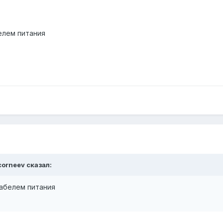
елем питания
rcorneev сказал:
кабелем питания