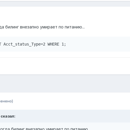
да билинг внезапно умирает по питанию...
T Acct_status_Type=2 WHERE 1;
менено)
 сказал:
огда билинг внезапно умирает по питанию...