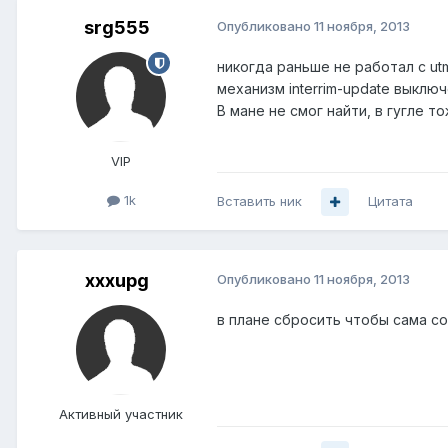
srg555
Опубликовано
11 ноября, 2013
никогда раньше не работал с ut
механизм interrim-update выключ
В мане не смог найти, в гугле т
VIP
1k
Вставить ник
Цитата
xxxupg
Опубликовано
11 ноября, 2013
в плане сбросить чтобы сама co
Активный участник