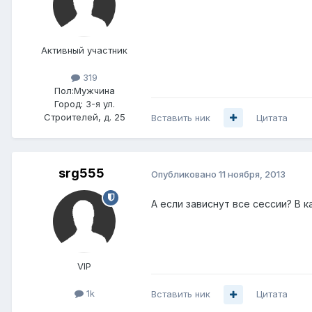
Активный участник
319
Пол:
Мужчина
Город:
3-я ул.
Строителей, д. 25
Вставить ник
Цитата
srg555
Опубликовано
11 ноября, 2013
А если зависнут все сессии? В 
VIP
1k
Вставить ник
Цитата