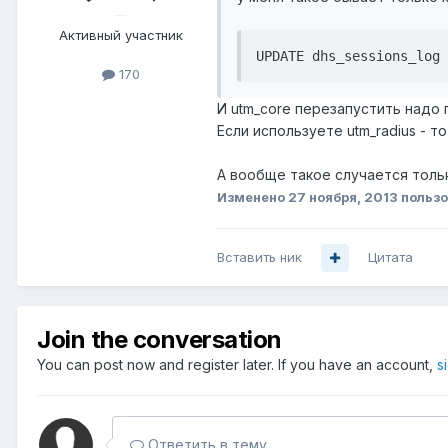
Активный участник
UPDATE dhs_sessions_log 
170
И utm_core перезапустить надо п
Если используете utm_radius - т
А вообще такое случается тольк
Изменено
27 ноября, 2013
пользо
Вставить ник
Цитата
Join the conversation
You can post now and register later. If you have an account,
s
Ответить в тему...