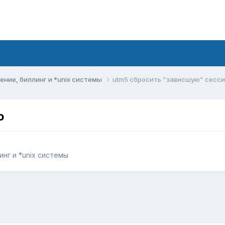
ние, биллинг и *unix системы
utm5 сбросить "зависшую" сесс
ю
нг и *unix системы