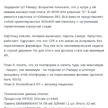
Задарили тут Рапиру. Вскрытие показало, что у нутре у ей
неонка
неизвестная плата JD-WOR-604 ревизии "D". В ней
имеется карточка от Юбиквити SR2. Всё вместе представляет
собой ориентировочно 400х400 мм панельку с чугуниевым
герметичным корпусом сзади.
Карточку извлёк, питание вызвонил, пароль скинул. Запустил,
работает. Удручает, что это CPE и это никак не исправить без
перезаливки фирмваря. Под неё есть некоммерческая задача
в глухой деревне. Но для этого она должна стать как минимум
AP,
План А: понять, что за платформа и залить туда, как максимум
- линукс, как минимум - не поделие от Рапиры а штатную
прошивку этой платформы с не порезанными фичами (должна
быть 105%).
План Б: RouterBoard 411 + апгрейд лицензии.
Технические данные платки:
Процессор IXP420 (XScale от Intel)
Память EM488M1644VTA (16 мб SDRAM ) 2 шт. Итого 32 мб.