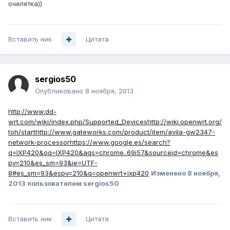
очепятка))
Вставить ник
Цитата
sergios50
Опубликовано
8 ноября, 2013
http://www.dd-
wrt.com/wiki/index.php/Supported_Devices
http://wiki.openwrt.org/
toh/start
http://www.gateworks.com/product/item/avila-gw2347-
network-processor
https://www.google.es/search?
q=IXP420&oq=IXP420&aqs=chrome..69i57&sourceid=chrome&es
pv=210&es_sm=93&ie=UTF-
8#es_sm=93&espv=210&q=openwrt+ixp420
Изменено
8 ноября,
2013
пользователем sergios50
Вставить ник
Цитата