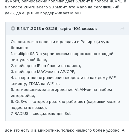
42мбит, рапировский поллинг дает 57мбит в полосе 40мгц, а
в полосе 20мгц всего 28.5мбит, что мало на сегодняшний
день, да еще и не поддерживает MIMO.
В 14.11.2013 в 08:26, rapira-104 сказал:
Относительно нарезки и раздачи в Рапире (и чуть
больше):
1. multiple SSID с управлением скоростью по каждой
виртуальной базе,
2. шейпер по IP на базе и на клиент,
3. шейпер по MAC-ам на AP/CPE,
4. аппаратное ограничение скорости по каждому WIFI
клиенту, TDMA на WiFi-е,
5. тегирование/растегирование VLAN-ов на любом
интерфейсе,
6. QoS-ы - которые реально работают (картинки можно
подослать позже),
7. RADIUS - специально для Sol.
Все это есть и в микротике, только намного более удобно. А