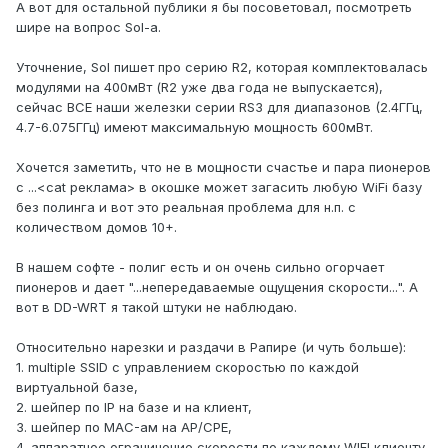
А вот для остальной публики я бы посоветовал, посмотреть
шире на вопрос Sol-а.
Уточнение, Sol пишет про серию R2, которая комплектовалась
модулями на 400мВт (R2 уже два года не выпускается),
сейчас ВСЕ наши железки серии RS3 для диапазонов (2.4ГГц,
4.7-6.075ГГц) имеют максимальную мощность 600мВт.
Хочется заметить, что не в мощности счастье и пара пионеров
с ...<cat реклама> в окошке может загасить любую WiFi базу
без полинга и вот это реальная проблема для н.п. с
количеством домов 10+.
В нашем софте - полиг есть и он очень сильно огорчает
пионеров и дает "...непередаваемые ощущения скорости...". А
вот в DD-WRT я такой штуки не наблюдаю.
Относительно нарезки и раздачи в Рапире (и чуть больше):
1. multiple SSID с управлением скоростью по каждой
виртуальной базе,
2. шейпер по IP на базе и на клиент,
3. шейпер по MAC-ам на AP/CPE,
4. аппаратное ограничение скорости по каждому WIFI клиенту,