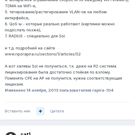
TDMA на WiFi-е,
5. тегирование/растегирование VLAN-ов на любом
интерфейсе,
6. QoS-ы - которые реально работают (картинки можно
подослать позже),
7. RADIUS - специально для Sol.
и т.д. подробней на сайте
www.nporapira.ru/sections/1/articles/52
А вот халявы Sol не получиться, т.к. даже на R2 система
лицензирования была достаточно стойкая по взлому.
Поменять CPE на AP не получится, нужна соответствующая
лицензия.
Изменено
14 ноября, 2013
пользователем rapira-104
Вставить ник
Цитата
cat1