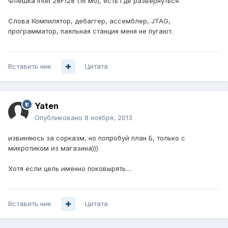
Флешка Intel 28F128 (16 мб), есть где развернуться.
Слова Компилятор, дебаггер, ассемблер, JTAG,
программатор, паяльная станция меня не пугают.
Вставить ник
Цитата
Yaten
Опубликовано
8 ноября, 2013
извиняюсь за сорказм, но попробуй план Б, только с
микротиком из магазина)))
Хотя если цель именно поковырять....
Вставить ник
Цитата