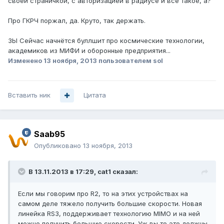
своей страничкой, с авторизацией в радиусе и всё такое, а?
Про ГКРЧ поржал, да. Круто, так держать.
ЗЫ Сейчас начнётся буллшит про космические технологии,
академиков из МИФИ и оборонные предприятия...
Изменено
13 ноября, 2013
пользователем sol
Вставить ник
Цитата
Saab95
Опубликовано
13 ноября, 2013
В 13.11.2013 в 17:29, cat1 сказал:
Если мы говорим про R2, то на этих устройствах на
самом деле тяжело получить большие скорости. Новая
линейка RS3, поддерживает технологию MIMO и на ней
можно получить большие скорости. Уж вы то это должны