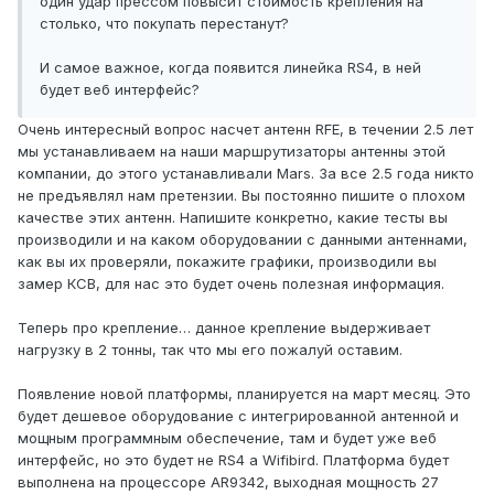
один удар прессом повысит стоимость крепления на
столько, что покупать перестанут?
И самое важное, когда появится линейка RS4, в ней
будет веб интерфейс?
Очень интересный вопрос насчет антенн RFE, в течении 2.5 лет
мы устанавливаем на наши маршрутизаторы антенны этой
компании, до этого устанавливали Mars. За все 2.5 года никто
не предъявлял нам претензии. Вы постоянно пишите о плохом
качестве этих антенн. Напишите конкретно, какие тесты вы
производили и на каком оборудовании с данными антеннами,
как вы их проверяли, покажите графики, производили вы
замер КСВ, для нас это будет очень полезная информация.
Теперь про крепление… данное крепление выдерживает
нагрузку в 2 тонны, так что мы его пожалуй оставим.
Появление новой платформы, планируется на март месяц. Это
будет дешевое оборудование с интегрированной антенной и
мощным программным обеспечение, там и будет уже веб
интерфейс, но это будет не RS4 а Wifibird. Платформа будет
выполнена на процессоре AR9342, выходная мощность 27