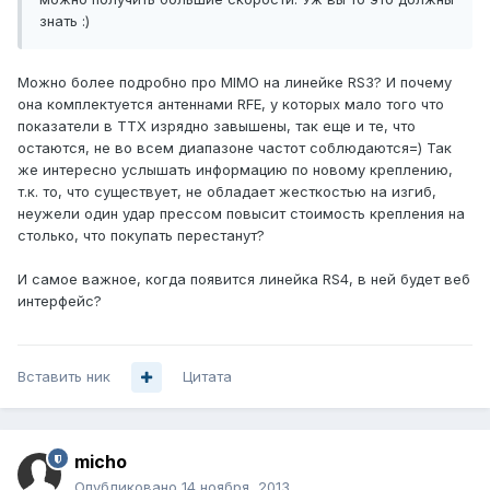
знать :)
Можно более подробно про MIMO на линейке RS3? И почему
она комплектуется антеннами RFE, у которых мало того что
показатели в ТТХ изрядно завышены, так еще и те, что
остаются, не во всем диапазоне частот соблюдаются=) Так
же интересно услышать информацию по новому креплению,
т.к. то, что существует, не обладает жесткостью на изгиб,
неужели один удар прессом повысит стоимость крепления на
столько, что покупать перестанут?
И самое важное, когда появится линейка RS4, в ней будет веб
интерфейс?
Вставить ник
Цитата
micho
Опубликовано
14 ноября, 2013