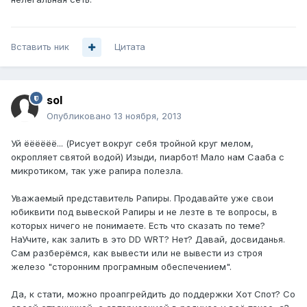
Вставить ник
Цитата
sol
Опубликовано
13 ноября, 2013
Уй ёёёёёё... (Рисует вокруг себя тройной круг мелом,
окропляет святой водой) Изыди, пиарбот! Мало нам Сааба с
микротиком, так уже рапира полезла.
Уважаемый представитель Рапиры. Продавайте уже свои
юбиквити под вывеской Рапиры и не лезте в те вопросы, в
которых ничего не понимаете. Есть что сказать по теме?
НаУчите, как залить в это DD WRT? Нет? Давай, досвиданья.
Сам разберёмся, как вывести или не вывести из строя
железо "сторонним програмным обеспечением".
Да, к стати, можно проапгрейдить до поддержки Хот Спот? Со