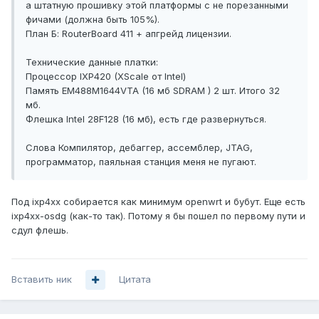
а штатную прошивку этой платформы с не порезанными
фичами (должна быть 105%).
План Б: RouterBoard 411 + апгрейд лицензии.
Технические данные платки:
Процессор IXP420 (XScale от Intel)
Память EM488M1644VTA (16 мб SDRAM ) 2 шт. Итого 32
мб.
Флешка Intel 28F128 (16 мб), есть где развернуться.
Слова Компилятор, дебаггер, ассемблер, JTAG,
программатор, паяльная станция меня не пугают.
Под ixp4xx собирается как минимум openwrt и бубут. Еще есть
ixp4xx-osdg (как-то так). Потому я бы пошел по первому пути и
сдул флешь.
Вставить ник
Цитата