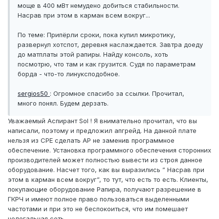
моще в 400 мВт немудено добиться стабильности.
Насрав при этом в карман всем вокруг...
По теме: Припёрли сроки, пока купил микротику,
развернул хотспот, деревня наслаждается. Завтра доеду
до матплаты этой рапиры. Найду консоль, хоть
посмотрю, что там и как грузится. Судя по параметрам
борда - что-то линуксподобное.
sergios50
: Огромное спасибо за ссылки. Прочитал,
много понял. Будем дерзать.
Уважаемый Аспирант Sol ! Я внимательно прочитал, что вы
написали, поэтому и предложил апгрейд. На данной плате
нельзя из CPE сделать AP не заменив программное
обеспечение. Установка программного обеспечения сторонних
производителей может полностью вывести из строя данное
оборудование. Насчет того, как вы выразились ” Насрав при
этом в карман всем вокруг”, то тут, что есть то есть. Клиенты,
покупающие оборудование Рапира, получают разрешение в
ГКРЧ и имеют полное право пользоваться выделенными
частотами и при это не беспокоиться, что им помешает
нелегальная сеть.