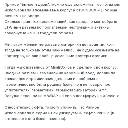
Прямое "Былое и думы", можно еще вспомнить, что тогда мы
использовали алюминиевые корпуса от MiniBOX и LTW-ные
разъемы на вводе.
Сколько приятных воспоминаний, как народ не мог собрать
LTW-ный разъем по прилагаемой инструкции и антенны
повёрнутые на 180 градусов от базы.
Мы потом меняли им ржавые материнки по гарантии, хотя
тогда не только мы этим занимались, не будем указывать на
партнеров, но они вообще домашние роутеры ставили.
Тогда мы отказались от MiniBOX-ов и сделали свой корпус.
Вводные разъемы заменили на кабельный ввод, добавили
клапан для выравнивания давления и проблема с
герметичностью была решена (конечно я не говорю про
уплотнителях, герметиках, термостабилизаторах и т.п.).
Попутно перешли на с WRAP-на свою платформу на XScale-е.
Относительно софта, то могу уточнить, что Рапира
использовала в серии R1 лицензируемый софт "StarOS" (в
заголовке это и было написано).