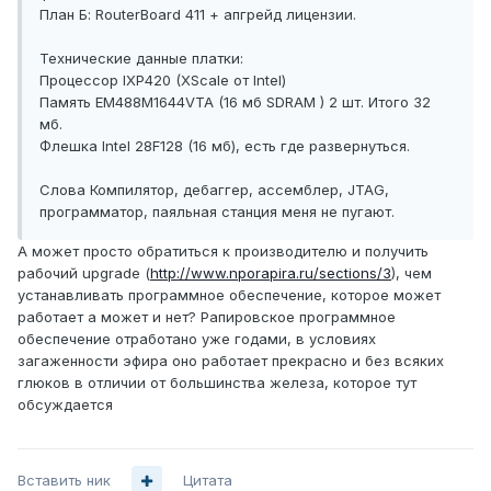
План Б: RouterBoard 411 + апгрейд лицензии.
Технические данные платки:
Процессор IXP420 (XScale от Intel)
Память EM488M1644VTA (16 мб SDRAM ) 2 шт. Итого 32
мб.
Флешка Intel 28F128 (16 мб), есть где развернуться.
Слова Компилятор, дебаггер, ассемблер, JTAG,
программатор, паяльная станция меня не пугают.
А может просто обратиться к производителю и получить
рабочий upgrade (
http://www.nporapira.ru/sections/3
), чем
устанавливать программное обеспечение, которое может
работает а может и нет? Рапировское программное
обеспечение отработано уже годами, в условиях
загаженности эфира оно работает прекрасно и без всяких
глюков в отличии от большинства железа, которое тут
обсуждается
Вставить ник
Цитата