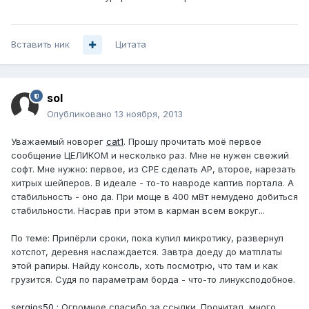
Вставить ник
Цитата
sol
Опубликовано
13 ноября, 2013
Уважаемый новорег
cat1
. Прошу прочитать моё первое
сообщение ЦЕЛИКОМ и несколько раз. Мне не нужен свежий
софт. Мне нужно: первое, из CPE сделать AР, второе, нарезать
хитрых шейперов. В идеале - то-то навроде каптив портала. А
стабильность - оно да. При моще в 400 мВт немудено добиться
стабильности. Насрав при этом в карман всем вокруг...
По теме: Припёрли сроки, пока купил микротику, развернул
хотспот, деревня наслаждается. Завтра доеду до матплаты
этой рапиры. Найду консоль, хоть посмотрю, что там и как
грузится. Судя по параметрам борда - что-то линуксподобное.
sergios50
: Огромное спасибо за ссылки. Прочитал, много