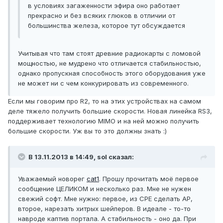
в условиях загаженности эфира оно работает
прекрасно и без всяких глюков в отличии от
большинства железа, которое тут обсуждается
Учитывая что там стоят древние радиокарты с ломовой
мощностью, не мудрено что отличается стабильностью,
однако пропускная способность этого оборудования уже
не может ни с чем конкурировать из современного.
Если мы говорим про R2, то на этих устройствах на самом
деле тяжело получить большие скорости. Новая линейка RS3,
поддерживает технологию MIMO и на ней можно получить
большие скорости. Уж вы то это должны знать :)
В 13.11.2013 в 14:49, sol сказал:
Уважаемый новорег
cat1
. Прошу прочитать моё первое
сообщение ЦЕЛИКОМ и несколько раз. Мне не нужен
свежий софт. Мне нужно: первое, из CPE сделать AР,
второе, нарезать хитрых шейперов. В идеале - то-то
навроде каптив портала. А стабильность - оно да. При