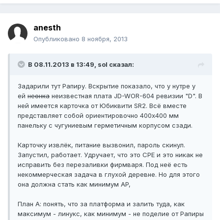
anesth
Опубликовано
8 ноября, 2013
В 08.11.2013 в 13:49, sol сказал:
Задарили тут Рапиру. Вскрытие показало, что у нутре у
ей
неонка
неизвестная плата JD-WOR-604 ревизии "D". В
ней имеется карточка от Юбиквити SR2. Всё вместе
представляет собой ориентировочно 400х400 мм
панельку с чугуниевым герметичным корпусом сзади.
Карточку извлёк, питание вызвонил, пароль скинул.
Запустил, работает. Удручает, что это CPE и это никак не
исправить без перезаливки фирмваря. Под неё есть
некоммерческая задача в глухой деревне. Но для этого
она должна стать как минимум AP,
План А: понять, что за платформа и залить туда, как
максимум - линукс, как минимум - не поделие от Рапиры