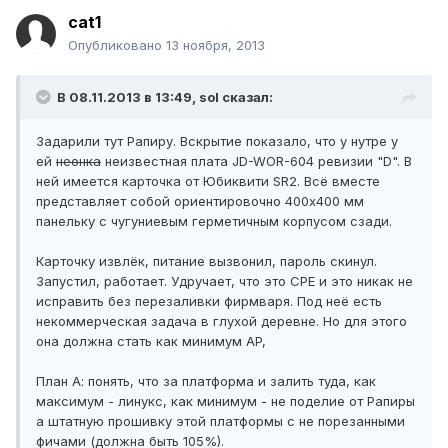
cat1
Опубликовано
13 ноября, 2013
В 08.11.2013 в 13:49, sol сказал:
Задарили тут Рапиру. Вскрытие показало, что у нутре у
ей
неонка
неизвестная плата JD-WOR-604 ревизии "D". В
ней имеется карточка от Юбиквити SR2. Всё вместе
представляет собой ориентировочно 400х400 мм
панельку с чугуниевым герметичным корпусом сзади.
Карточку извлёк, питание вызвонил, пароль скинул.
Запустил, работает. Удручает, что это CPE и это никак не
исправить без перезаливки фирмваря. Под неё есть
некоммерческая задача в глухой деревне. Но для этого
она должна стать как минимум AP,
План А: понять, что за платформа и залить туда, как
максимум - линукс, как минимум - не поделие от Рапиры
а штатную прошивку этой платформы с не порезанными
фичами (должна быть 105%).