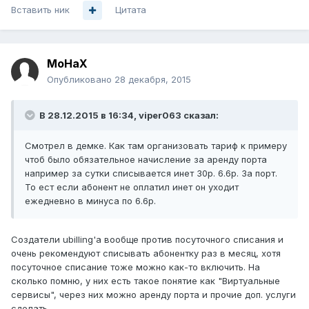
Вставить ник
Цитата
MoHaX
Опубликовано
28 декабря, 2015
В 28.12.2015 в 16:34, viper063 сказал:
Смотрел в демке. Как там организовать тариф к примеру
чтоб было обязательное начисление за аренду порта
например за сутки списывается инет 30р. 6.6р. За порт.
То ест если абонент не оплатил инет он уходит
ежедневно в минуса по 6.6р.
Создатели ubilling'а вообще против посуточного списания и
очень рекомендуют списывать абонентку раз в месяц, хотя
посуточное списание тоже можно как-то включить. На
сколько помню, у них есть такое понятие как "Виртуальные
сервисы", через них можно аренду порта и прочие доп. услуги
сделать.