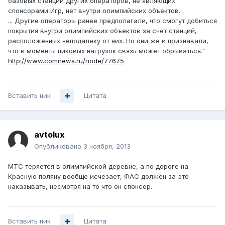
базовых станций других операторов, не являющих
спонсорами Игр, нет внутри олимпийских объектов.
... Другие операторы ранее предполагали, что смогут добиться
покрытия внутри олимпийских объектов за счет станций,
расположенных неподалеку от них. Но они же и признавали,
что в моменты пиковых нагрузок связь может обрываться."
http://www.comnews.ru/node/77675
Вставить ник
Цитата
avtolux
Опубликовано
3 ноября, 2013
МТС теряется в олимпийской деревне, а по дороге на
Красную поляну вообще исчезает, ФАС должен за это
наказывать, несмотря на то что он спонсор.
Вставить ник
Цитата