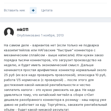
Вставить ник
Цитата
mk011
Опубликовано
1 ноября, 2013
На самом деле - вариантов нет (если только не подварка
квазипигтейлов или НАГовские "быстрые" коннектора с
механическим сплайсом - выше написали). Или нужен заказ
порядка тысячи коннекторов, что загрузит производство на
неделю, и будет иметь экономический смысл. Дальше
начинается простая арифметика: коннектор нормальный около
25 руб (их все надо проверить проволокой), эпоксидка 10 руб,
работа 1/5 нормочаса (с проверкой) ... после этого для
достижения какой-никакой рентабельности и честно
заплатить налоги - это нужно умножить на два. Не надо
удивляться тому, что китайский пигтейл в сборе стОит
дешевле разобранного коннектора в розницу - наш народ уже
давно не работает за еду. Торгуйтесь, закажите рентабельный
объём - будет какой-никакой результат.