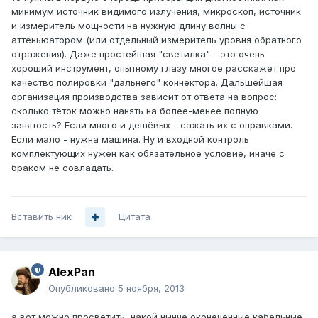
минимум источник видимого излучения, микроскоп, источник
и измеритель мощности на нужную длину волны с
аттеньюатором (или отдельный измеритель уровня обратного
отражения). Даже простейшая "светилка" - это очень
хороший инструмент, опытному глазу многое расскажет про
качество полировки "дальнего" коннектора. Дальшейшая
организация производства зависит от ответа на вопрос:
сколько тёток можно нанять на более-менее полную
занятость? Если много и дешёвых - сажать их с оправками.
Если мало - нужна машина. Ну и входной контроль
комплектующих нужен как обязательное условие, иначе с
браком не совладать.
Вставить ник
Цитата
AlexPan
Опубликовано
5 ноября, 2013
а вот можно просветить, накой нынче оконеченные кабельные