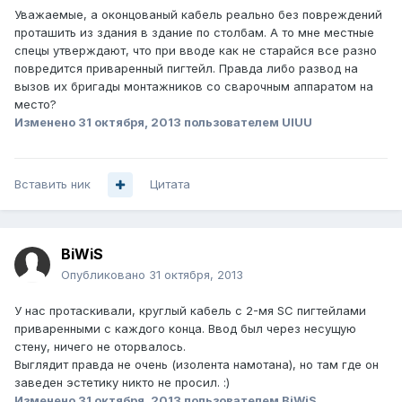
Уважаемые, а оконцованый кабель реально без повреждений
проташить из здания в здание по столбам. А то мне местные
спецы утверждают, что при вводе как не старайся все разно
повредится приваренный пигтейл. Правда либо развод на
вызов их бригады монтажников со сварочным аппаратом на
место?
Изменено
31 октября, 2013
пользователем UIUU
Вставить ник
Цитата
BiWiS
Опубликовано
31 октября, 2013
У нас протаскивали, круглый кабель с 2-мя SC пигтейлами
приваренными с каждого конца. Ввод был через несущую
стену, ничего не оторвалось.
Выглядит правда не очень (изолента намотана), но там где он
заведен эстетику никто не просил. :)
Изменено
31 октября, 2013
пользователем BiWiS