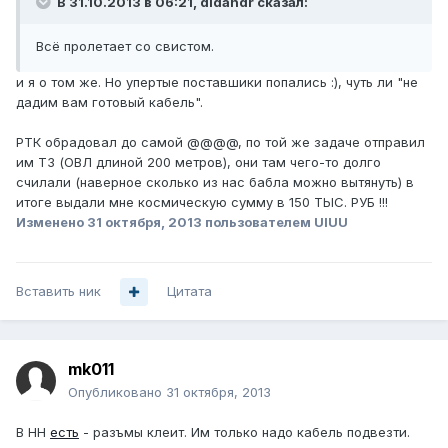
В 31.10.2013 в 06:21, didandr сказал:
Всё пролетает со свистом.
и я о том же. Но упертые поставшики попались :), чуть ли "не
дадим вам готовый кабель".
РТК обрадовал до самой @@@@, по той же задаче отправил
им ТЗ (ОВЛ длиной 200 метров), они там чего-то долго
счилали (наверное сколько из нас бабла можно вытянуть) в
итоге выдали мне космическую сумму в 150 ТЫС. РУБ !!!
Изменено
31 октября, 2013
пользователем UIUU
Вставить ник
Цитата
mk011
Опубликовано
31 октября, 2013
В НН
есть
- разъмы клеит. Им только надо кабель подвезти.