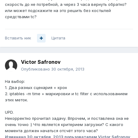
скорость до не потребной, а через 3 часа вернуть обратно?
или может подскажите на это решить без костылей
средствами tc?
Вставить ник
Цитата
Victor Safronov
Опубликовано
30 октября, 2013
На выбор:
1. Два разных сценария + крон
2. iptables -m time + маркировки и tc filter с использованием
этих меток.
UPD.
Некорректно прочитал задачу. Впрочем, и поставлена она не
очень точно :) Что является критерием загрузки? С какого
момента должен начаться отсчёт этого часа?
Изменено
30 октября, 2013
пользователем Victor Safronov