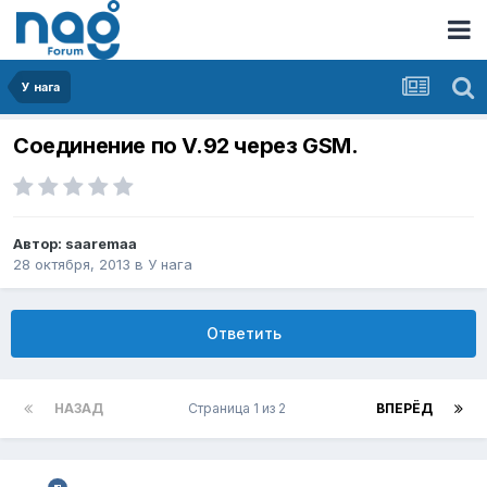
У нага
Соединение по V.92 через GSM.
Автор:
saaremaa
28 октября, 2013
в
У нага
Ответить
НАЗАД
Страница 1 из 2
ВПЕРЁД