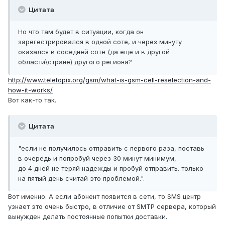
Цитата
Но что там будет в ситуации, когда он
зарегестрировался в одной соте, и через минуту
оказался в соседней соте (да еще и в другой
области\стране) другого региона?
http://www.teletopix.org/gsm/what-is-gsm-cell-reselection-and-
how-it-works/
Вот как-то так.
Цитата
"если не получилось отправить с первого раза, поставь
в очередь и попробуй через 30 минут минимум,
до 4 дней не теряй надежды и пробуй отправить. только
на пятый день считай это проблемой.".
Вот именно. А если абонент появится в сети, то SMS центр
узнает это очень быстро, в отличие от SMTP сервера, который
вынужден делать постоянные попытки доставки.