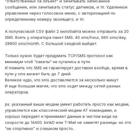
"ответственных за объект" и зачитывать записанное
сообщение, или зачитывать статус датчиков, и тп. Удаленное
управление через голосовое меню, с авторизацией по
определенному номеру звонящего. и тп.
А получасовой CSV файл 2 килобайта можно отправить за 20
SMS. Взять у оператора пакет SMS. 40 sms/hour, 960 sms/day,
28800 sms/month. С большой скидкой выйдет.
Только нужно будет придумать TCP/SMS протокол как
минимум чтоб "пакеты" не путались в пути.
И помнить что SMS не гарантирует доставки вообще, время в
пути у sms может быть до 7 дней.
Великое чудо, что sms доставляется за несколько минут.
И еще большая магия, что sms ходят между сетей разных
операторов.
ps. указанный выше модем умеет работать просто как модем,
управляется как классический модем AT командами, и
хорошо передает и принимает данные в чистом виде на
скорости до 14400. binkD или T-Mail не заметят разницы. но это
"не спортивно" и слишком просто.