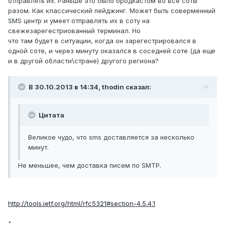
отправлять их. Раньше это было бродкастом во все соты
разом. Как классический пейджинг. Может быть соверменный
SMS центр и умеет отправлять их в соту на
свежезарегестриованный терминал. Но
что там будет в ситуации, когда он зарегестрировался в
одной соте, и через минуту оказался в соседней соте (да еще
и в другой области\стране) другого региона?
В 30.10.2013 в 14:34, thodin сказал:
Цитата
Великое чудо, что sms доставляется за несколько
минут.
Не меньшее, чем доставка писем по SMTP.
http://tools.ietf.org/html/rfc5321#section-4.5.4.1
"