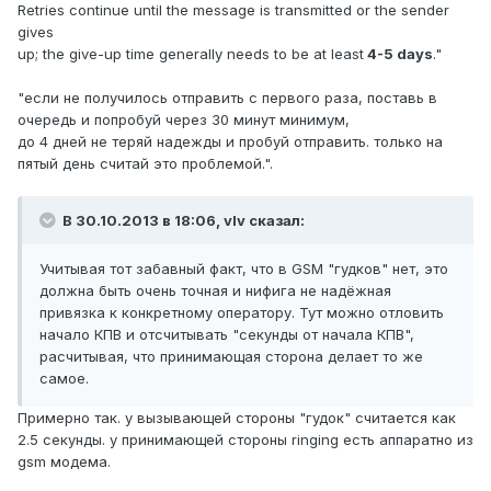
Retries continue until the message is transmitted or the sender
gives
up; the give-up time generally needs to be at least
4-5 days
."
"если не получилось отправить с первого раза, поставь в
очередь и попробуй через 30 минут минимум,
до 4 дней не теряй надежды и пробуй отправить. только на
пятый день считай это проблемой.".
В 30.10.2013 в 18:06, vIv сказал:
Учитывая тот забавный факт, что в GSM "гудков" нет, это
должна быть очень точная и нифига не надёжная
привязка к конкретному оператору. Тут можно отловить
начало КПВ и отсчитывать "секунды от начала КПВ",
расчитывая, что принимающая сторона делает то же
самое.
Примерно так. у вызывающей стороны "гудок" считается как
2.5 секунды. у принимающей стороны ringing есть аппаратно из
gsm модема.