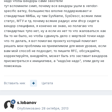
надо чтобы вендоры сами захотели
тут вспомнили снмп, почему все вендоры ушли в vendor-
specific ветку, большинство вполне поддерживают и
стандартные МИБы, ну там SysName, SysDescr, всякие линк
статус, МТУ и тд. почему всякие радиус или dhcp сидят в
вендор специфике, я конечно не знаю, но полагаю что
стандартных тупо нет, ну а если их нет то что жаловаться. как
бы то ни было, но чтобы сдвинуть дело с мертвой точки надо
что-то делать, я вот помогаю проекту который помогает
решать мои проблемы на приемлимом для меня уровне, если
вам мой способ не подходит, то пишите RFC, обсуждайте,
корректируйте, внедряйте, может быть это заставит вендоров
присмотреться к инициативе, а "надо/не надо", этим делу не
поможешь
Вставить ник
Цитата
s.lobanov
Опубликовано
28 октября, 2013