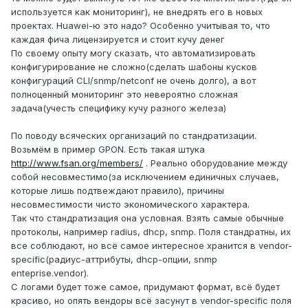
используется как мониторинг), не внедрять его в новых
проектах. Huawei-ю это надо? Особенно учитывая то, что
каждая фича лицензируется и стоит кучу денег
По своему опыту могу сказать, что автоматизировать
конфигурирование не сложно(сделать шабоны кусков
конфигураций CLI/snmp/netconf не очень долго), а вот
полноценный мониторинг это невероятно сложная
задача(учесть специфику кучу разного железа)
По поводу всяческих организаций по стандратизации.
Возьмём в пример GPON. Есть такая штука
http://www.fsan.org/members/
. Реально оборудование между
собой несовместимо(за исключением единичных случаев,
которые лишь подтвеждают правило), причины
несовместимости чисто экономического характера.
Так что стандратизация она условная. Взять самые обычные
протоколы, например radius, dhcp, snmp. Поля стандратны, их
все соблюдают, но всё самое интересное хранится в vendor-
specific(радиус-аттрибуты, dhcp-опции, snmp
enteprise.vendor).
С логами будет тоже самое, придумают формат, всё будет
красиво, но опять вендоры всё засунут в vendor-specific поля