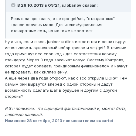
В 28.10.2013 в 09:21, s.lobanov сказал:
Речь шла про трапы, а не про get/set, "стандартных"
трапов ооочень мало. Для чтения/управления
стандратные есть, но их тоже не хватает
Ну а что, если cisco, juniper и dlink встретятся и решат вдруг
использовать одинаковый набор трапов и set/get? В течение
года причешут все свои коды для соответствия новому
стандарту. Через 3 года закончат новую Систему Контроля,
которая будет обладать грандиозным функционалом и начнут
её продавать, как киллер фичу.
А ещё через два года откроют, как cisco открыла EIGRP? Тем
самым они вырвутся вперёд с одной стороны и дадут
возможность сделать шаг в будущее и другим с другой
стороны?
P.S я понимаю, что сценарий фантастический и, может быть,
довольно наивный.
Изменено
28 октября, 2013
пользователем eucariot