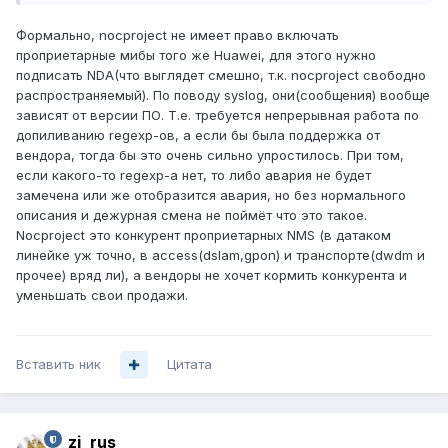
Формально, nocproject не имеет право включать
проприетарные мибы того же Huawei, для этого нужно
подписать NDA(что выглядет смешно, т.к. nocproject свободно
распространяемый). По поводу syslog, они(сообщения) вообще
зависят от версии ПО. Т.е. требуется непрерывная работа по
допиливанию regexp-ов, а если бы была поддержка от
вендора, тогда бы это очень сильно упростилось. При том,
если какого-то regexp-а нет, то либо авария не будет
замечена или же отобразится авария, но без нормального
описания и дежурная смена не поймёт что это такое.
Nocproject это конкурент проприетарных NMS (в датаком
линейке уж точно, в access(dslam,gpon) и транспорте(dwdm и
прочее) вряд ли), а вендоры не хочет кормить конкурента и
уменьшать свои продажи.
Вставить ник
Цитата
zi_rus