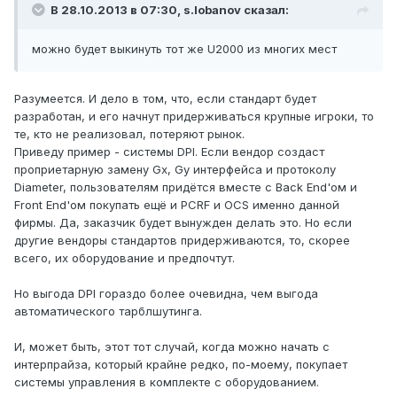
В 28.10.2013 в 07:30, s.lobanov сказал:
можно будет выкинуть тот же U2000 из многих мест
Разумеется. И дело в том, что, если стандарт будет
разработан, и его начнут придерживаться крупные игроки, то
те, кто не реализовал, потеряют рынок.
Приведу пример - системы DPI. Если вендор создаст
проприетарную замену Gx, Gy интерфейса и протоколу
Diameter, пользователям придётся вместе c Back End'ом и
Front End'ом покупать ещё и PCRF и OCS именно данной
фирмы. Да, заказчик будет вынужден делать это. Но если
другие вендоры стандартов придерживаются, то, скорее
всего, их оборудование и предпочтут.
Но выгода DPI гораздо более очевидна, чем выгода
автоматического тарблшутинга.
И, может быть, этот тот случай, когда можно начать с
интерпрайза, который крайне редко, по-моему, покупает
системы управления в комплекте с оборудованием.