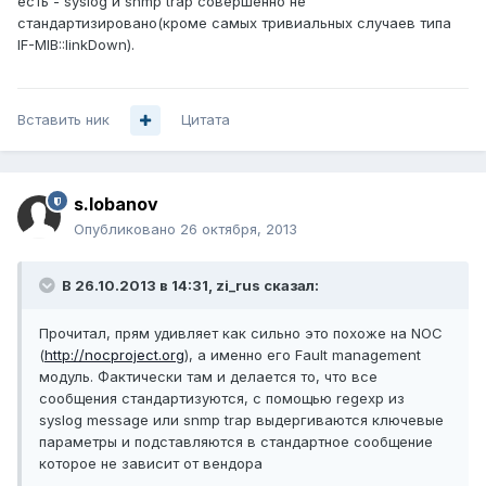
есть - syslog и snmp trap совершенно не
стандартизировано(кроме самых тривиальных случаев типа
IF-MIB::linkDown).
Вставить ник
Цитата
s.lobanov
Опубликовано
26 октября, 2013
В 26.10.2013 в 14:31, zi_rus сказал:
Прочитал, прям удивляет как сильно это похоже на NOC
(
http://nocproject.org
), а именно его Fault management
модуль. Фактически там и делается то, что все
сообщения стандартизуются, с помощью regexp из
syslog message или snmp trap выдергиваются ключевые
параметры и подставляются в стандартное сообщение
которое не зависит от вендора