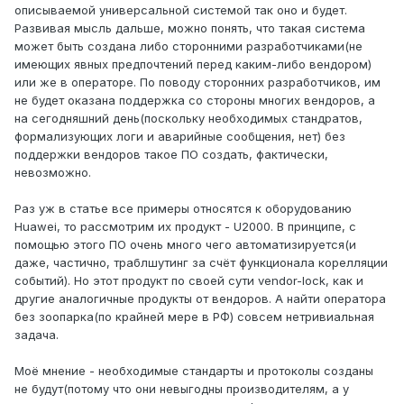
описываемой универсальной системой так оно и будет.
Развивая мысль дальше, можно понять, что такая система
может быть создана либо сторонними разработчиками(не
имеющих явных предпочтений перед каким-либо вендором)
или же в операторе. По поводу сторонних разработчиков, им
не будет оказана поддержка со стороны многих вендоров, а
на сегодняшний день(поскольку необходимых стандратов,
формализующих логи и аварийные сообщения, нет) без
поддержки вендоров такое ПО создать, фактически,
невозможно.
Раз уж в статье все примеры относятся к оборудованию
Huawei, то рассмотрим их продукт - U2000. В принципе, с
помощью этого ПО очень много чего автоматизируется(и
даже, частично, траблшутинг за счёт функционала корелляции
событий). Но этот продукт по своей сути vendor-lock, как и
другие аналогичные продукты от вендоров. А найти оператора
без зоопарка(по крайней мере в РФ) совсем нетривиальная
задача.
Моё мнение - необходимые стандарты и протоколы созданы
не будут(потому что они невыгодны производителям, а у