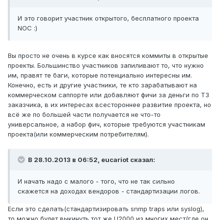
И это говорит участник открытого, бесплатного проекта
NOC :)
Вы просто не очень в курсе как вносятся коммиты в открытые
проекты. Большинство участников запиливают то, что нужно
им, правят те баги, которые потенциально интересны им.
Конечно, есть и другие участники, те кто зарабатывают на
коммерческом саппорте или добавляют фичи за деньги по ТЗ
заказчика, в их интересах всестороннее развитие проекта, но
всё же по большей части получается не что-то
универсальное, а набор фич, которые требуются участникам
проекта(или коммерческим потребителям).
В 28.10.2013 в 06:52, eucariot сказал:
И начать надо с малого - того, что не так сильно
скажется на доходах вендоров - стандартизации логов.
Если это сделать(стандартизировать snmp traps или syslog),
то можно будет выкинуть тот же U2000 из многих мест(где он