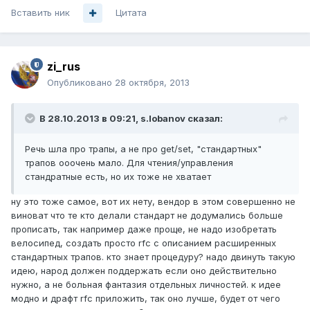
Вставить ник
Цитата
zi_rus
Опубликовано
28 октября, 2013
В 28.10.2013 в 09:21, s.lobanov сказал:
Речь шла про трапы, а не про get/set, "стандартных"
трапов ооочень мало. Для чтения/управления
стандратные есть, но их тоже не хватает
ну это тоже самое, вот их нету, вендор в этом совершенно не
виноват что те кто делали стандарт не додумались больше
прописать, так например даже проще, не надо изобретать
велосипед, создать просто rfc с описанием расширенных
стандартных трапов. кто знает процедуру? надо двинуть такую
идею, народ должен поддержать если оно действительно
нужно, а не больная фантазия отдельных личностей. к идее
модно и драфт rfc приложить, так оно лучше, будет от чего