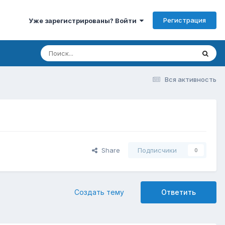
Регистрация
Уже зарегистрированы? Войти
Вся активность
Share
Подписчики
0
Создать тему
Ответить