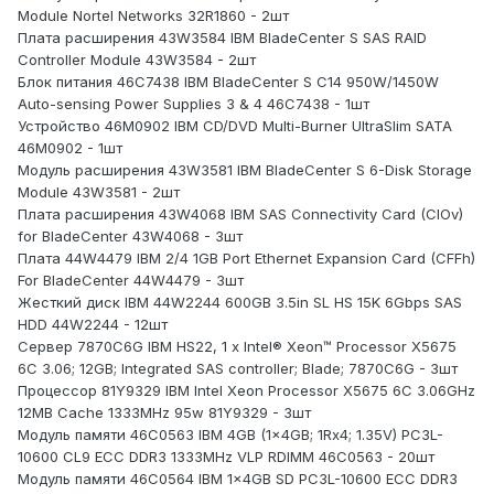
Module Nortel Networks 32R1860 - 2шт
Плата расширения 43W3584 IBM BladeCenter S SAS RAID
Controller Module 43W3584 - 2шт
Блок питания 46C7438 IBM BladeCenter S C14 950W/1450W
Auto-sensing Power Supplies 3 & 4 46C7438 - 1шт
Устройство 46M0902 IBM CD/DVD Multi-Burner UltraSlim SATA
46M0902 - 1шт
Модуль расширения 43W3581 IBM BladeCenter S 6-Disk Storage
Module 43W3581 - 2шт
Плата расширения 43W4068 IBM SAS Connectivity Card (CIOv)
for BladeCenter 43W4068 - 3шт
Плата 44W4479 IBM 2/4 1GB Port Ethernet Expansion Card (CFFh)
For BladeCenter 44W4479 - 3шт
Жесткий диск IBM 44W2244 600GB 3.5in SL HS 15K 6Gbps SAS
HDD 44W2244 - 12шт
Сервер 7870C6G IBM HS22, 1 x Intel® Xeon™ Processor X5675
6C 3.06; 12GB; Integrated SAS controller; Blade; 7870C6G - 3шт
Процессор 81Y9329 IBM Intel Xeon Processor X5675 6C 3.06GHz
12MB Cache 1333MHz 95w 81Y9329 - 3шт
Модуль памяти 46C0563 IBM 4GB (1x4GB; 1Rx4; 1.35V) PC3L-
10600 CL9 ECC DDR3 1333MHz VLP RDIMM 46C0563 - 20шт
Модуль памяти 46C0564 IBM 1x4GB SD PC3L-10600 ECC DDR3