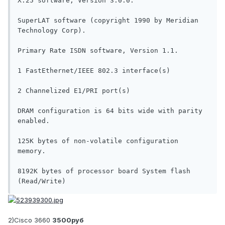
X.25 software, Version 3.0.0.

SuperLAT software (copyright 1990 by Meridian 
Technology Corp).

Primary Rate ISDN software, Version 1.1.

1 FastEthernet/IEEE 802.3 interface(s)

2 Channelized E1/PRI port(s)

DRAM configuration is 64 bits wide with parity 
enabled.

125K bytes of non-volatile configuration 
memory.

8192K bytes of processor board System flash 
(Read/Write)
2)Cisco 3660
3500руб