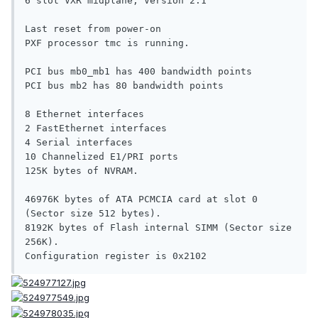
6 slot VXR midplane, Version 2.1

Last reset from power-on

PXF processor tmc is running.

PCI bus mb0_mb1 has 400 bandwidth points

PCI bus mb2 has 80 bandwidth points

8 Ethernet interfaces

2 FastEthernet interfaces

4 Serial interfaces

10 Channelized E1/PRI ports

125K bytes of NVRAM.

46976K bytes of ATA PCMCIA card at slot 0 
(Sector size 512 bytes).

8192K bytes of Flash internal SIMM (Sector size 
256K).
