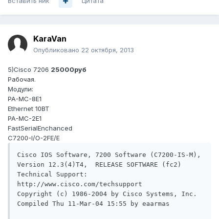
Вставить ник
Цитата
KaraVan
Опубликовано
22 октября, 2013
5)Cisco 7206
25000руб
Рабочая.
Модули:
PA-MC-8E1
Ethernet 10BT
PA-MC-2E1
FastSerialEnchanced
C7200-I/O-2FE/E
Cisco IOS Software, 7200 Software (C7200-IS-M), 
Version 12.3(4)T4,  RELEASE SOFTWARE (fc2)

Technical Support: 
http://www.cisco.com/techsupport

Copyright (c) 1986-2004 by Cisco Systems, Inc.

Compiled Thu 11-Mar-04 15:55 by eaarmas
