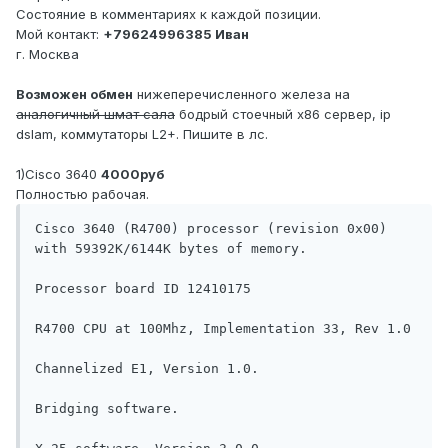
Состояние в комментариях к каждой позиции.
Мой контакт:
+79624996385 Иван
г. Москва
Возможен обмен
нижеперечисленного железа на
аналогичный шмат сала
бодрый стоечный x86 сервер, ip
dslam, коммутаторы L2+. Пишите в лс.
1)Cisco 3640
4000руб
Полностью рабочая.
Cisco 3640 (R4700) processor (revision 0x00) 
with 59392K/6144K bytes of memory.

Processor board ID 12410175

R4700 CPU at 100Mhz, Implementation 33, Rev 1.0

Channelized E1, Version 1.0.

Bridging software.
