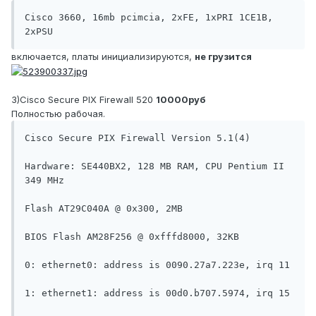
Cisco 3660, 16mb pcimcia, 2xFE, 1xPRI 1CE1B, 
2xPSU
включается, платы инициализируются,
не грузится
3)Cisco Secure PIX Firewall 520
10000руб
Полностью рабочая.
Cisco Secure PIX Firewall Version 5.1(4)

Hardware: SE440BX2, 128 MB RAM, CPU Pentium II 
349 MHz

Flash AT29C040A @ 0x300, 2MB

BIOS Flash AM28F256 @ 0xfffd8000, 32KB

0: ethernet0: address is 0090.27a7.223e, irq 11

1: ethernet1: address is 00d0.b707.5974, irq 15
