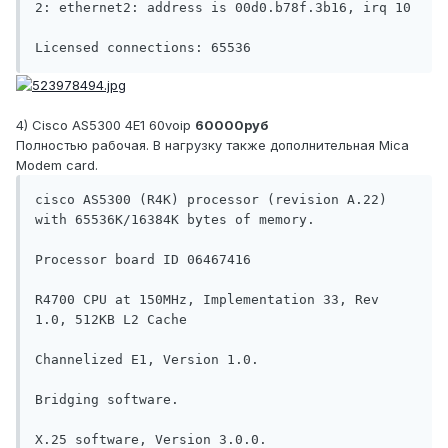
2: ethernet2: address is 00d0.b78f.3b16, irq 10

Licensed connections: 65536
4) Cisco AS5300 4E1 60voip
60000руб
Полностью рабочая. В нагрузку также дополнительная Mica
Modem card.
cisco AS5300 (R4K) processor (revision A.22) 
with 65536K/16384K bytes of memory.

Processor board ID 06467416

R4700 CPU at 150MHz, Implementation 33, Rev 
1.0, 512KB L2 Cache

Channelized E1, Version 1.0.

Bridging software.

X.25 software, Version 3.0.0.
