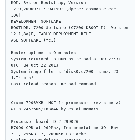
ROM: System Bootstrap, Version 
12.0(20000211:194150) [dperez-cosmos_e_ecc 
106],

DEVELOPMENT SOFTWARE

BOOTLDR: 7200 Software (C7200-KBOOT-M), Version 
12.1(8a)E, EARLY DEPLOYMENT RELE

ASE SOFTWARE (fc1)

Router uptime is 0 minutes

System returned to ROM by reload at 09:27:31 
UTC Tue Oct 22 2013

System image file is "disk0:c7200-is-mz.123-
4.T4.bin"

Last reload reason: Reload command

Cisco 7206VXR (NSE-1) processor (revision A) 
with 245760K/16384K bytes of memory

.

Processor board ID 21299026

R7000 CPU at 262Mhz, Implementation 39, Rev 
2.1, 256KB L2, 2000KB L3 Cache
