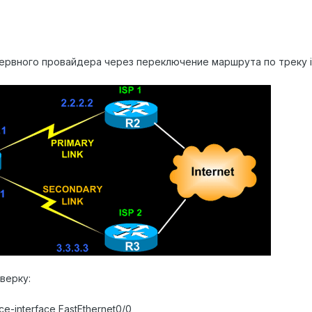
ервного провайдера через переключение маршрута по треку ip
верку:
ce-interface FastEthernet0/0