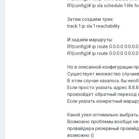
R1(config)# ip sla schedule 1 life f
Затем создаём трек:
track 1 ip sla 1 reachability
И задаём маршруты:
R1(config)# ip route 0.0.0.0 0.0.0.0 
R1(config)# ip route 0.0.0.0 0.0.0.0 
Но в описанной конфигурации п
Существует множество случаев,
В этом случае казалось бы необ
Если просто указать адрес 8.8.
произойдёт обратный переход н
Если указать конкретный маршру
Какой узел оптимально выбрать
Возможно проблемы вообще нет, 
провайдера резервный провайде
возможно ((