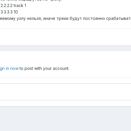
2.2.2.2 track 1
3.3.3.3 10
емому узлу нельзя, иначе треки будут постоянно срабатыват
ign in now
to post with your account.