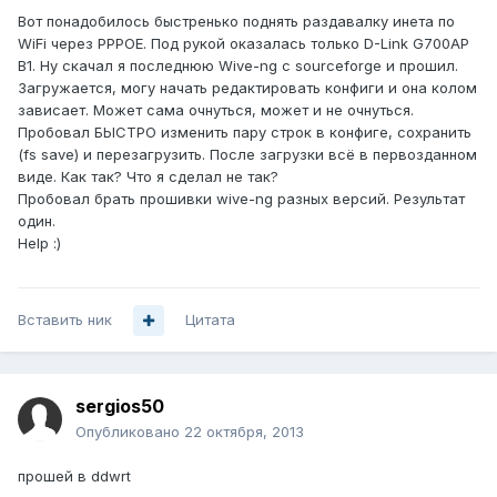
Вот понадобилось быстренько поднять раздавалку инета по
WiFi через PPPOE. Под рукой оказалась только D-Link G700AP
В1. Ну скачал я последнюю Wive-ng с sourceforge и прошил.
Загружается, могу начать редактировать конфиги и она колом
зависает. Может сама очнуться, может и не очнуться.
Пробовал БЫСТРО изменить пару строк в конфиге, сохранить
(fs save) и перезагрузить. После загрузки всё в первозданном
виде. Как так? Что я сделал не так?
Пробовал брать прошивки wive-ng разных версий. Результат
один.
Help :)
Вставить ник
Цитата
sergios50
Опубликовано
22 октября, 2013
прошей в ddwrt