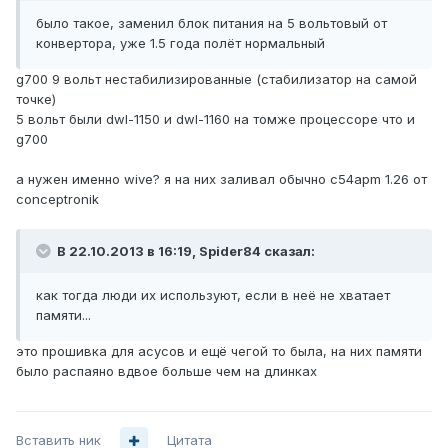
было такое, заменил блок питания на 5 вольтовый от
конвертора, уже 1.5 года полёт нормальный
g700 9 вольт нестабилизированные (стабилизатор на самой
точке)
5 вольт были dwl-1150 и dwl-1160 на томже процессоре что и
g700
а нужен именно wive? я на них заливал обычно c54apm 1.26 от
conceptronik
В 22.10.2013 в 16:19, Spider84 сказал:
как тогда люди их используют, если в неё не хватает
памяти...
это прошивка для асусов и ещё чегой то была, на них памяти
было распаяно вдвое больше чем на длинках
Вставить ник
Цитата