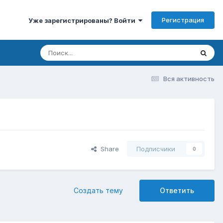
Регистрация
Уже зарегистрированы? Войти
Вся активность
Share
Подписчики
0
Создать тему
Ответить