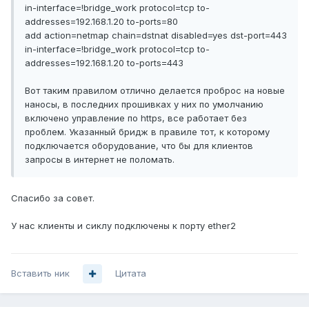
in-interface=!bridge_work protocol=tcp to-
addresses=192.168.1.20 to-ports=80
add action=netmap chain=dstnat disabled=yes dst-port=443
in-interface=!bridge_work protocol=tcp to-
addresses=192.168.1.20 to-ports=443
Вот таким правилом отлично делается проброс на новые
наносы, в последних прошивках у них по умолчанию
включено управление по https, все работает без
проблем. Указанный бридж в правиле тот, к которому
подключается оборудование, что бы для клиентов
запросы в интернет не поломать.
Спасибо за совет.
У нас клиенты и сиклу подключены к порту ether2
Вставить ник
Цитата