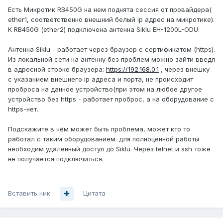
Есть Микротик RB450G на нем поднята сессия от провайдера(
ether1, соответственно внешний белый ip адрес на микротике).
К RB450G (ether2) подключена антенна Siklu EH-1200L-ODU.
Антенна Siklu - работает через браузер с сертификатом (https).
Из локальной сети на антенну без проблем можно зайти введя
в адресной строке браузера:
https://192.168.0.1
, через внешку
с указанием внешнего ip адреса и порта, не происходит
проброса на данное устройство(при этом на любое другое
устройство без https - работает проброс, а на оборудование с
https-нет.
Подскажите в чём может быть проблема, может кто то
работал с таким оборудованием. для полноценной работы
необходим удаленный доступ до Siklu. Через telnet и ssh тоже
не получается подключиться.
Вставить ник
Цитата