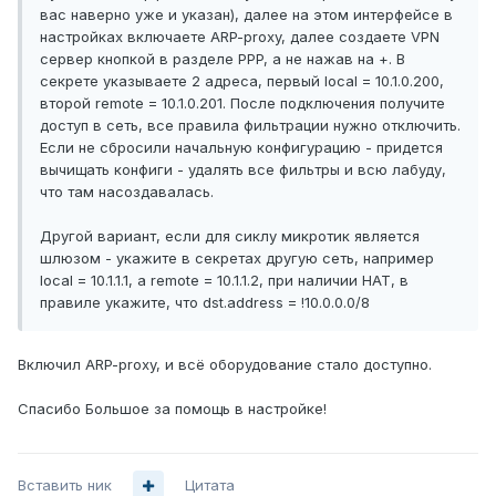
вас наверно уже и указан), далее на этом интерфейсе в
настройках включаете ARP-proxy, далее создаете VPN
сервер кнопкой в разделе PPP, а не нажав на +. В
секрете указываете 2 адреса, первый local = 10.1.0.200,
второй remote = 10.1.0.201. После подключения получите
доступ в сеть, все правила фильтрации нужно отключить.
Если не сбросили начальную конфигурацию - придется
вычищать конфиги - удалять все фильтры и всю лабуду,
что там насоздавалась.
Другой вариант, если для сиклу микротик является
шлюзом - укажите в секретах другую сеть, например
local = 10.1.1.1, а remote = 10.1.1.2, при наличии НАТ, в
правиле укажите, что dst.address = !10.0.0.0/8
Включил ARP-proxy, и всё оборудование стало доступно.
Спасибо Большое за помощь в настройке!
Вставить ник
Цитата