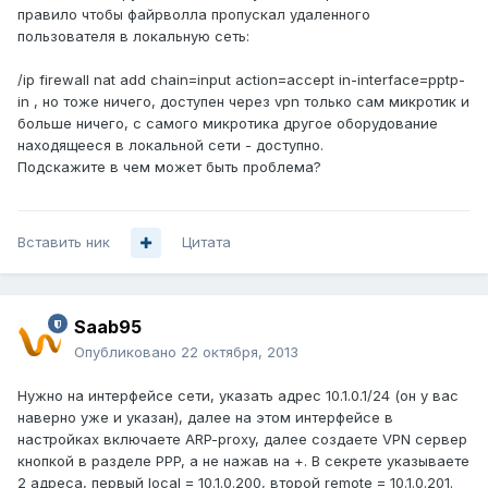
правило чтобы файрволла пропускал удаленного
пользователя в локальную сеть:
/ip firewall nat add chain=input action=accept in-interface=pptp-
in , но тоже ничего, доступен через vpn только сам микротик и
больше ничего, с самого микротика другое оборудование
находящееся в локальной сети - доступно.
Подскажите в чем может быть проблема?
Вставить ник
Цитата
Saab95
Опубликовано
22 октября, 2013
Нужно на интерфейсе сети, указать адрес 10.1.0.1/24 (он у вас
наверно уже и указан), далее на этом интерфейсе в
настройках включаете ARP-proxy, далее создаете VPN сервер
кнопкой в разделе PPP, а не нажав на +. В секрете указываете
2 адреса, первый local = 10.1.0.200, второй remote = 10.1.0.201.