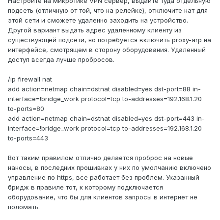
Настройте на микротике VPN сервер, выдайте туда отдельную
подсеть (отличную от той, что на релейке), отключите нат для
этой сети и сможете удаленно заходить на устройство.
Другой вариант выдать адрес удаленному клиенту из
существующей подсети, но потребуется включить proxy-arp на
интерфейсе, смотрящем в сторону оборудования. Удаленный
доступ всегда лучше пробросов.
/ip firewall nat
add action=netmap chain=dstnat disabled=yes dst-port=88 in-
interface=!bridge_work protocol=tcp to-addresses=192.168.1.20
to-ports=80
add action=netmap chain=dstnat disabled=yes dst-port=443 in-
interface=!bridge_work protocol=tcp to-addresses=192.168.1.20
to-ports=443
Вот таким правилом отлично делается проброс на новые
наносы, в последних прошивках у них по умолчанию включено
управление по https, все работает без проблем. Указанный
бридж в правиле тот, к которому подключается
оборудование, что бы для клиентов запросы в интернет не
поломать.