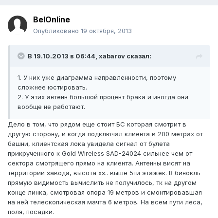
BelOnline
Опубликовано
19 октября, 2013
В 19.10.2013 в 06:44, xabarov сказал:
1. У них уже диаграмма направленности, поэтому
сложнее юстировать.
2. У этих антенн большой процент брака и иногда они
вообще не работают.
Дело в том, что рядом еще стоит БС которая смотрит в
другую сторону, и когда подключал клиента в 200 метрах от
башни, клиентская лока увидела сигнал от булета
прикрученного к Gold Wireless SAD-24024 сильнее чем от
сектора смотрящего прямо на клиента. Антенны висят на
территории завода, высота хз.. выше 5ти этажек. В бинокль
прямую видимость вычислить не получилось, тк на другом
конце линка, смотровая опора 19 метров и смонтировавшая
на ней телескопическая мачта 6 метров. На всем пути леса,
поля, посадки.