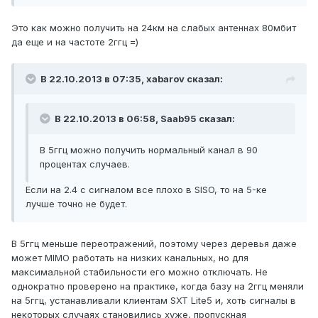
Это как можно получить на 24км на слабых антеннах 80мбит
да еще и на частоте 2ггц =)
В 22.10.2013 в 07:35, xabarov сказал:
В 22.10.2013 в 06:58, Saab95 сказал:
В 5ггц можно получить нормальный канал в 90
процентах случаев.
Если на 2.4 с сигналом все плохо в SISO, то на 5-ке
лучше точно не будет.
В 5ггц меньше переотражений, поэтому через деревья даже
может MIMO работать на низких канальных, но для
максимальной стабильности его можно отключать. Не
однократно проверено на практике, когда базу на 2ггц меняли
на 5ггц, устанавливали клиентам SXT Lite5 и, хоть сигналы в
некоторых случаях становились хуже, пропускная