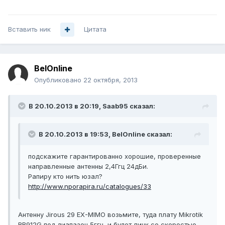
Вставить ник
Цитата
BelOnline
Опубликовано
22 октября, 2013
В 20.10.2013 в 20:19, Saab95 сказал:
В 20.10.2013 в 19:53, BelOnline сказал:
подскажите гарантированно хорошие, проверенные
направленные антенны 2,4Ггц 24дБи.
Рапиру кто нить юзал?
http://www.nporapira.ru/catalogues/33
Антенну Jirous 29 EX-MIMO возьмите, туда плату Mikrotik
RB912G под диапазон 5ггц, и будет линк со скоростью