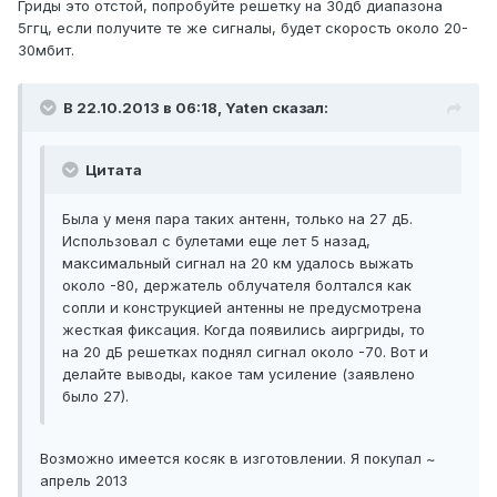
Гриды это отстой, попробуйте решетку на 30дб диапазона
5ггц, если получите те же сигналы, будет скорость около 20-
30мбит.
В 22.10.2013 в 06:18, Yaten сказал:
Цитата
Была у меня пара таких антенн, только на 27 дБ.
Использовал с булетами еще лет 5 назад,
максимальный сигнал на 20 км удалось выжать
около -80, держатель облучателя болтался как
сопли и конструкцией антенны не предусмотрена
жесткая фиксация. Когда появились аиргриды, то
на 20 дБ решетках поднял сигнал около -70. Вот и
делайте выводы, какое там усиление (заявлено
было 27).
Возможно имеется косяк в изготовлении. Я покупал ~
апрель 2013