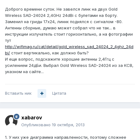
Доброго времени суток. Не завелся линк на двух Gold
Wireless SAD-24024 2,4GHz 24dBi с булетами на борту.
Заменил на гриды 17х24, линнк поднялся с сигналом -80.
Антенны сборные, думаю может собрал что не так... в
инструкции излучатель стоит горизонтально, а на фотографии
тут
http://wifimag.ru/cat/detail/gold_wireless_sad_24024_2_4ghz_24d
bi/
стоит вертикально, как должно быть?
И еще вопрос, подскажите хорошие антенны 2,4Ггц с
усилением 24дБи. Выбрал Gold Wireless SAD-24024 из за КСВ,
указном на сайте...
Вставить ник
Цитата
xabarov
Опубликовано
19 октября, 2013
1. У них уже диаграмма направленности, поэтому сложнее