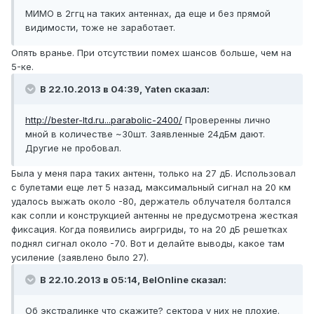
МИМО в 2ггц на таких антеннах, да еще и без прямой
видимости, тоже не заработает.
Опять вранье. При отсутствии помех шансов больше, чем на
5-ке.
В 22.10.2013 в 04:39, Yaten сказал:
http://bester-ltd.ru...parabolic-2400/
Проверенны лично
мной в количестве ~30шт. Заявленные 24дБм дают.
Другие не пробовал.
Была у меня пара таких антенн, только на 27 дБ. Использовал
с булетами еще лет 5 назад, максимальный сигнал на 20 км
удалось выжать около -80, держатель облучателя болтался
как сопли и конструкцией антенны не предусмотрена жесткая
фиксация. Когда появились аиргриды, то на 20 дБ решетках
поднял сигнал около -70. Вот и делайте выводы, какое там
усиление (заявлено было 27).
В 22.10.2013 в 05:14, BelOnline сказал:
Об экстралинке что скажите? сектора у них не плохие.