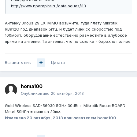
http://www.nporapira.ru/catalogues/33
Антенну Jirous 29 EX-MIMO возьмите, туда плату Mikrotik
RB912G под диапазон 5ггц, и будет линк со скоростью под
100мбит, оборудование естественно разместите в алубоксе
прямо на антенне. Та антенна, что по ссылке - барахло полное.
Вставить ник
Цитата
homa100
Опубликовано
20 октября, 2013
Gold Wireless SAD-56030 5GHz 30dBi + Mikrotik RouterBOARD
Metal 5SHPn = линк на 30км.
Изменено
20 октября, 2013
пользователем homa100