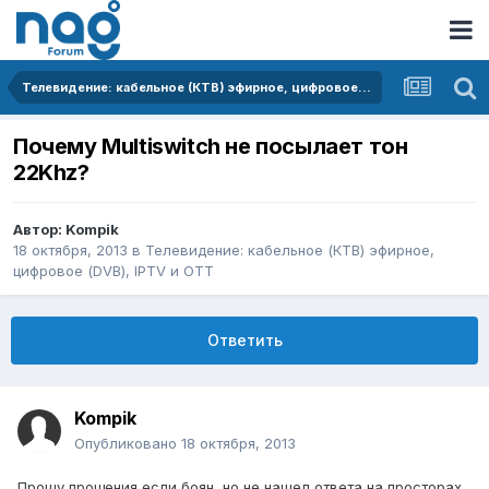
Телевидение: кабельное (КТВ) эфирное, цифровое (DVB), IPTV и OTT
Почему Multiswitch не посылает тон
22Khz?
Автор:
Kompik
18 октября, 2013
в
Телевидение: кабельное (КТВ) эфирное,
цифровое (DVB), IPTV и OTT
Ответить
Kompik
Опубликовано
18 октября, 2013
Прошу прощения если боян, но не нашел ответа на просторах