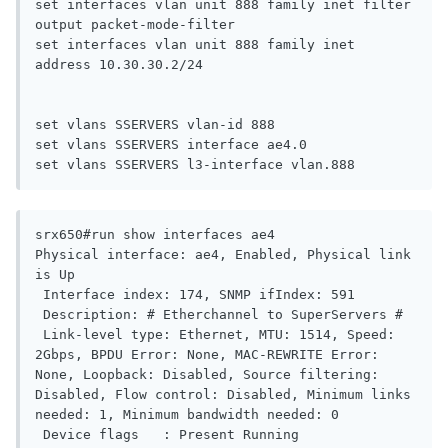
set interfaces vlan unit 888 family inet filter 
output packet-mode-filter

set interfaces vlan unit 888 family inet 
address 10.30.30.2/24

set vlans SSERVERS vlan-id 888

set vlans SSERVERS interface ae4.0

set vlans SSERVERS l3-interface vlan.888
srx650#run show interfaces ae4 

Physical interface: ae4, Enabled, Physical link 
is Up

 Interface index: 174, SNMP ifIndex: 591

 Description: # Etherchannel to SuperServers #

 Link-level type: Ethernet, MTU: 1514, Speed: 
2Gbps, BPDU Error: None, MAC-REWRITE Error: 
None, Loopback: Disabled, Source filtering: 
Disabled, Flow control: Disabled, Minimum links 
needed: 1, Minimum bandwidth needed: 0

 Device flags   : Present Running
