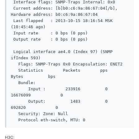
 Interface flags: SNMP-Traps Internal: 0x0

 Current address: [b]b0:c6:9a:86:67:04[/b], 
Hardware address: b0:c6:9a:86:67:04

 Last flapped   : 2013-10-15 18:16:54 MSK 
(10:45:46 ago)

 Input rate     : 0 bps (0 pps)

 Output rate    : 0 bps (0 pps)

 Logical interface ae4.0 (Index 97) (SNMP 
ifIndex 593)

   Flags: SNMP-Traps 0x0 Encapsulation: ENET2

   Statistics        Packets        pps         
Bytes          bps

   Bundle:

       Input :        233916          0      
16676099            0

       Output:          1483          0        
692820            0

   Security: Zone: Null

   Protocol eth-switch, MTU: 0
H3C: