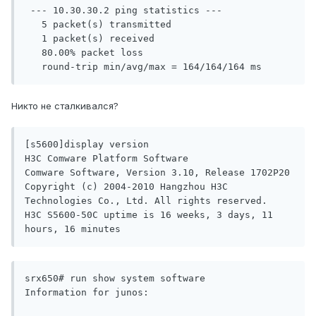
 --- 10.30.30.2 ping statistics ---

   5 packet(s) transmitted

   1 packet(s) received

   80.00% packet loss

Никто не сталкивался?
[s5600]display version 

H3C Comware Platform Software

Comware Software, Version 3.10, Release 1702P20

Copyright (c) 2004-2010 Hangzhou H3C 
Technologies Co., Ltd. All rights reserved.

H3C S5600-50C uptime is 16 weeks, 3 days, 11 
srx650# run show system software 

Information for junos:
