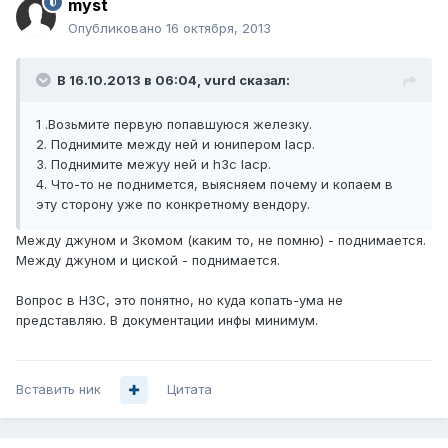
myst
Опубликовано
16 октября, 2013
В 16.10.2013 в 06:04, vurd сказал:
1 .Возьмите первую попавшуюся железку.
2. Поднимите между ней и юнипером lacp.
3. Поднимите межуу ней и h3c lacp.
4. Что-то не поднимется, выясняем почему и копаем в
эту сторону уже по конкретному вендору.
Между джуном и 3комом (каким то, не помню) - поднимается.
Между джуном и циской - поднимается.
Вопрос в H3C, это понятно, но куда копать-ума не
представляю. В документации инфы минимум.
Вставить ник
Цитата