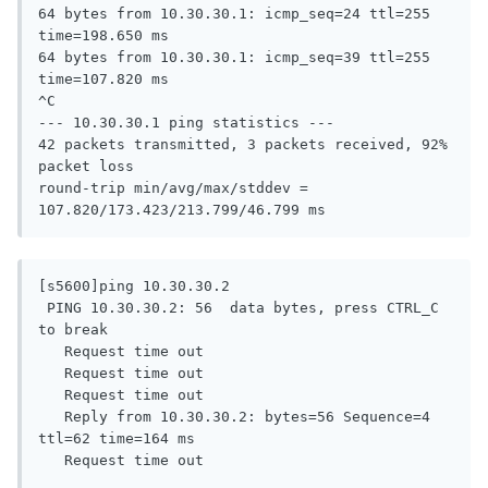
64 bytes from 10.30.30.1: icmp_seq=24 ttl=255 
time=198.650 ms

64 bytes from 10.30.30.1: icmp_seq=39 ttl=255 
time=107.820 ms

^C

--- 10.30.30.1 ping statistics ---

42 packets transmitted, 3 packets received, 92% 
packet loss

round-trip min/avg/max/stddev = 
107.820/173.423/213.799/46.799 ms
[s5600]ping 10.30.30.2

 PING 10.30.30.2: 56  data bytes, press CTRL_C 
to break

   Request time out

   Request time out

   Request time out

   Reply from 10.30.30.2: bytes=56 Sequence=4 
ttl=62 time=164 ms

   Request time out
