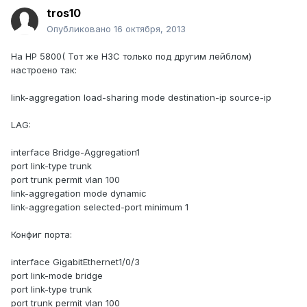
tros10
Опубликовано
16 октября, 2013
На HP 5800( Тот же H3C только под другим лейблом)
настроено так:
link-aggregation load-sharing mode destination-ip source-ip
LAG:
interface Bridge-Aggregation1
port link-type trunk
port trunk permit vlan 100
link-aggregation mode dynamic
link-aggregation selected-port minimum 1
Конфиг порта:
interface GigabitEthernet1/0/3
port link-mode bridge
port link-type trunk
port trunk permit vlan 100