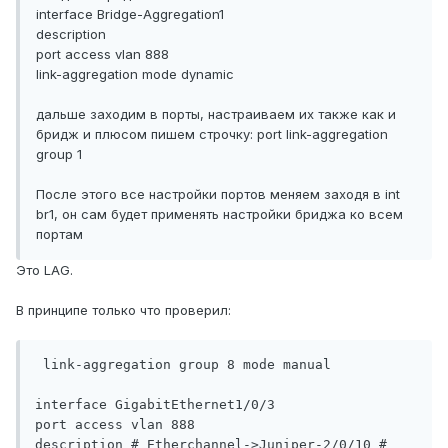
interface Bridge-Aggregation1
description
port access vlan 888
link-aggregation mode dynamic
дальше заходим в порты, настраиваем их также как и
бридж и плюсом пишем строчку: port link-aggregation
group 1
После этого все настройки портов меняем заходя в int
br1, он сам будет применять настройки бриджа ко всем
портам
Это LAG.
В принципе только что проверил:
 link-aggregation group 8 mode manual

interface GigabitEthernet1/0/3

port access vlan 888

description # Etherchannel->Juniper-2/0/10 #
