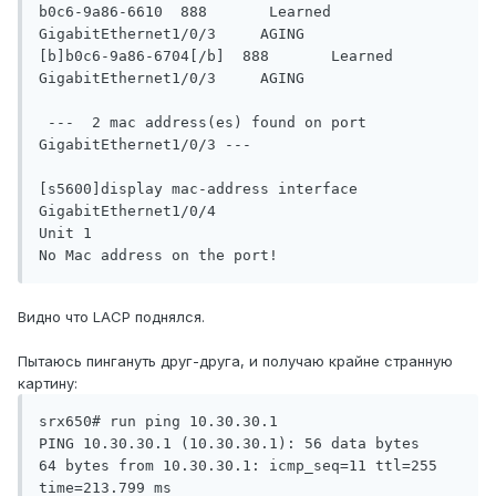
b0c6-9a86-6610  888       Learned        
GigabitEthernet1/0/3     AGING

[b]b0c6-9a86-6704[/b]  888       Learned        
GigabitEthernet1/0/3     AGING

 ---  2 mac address(es) found on port 
GigabitEthernet1/0/3 ---  

[s5600]display mac-address interface 
GigabitEthernet1/0/4

Unit 1

Видно что LACP поднялся.
Пытаюсь пингануть друг-друга, и получаю крайне странную
картину:
srx650# run ping 10.30.30.1 

PING 10.30.30.1 (10.30.30.1): 56 data bytes

64 bytes from 10.30.30.1: icmp_seq=11 ttl=255 
time=213.799 ms
