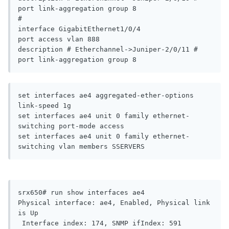
port link-aggregation group 8

#

interface GigabitEthernet1/0/4

port access vlan 888

description # Etherchannel->Juniper-2/0/11 #

set interfaces ae4 aggregated-ether-options 
link-speed 1g

set interfaces ae4 unit 0 family ethernet-
switching port-mode access

set interfaces ae4 unit 0 family ethernet-
switching vlan members SSERVERS
srx650# run show interfaces ae4 

Physical interface: ae4, Enabled, Physical link 
is Up

 Interface index: 174, SNMP ifIndex: 591
