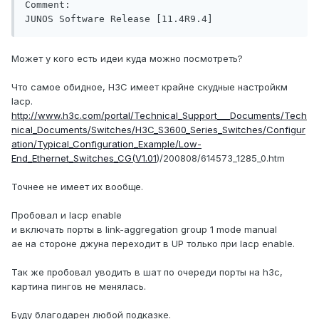
Comment:

Может у кого есть идеи куда можно посмотреть?
Что самое обидное, H3C имеет крайне скудные настройкм
lacp.
http://www.h3c.com/portal/Technical_Support___Documents/Tech
nical_Documents/Switches/H3C_S3600_Series_Switches/Configur
ation/Typical_Configuration_Example/Low-
End_Ethernet_Switches_CG(V1.01
)/200808/614573_1285_0.htm
Точнее не имеет их вообще.
Пробовал и lacp enable
и включать порты в link-aggregation group 1 mode manual
ae на стороне джуна переходит в UP только при lacp enable.
Так же пробовал уводить в шат по очереди порты на h3c,
картина пингов не менялась.
Буду благодарен любой подказке.