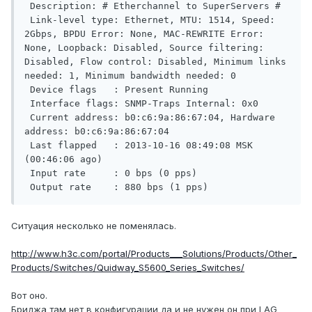
 Description: # Etherchannel to SuperServers #

 Link-level type: Ethernet, MTU: 1514, Speed: 
2Gbps, BPDU Error: None, MAC-REWRITE Error: 
None, Loopback: Disabled, Source filtering: 
Disabled, Flow control: Disabled, Minimum links 
needed: 1, Minimum bandwidth needed: 0

 Device flags   : Present Running

 Interface flags: SNMP-Traps Internal: 0x0

 Current address: b0:c6:9a:86:67:04, Hardware 
address: b0:c6:9a:86:67:04

 Last flapped   : 2013-10-16 08:49:08 MSK 
(00:46:06 ago)

 Input rate     : 0 bps (0 pps)

Ситуация несколько не поменялась.
http://www.h3c.com/portal/Products___Solutions/Products/Other_
Products/Switches/Quidway_S5600_Series_Switches/
Вот оно.
Бриджа там нет в конфигурации да и не нужен он при LAG