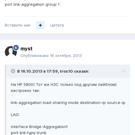
port link-aggregation group 1
Вставить ник
Цитата
myst
Опубликовано
16 октября, 2013
В 16.10.2013 в 17:59, tros10 сказал:
На HP 5800( Тот же H3C только под другим лейблом)
настроено так:
link-aggregation load-sharing mode destination-ip source-ip
LAG:
interface Bridge-Aggregation1
port link-type trunk