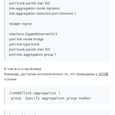
port trunk permit vlan 100
link-aggregation mode dynamic
link-aggregation selected-port minimum 1
Конфиг порта:
interface GigabitEthernet1/0/3
port link-mode bridge
port link-type trunk
port trunk permit vlan 100
port link-aggregation group 1
В том вся и проблема.
Команды, доступны исключительно те, что приведены в
ЭТОЙ
ссылке:
[s5600]link-aggregation ?     

 group  Specify aggregation group number