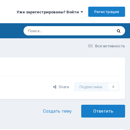
Регистрация
Уже зарегистрированы? Войти
Вся активность
Share
Подписчики
0
Создать тему
Ответить