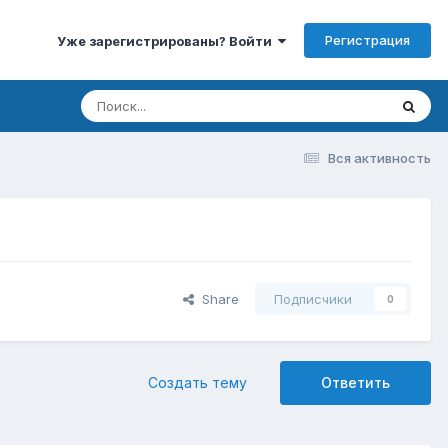
Регистрация
Уже зарегистрированы? Войти
Вся активность
Share
Подписчики
0
Создать тему
Ответить