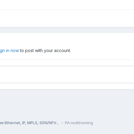
ign in now
to post with your account.
Ethernet, IP, MPLS, SDN/NFV...
PA multihoming