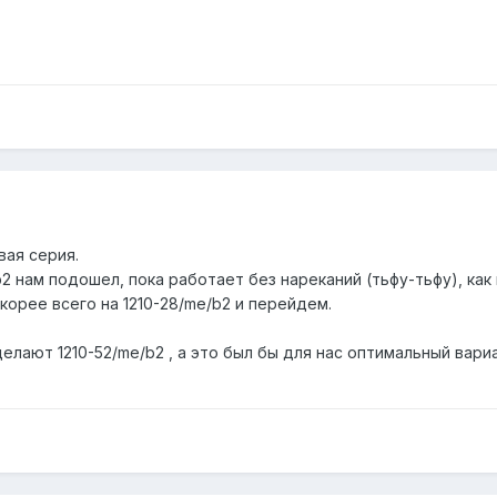
вая серия.
b2 нам подошел, пока работает без нареканий (тьфу-тьфу), как
скорее всего на 1210-28/me/b2 и перейдем.
делают 1210-52/me/b2 , а это был бы для нас оптимальный вари