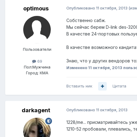
optimous
Опубликовано
11 октября, 2013
(из
Собственно сабж.
Мы сейчас берем D-link des-3200
В качестве 24-портовых пользуе
В качестве возможного кандитат
Пользователи
Знаю, что у других вендоров то
69
Пол:
Мужчина
Изменено
11 октября, 2013
пользо
Город:
КМА
Вставить ник
Цитата
darkagent
Опубликовано
11 октября, 2013
1228/me... присматривайтесь уже
1210-52 пробовали, плевались, т