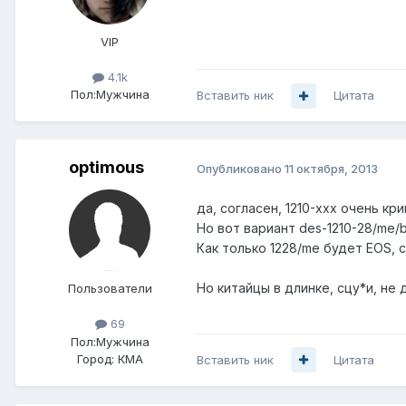
VIP
4.1k
Пол:
Мужчина
Вставить ник
Цитата
optimous
Опубликовано
11 октября, 2013
да, согласен, 1210-ххх очень кри
Но вот вариант des-1210-28/me/
Как только 1228/me будет EOS, 
Но китайцы в длинке, сцу*и, не 
Пользователи
69
Пол:
Мужчина
Город:
КМА
Вставить ник
Цитата