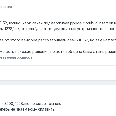
менено)
-52, нужно, чтоб свитч поддерживал pppoe circuit-id insertion
м 1228/me, по цене\качество\функционал устраивают польность
а от этого вендора рассматривали des-1210-52, но там нет вс
же есть похожие решения, но вот чтоб цена была этак в районе
вателем optimous
 к 3200, 1228/me покидает рынок.
еперь не знаем кому сплавить.