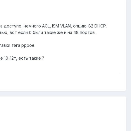
 на доступе, немного ACL, ISM VLAN, опцию-82 DHCP.
ю, вот если б были такие же и на 48 портов...
тавки тэга pppoe.
 10-12т, есть такие ?