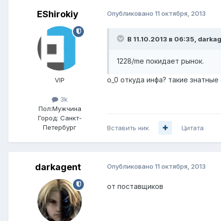
EShirokiy
Опубликовано
11 октября, 2013
В 11.10.2013 в 06:35, darka
1228/me покидает рынок.
o_0 откуда инфа? такие знатные
VIP
3k
Пол:
Мужчина
Город:
Санкт-
Петербург
Вставить ник
Цитата
darkagent
Опубликовано
11 октября, 2013
от поставщиков