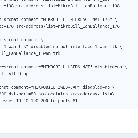
ce=138 src-address-list=MikroBill_LanBallance_138

n=srcnat comment="MIKROBILL INTERFACE NAT_176" \

ce=176 src-address-list=MikroBill_LanBallance_176

=srcnat comment=\

T_1-wan-ttk" disabled=no out-interface=1-wan-ttk \

ll_LanBallance_1-wan-ttk

n=srcnat comment="MIKROBILL USERS NAT" disabled=no \

ll_All_Drop

tnat comment="MIKROBILL 2WEB-CAP" disabled=no \

200 dst-port=80 protocol=tcp src-address-list=\
