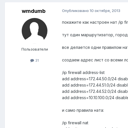
wmdumb
Опубликовано
10 октября, 2013
покажите как настроен нат /ip fir
тут один маршрутизатор, город
все делается одни правилом на
Пользователи
создаем адрес лист со всеми л
31
/ip firewall address-list
add address=172.44.50.0/24 disabl
add address=172.44.51.0/24 disabl
add address=172.44.52.0/24 disabl
add address=10.10.100.0/24 disabl
и само правила ната:
/ip firewall nat