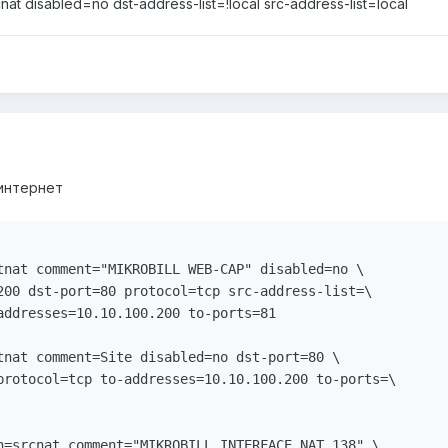
t disabled=no dst-address-list=!local src-address-list=local
 интернет
tnat comment="MIKROBILL WEB-CAP" disabled=no \

200 dst-port=80 protocol=tcp src-address-list=\

addresses=10.10.100.200 to-ports=81

tnat comment=Site disabled=no dst-port=80 \

protocol=tcp to-addresses=10.10.100.200 to-ports=\

n=srcnat comment="MIKROBILL INTERFACE NAT_138" \
