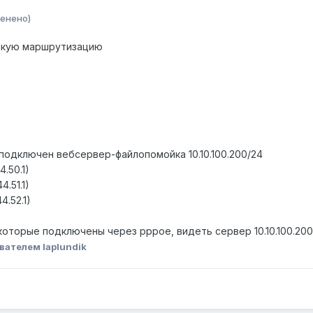
енено)
такую маршрутизацию
ту подключен вебсервер-файлопомойка 10.10.100.200/24
.50.1)
.51.1)
4.52.1)
 которые подключены через рррое, видеть сервер 10.10.100.20
вателем laplundik