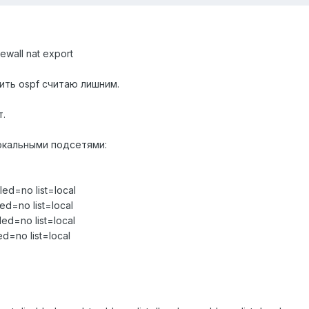
ewall nat export
ить ospf считаю лишним.
т.
окальными подсетями:
ed=no list=local
ed=no list=local
ed=no list=local
ed=no list=local