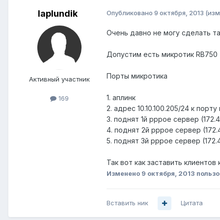
laplundik
Опубликовано
9 октября, 2013
(изм
Очень давно не могу сделать 
Допустим есть микротик RB750
Порты микротика
Активный участник
1. аплинк
169
2. адрес 10.10.100.205/24 к пор
3. поднят 1й рррое сервер (172.44
4. поднят 2й рррое сервер (172.44
5. поднят 3й рррое сервер (172.4
Так вот как заставить клиентов
Изменено
9 октября, 2013
пользо
Вставить ник
Цитата