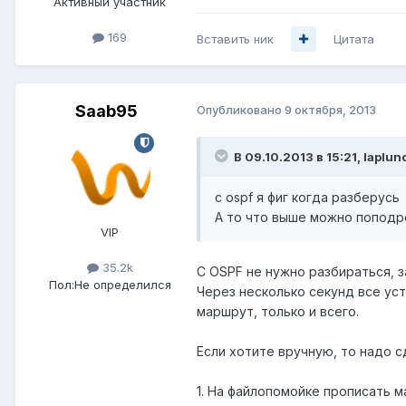
Активный участник
169
Вставить ник
Цитата
Saab95
Опубликовано
9 октября, 2013
В 09.10.2013 в 15:21, laplun
с ospf я фиг когда разберусь
А то что выше можно попод
VIP
35.2k
С OSPF не нужно разбираться, з
Пол:
Не определился
Через несколько секунд все уст
маршрут, только и всего.
Если хотите вручную, то надо 
1. На файлопомойке прописать мар