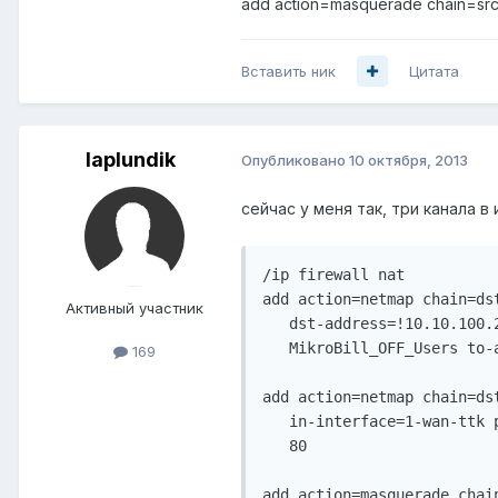
add action=masquerade chain=srcna
Вставить ник
Цитата
laplundik
Опубликовано
10 октября, 2013
сейчас у меня так, три канала в
/ip firewall nat

add action=netmap chain=ds
Активный участник
   dst-address=!10.10.100.
   MikroBill_OFF_Users to-
169
add action=netmap chain=ds
   in-interface=1-wan-ttk 
   80

add action=masquerade chai