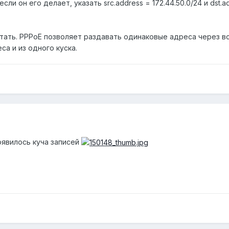
если он его делает, указать src.address = 172.44.50.0/24 и dst.a
тать. PPPoE позволяет раздавать одинаковые адреса через вс
а и из одного куска.
оявилось куча записей