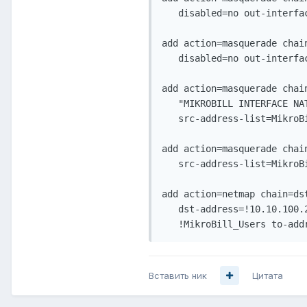
   disabled=no out-interfa
add action=masquerade chai
   disabled=no out-interfa
add action=masquerade chain
   "MIKROBILL INTERFACE NA
   src-address-list=MikroBi
add action=masquerade chai
   src-address-list=MikroBi
add action=netmap chain=ds
   dst-address=!10.10.100.
Вставить ник
Цитата