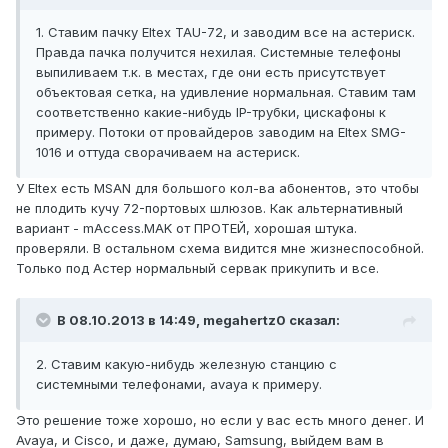
1. Ставим пачку Eltex TAU-72, и заводим все на астериск.
Правда пачка получится нехилая. Системные телефоны
выпиливаем т.к. в местах, где они есть присутствует
объектовая сетка, на удивление нормальная. Ставим там
соответственно какие-нибудь IP-трубки, цискафоны к
примеру. Потоки от провайдеров заводим на Eltex SMG-
1016 и оттуда сворачиваем на астериск.
У Eltex есть MSAN для большого кол-ва абонентов, это чтобы
не плодить кучу 72-портовых шлюзов. Как альтернативный
вариант - mAccess.MAK от ПРОТЕЙ, хорошая штука.
проверяли. В остальном схема видится мне жизнеспособной.
Только под Астер нормальный сервак прикупить и все.
В 08.10.2013 в 14:49, megahertz0 сказал:
2. Ставим какую-нибудь железную станцию с
системными телефонами, avaya к примеру.
Это решение тоже хорошо, но если у вас есть много денег. И
Avaya, и Cisco, и даже, думаю, Samsung, выйдем вам в