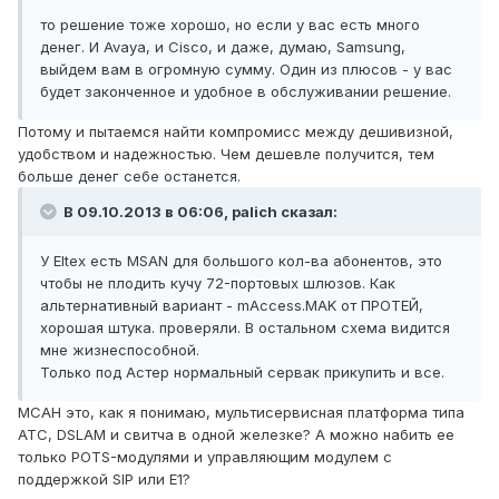
то решение тоже хорошо, но если у вас есть много
денег. И Avaya, и Cisco, и даже, думаю, Samsung,
выйдем вам в огромную сумму. Один из плюсов - у вас
будет законченное и удобное в обслуживании решение.
Потому и пытаемся найти компромисс между дешивизной,
удобством и надежностью. Чем дешевле получится, тем
больше денег себе останется.
В 09.10.2013 в 06:06, palich сказал:
У Eltex есть MSAN для большого кол-ва абонентов, это
чтобы не плодить кучу 72-портовых шлюзов. Как
альтернативный вариант - mAccess.MAK от ПРОТЕЙ,
хорошая штука. проверяли. В остальном схема видится
мне жизнеспособной.
Только под Астер нормальный сервак прикупить и все.
МСАН это, как я понимаю, мультисервисная платформа типа
АТС, DSLAM и свитча в одной железке? А можно набить ее
только POTS-модулями и управляющим модулем с
поддержкой SIP или E1?