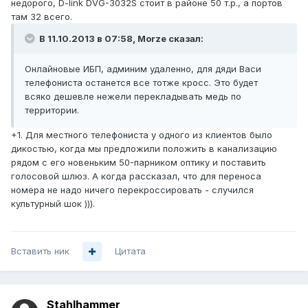
недорого, D-link DVG-3032S стоит в районе 50 т.р., а портов
там 32 всего.
В 11.10.2013 в 07:58, Morze сказал:
Онлайновые ИБП, админим удаленно, для дяди Васи
телефониста останется все тотже кросс. Это будет
всяко дешевле нежели перекладывать медь по
территории.
+1. Для местного телефониста у одного из клиентов было
дикостью, когда мы предложили положить в канализацию
рядом с его новеньким 50-парником оптику и поставить
голосовой шлюз. А когда рассказал, что для переноса
номера не надо ничего перекроссировать - случился
культурный шок ))).
Вставить ник
Цитата
Stahlhammer