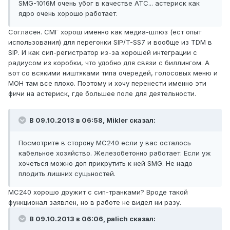
SMG-1016M очень убог в качестве АТС... астериск как
ядро очень хорошо работает.
Согласен. СМГ хорош именно как медиа-шлюз (ест опыт
использования) для перегонки SIP/T-SS7 и вообще из TDM в
SIP. И как сип-регистратор из-за хорошей интеграции с
радиусом из коробки, что удобно для связи с биллингом. А
вот со всякими ништяками типа очередей, голосовых меню и
MOH там все плохо. Поэтому и хочу перенести именно эти
фичи на астериск, где большее поле для деятельности.
В 09.10.2013 в 06:58, Mikler сказал:
Посмотрите в сторону МС240 если у вас осталось
кабельное хозяйство. Железобетонно работает. Если уж
хочеться можно доп прикрутить к ней SMG. Не надо
плодить лишних сущьностей.
МС240 хорошо дружит с сип-транками? Вроде такой
функционал заявлен, но в работе не видел ни разу.
В 09.10.2013 в 06:06, palich сказал: