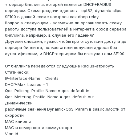
+ сервер биллинга, который является DHCP+RADIUS
сервером. Схема раздачи адресов - opt82, dynamic clips.
SE100 в данной схеме настроен как dhcp relay.
Вопрос в следующем - возможно ли организовать схему
работы доступа пользователей в интернет в обход сервера
биллинга, например, в случае его падения?
Другими словами, нужно, чтобы при отсутствии доступа до
сервера биллинга, пользователи получали адреса без
аутентификации, и DHCP-сервером бы выступал сам SE100.
От биллинга передаются следующие Radius-атрибуты:
Статически:
IP-Interface-Name = Clients
DHCP-Max-Leases = 1
Qos-Policing-Profile-Name = qos-default-in
Qos-Metering-Profile-Name = qos-default-out
Динамически:
различные значения Dynamic-QoS-Param в зависимости от
скорости
MAC клиента
MAC и номер порта коммутатора
Vlan id