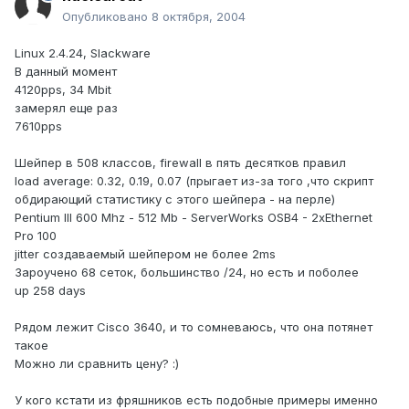
Опубликовано
8 октября, 2004
Linux 2.4.24, Slackware
В данный момент
4120pps, 34 Mbit
замерял еще раз
7610pps
Шейпер в 508 классов, firewall в пять десятков правил
load average: 0.32, 0.19, 0.07 (прыгает из-за того ,что скрипт
обдирающий статистику с этого шейпера - на перле)
Pentium III 600 Mhz - 512 Mb - ServerWorks OSB4 - 2xEthernet
Pro 100
jitter создаваемый шейпером не более 2ms
Зароучено 68 сеток, большинство /24, но есть и поболее
up 258 days
Рядом лежит Cisco 3640, и то сомневаюсь, что она потянет
такое
Можно ли сравнить цену? :)
У кого кстати из фряшников есть подобные примеры именно