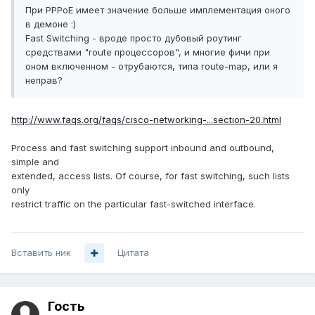
При PPPoE имеет значение больше имплементация оного
в демоне :)
Fast Switching - вроде просто дубовый роутинг
средствами "route процессоров", и многие фичи при
оном включенном - отрубаются, типа route-map, или я
неправ?
http://www.faqs.org/faqs/cisco-networking-...section-20.html
Process and fast switching support inbound and outbound,
simple and
extended, access lists. Of course, for fast switching, such lists
only
restrict traffic on the particular fast-switched interface.
Вставить ник
Цитата
Гость