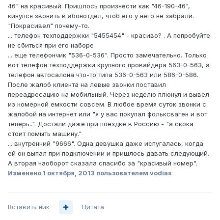
46" на красивый. Пришлось произнести как "46-190-46",
кинулся звонить в абонотдел, чтоб его у него не забрали.
"Покрасивел" почему-то.
... телефон техподдержки "5455454" - красиво? . А попробуйте
не сбиться при его наборе
... еще телефончик "536-0-536". Просто замечательно. Только
вот телефон техподдержки крупного провайдера 563-0-563, а
телефон автосалона что-то типа 536-0-563 или 586-0-586.
После жалоб клиента на левые звонки поставил
переадресацию на мобильный. Через неделю плюнул и вывел
из номерной емкости совсем. В любое время суток звонки с
жалобой на интернет или "я у вас покупал фольксваген и вот
теперь..". Достали даже при поездке в Россию - "а скока
стоит помыть машину."
... внутренний "9666". Одна девушка даже испугалась, когда
ей он выпал при подключении и пришлось давать следующий.
А вторая наоборот сказала спасибо за "красивый номер".
Изменено
1 октября, 2013
пользователем vodias
Вставить ник
Цитата