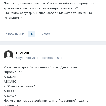
Прошу поделиться опытом. Кто каким образом определял
красивые номера из своей номерной ёмкости?
Кто какие регулярки использовал? Может есть какой-то
"стандарт"?
Вставить ник
Цитата
morom
Опубликовано
1 октября, 2013
У нас регулярки были очень убогие. Делили на
"Красивые":
ABCDAB
ABCABC
и "Очень красивые":
ABCXXX
ABXYXY
Но, многие номера действительно "красивые" туда не
попадали ).