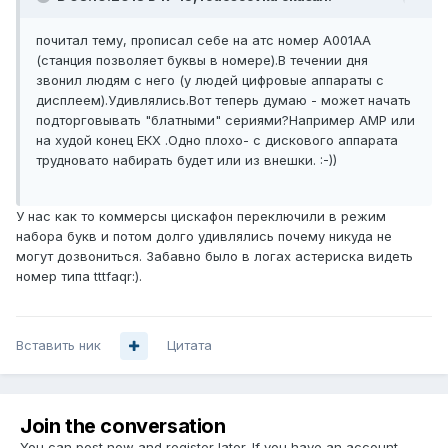
почитал тему, прописал себе на атс номер А001АА
(станция позволяет буквы в номере).В течении дня
звонил людям с него (у людей цифровые аппараты с
дисплеем).Удивлялись.Вот теперь думаю - может начать
подторговывать "блатными" сериями?Например АМР или
на худой конец ЕКХ .Одно плохо- с дискового аппарата
трудновато набирать будет или из внешки. :-))
У нас как то коммерсы цискафон переключили в режим
набора букв и потом долго удивлялись почему никуда не
могут дозвониться. Забавно было в логах астериска видеть
номер типа tttfaqr:).
Вставить ник
Цитата
Join the conversation
You can post now and register later. If you have an account,