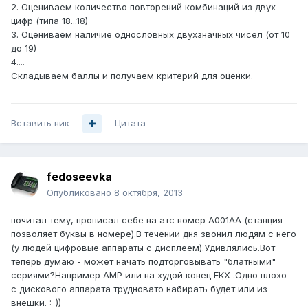
2. Оцениваем количество повторений комбинаций из двух
цифр (типа 18...18)
3. Оцениваем наличие однословных двухзначных чисел (от 10
до 19)
4....
Складываем баллы и получаем критерий для оценки.
Вставить ник
Цитата
fedoseevka
Опубликовано
8 октября, 2013
почитал тему, прописал себе на атс номер А001АА (станция
позволяет буквы в номере).В течении дня звонил людям с него
(у людей цифровые аппараты с дисплеем).Удивлялись.Вот
теперь думаю - может начать подторговывать "блатными"
сериями?Например АМР или на худой конец ЕКХ .Одно плохо-
с дискового аппарата трудновато набирать будет или из
внешки. :-))